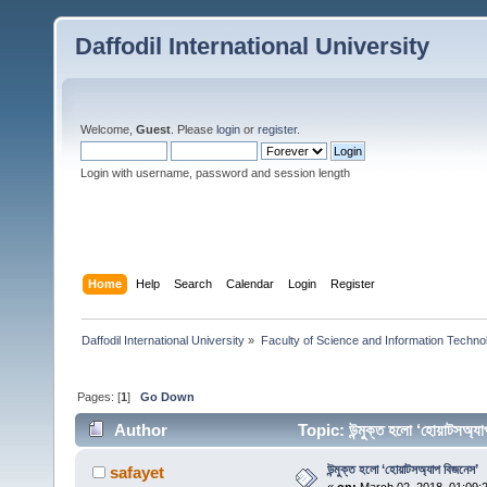
Daffodil International University
Welcome,
Guest
. Please
login
or
register
.
Login with username, password and session length
Home
Help
Search
Calendar
Login
Register
Daffodil International University
»
Faculty of Science and Information Techno
Pages: [
1
]
Go Down
Author
Topic: উন্মুক্ত হলো ‘হোয়াটসঅ
উন্মুক্ত হলো ‘হোয়াটসঅ্যাপ বিজনেস’
safayet