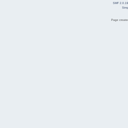
SMF 2.0.1
Simp
Page created