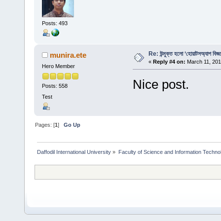
Posts: 493
Re: উন্মুক্ত হলো ‘হোয়াটসঅ্যাপ বিজ
munira.ete
«
Reply #4 on:
March 11, 201
Hero Member
Nice post.
Posts: 558
Test
Pages: [
1
]
Go Up
Daffodil International University
»
Faculty of Science and Information Techno