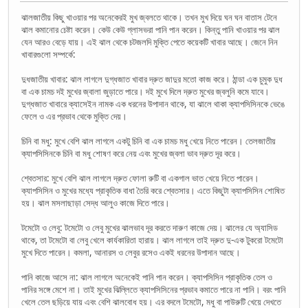
ঝালজাতীয় কিছু খাওয়ার পর অনেকেরই মুখ জ্বলতে থাকে। তখন মুখ দিয়ে ঘন ঘন বাতাস টেনে
ঝাল কমানোর চেষ্টা করেন। কেউ কেউ গ্লাসভরা পানি পান করেন। কিন্তু পানি খাওয়ার পর ঝাল
যেন আরও বেড়ে যায়। এই ঝাল থেকে চটজলদি মুক্তি পেতে কয়েকটি খাবার আছে। জেনে নিন
খাবারগুলো সম্পর্কে:
দুধজাতীয় খাবার: ঝাল লাগলে দুগ্ধজাত খাবার দ্রুত জাদুর মতো কাজ করে। ঠান্ডা এক চুমুক দুধ
বা এক চামচ দই মুখের জ্বালা জুড়াতে পারে। দই মুখে দিলে দ্রুত মুখের জ্বলুনি কমে যাবে।
দুগ্ধজাত খাবারে ক্যাসেইন নামক এক ধরনের উপাদান থাকে, যা ঝালে থাকা ক্যাপসিসিনকে ভেঙে
ফেলে ও এর প্রভাব থেকে মুক্তি দেয়।
চিনি বা মধু: মুখে বেশি ঝাল লাগলে একটু চিনি বা এক চামচ মধু খেয়ে নিতে পারেন। তেলজাতীয়
ক্যাপসিসিনকে চিনি বা মধু শোষণ করে নেয় এবং মুখের জ্বলা ভাব দ্রুত দূর করে।
শ্বেতসার: মুখে বেশি ঝাল লাগলে দ্রুত ফোলা রুটি বা একগাল ভাত খেয়ে নিতে পারেন।
ক্যাপসিসিন ও মুখের মধ্যে প্রাকৃতিক বাধা তৈরি করে শ্বেতসার। এতে কিছুটা ক্যাপসিসিন শোষিত
হয়। ঝাল মসলাছাড়া সেদ্ধ আলুও কাজে দিতে পারে।
টমেটো ও লেবু: টমেটো ও লেবু মুখের ঝালভাব দূর করতে দারুণ কাজে দেয়। ঝালের যে অ্যাসিড
থাকে, তা টমেটো বা লেবু খেলে কার্যকারিতা হারায়। ঝাল লাগলে তাই দ্রুত দু-এক টুকরো টমেটো
মুখে দিতে পারেন। কমলা, আনারস ও লেবুর রসেও একই ধরনের উপাদান আছে।
পানি কাজে আসে না: ঝাল লাগলে অনেকেই পানি পান করেন। ক্যাপসিসিন প্রাকৃতিক তেল ও
পানির সঙ্গে মেশে না। তাই মুখের ঝিল্লিতে ক্যাপসিসিনের প্রভাব কমাতে পারে না পানি। বরং পানি
খেলে তেল ছড়িয়ে যায় এবং বেশি ঝালবোধ হয়। এর বদলে টমেটো, মধু বা পাউরুটি খেয়ে দেখতে