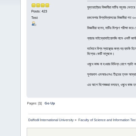
যুক্তরাষ্ট্রের বিজ্ঞানীরা মাটির নমুনার 
Posts: 423
রকফেলার বিশ্ববিদ্যালয়ের বিজ্ঞানীরা গত 
Test
বিজ্ঞানীরা বলেন, মাটির মিশ্রণ পরীক্ষা 
ন্যাচার মাইক্রোবাইয়োলজি নামে একটি জার্ন
বর্তমানে বিশ্ব স্বাস্থ্যের জন্য বড় হুমক
বিশ্বের কোটি মানুষকে।
ওষুধে কাজ না হওয়ায় বিভিন্ন রোগে প্রতি 
সুপারবাগ এমআরএসএ ইঁদুরের ত্বক আক্রান্ত
এর আগে বিশেষজ্ঞরা বলছেন, ওষুধে কাজ হয়
Pages: [
1
]
Go Up
Daffodil International University
»
Faculty of Science and Information Te