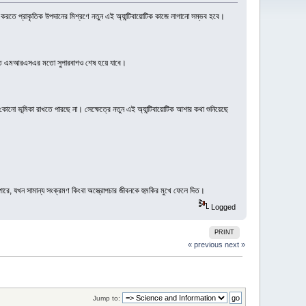
ড়াই করতে প্রাকৃতিক উপদানের মিশ্রণে নতুন এই অ্যান্টিবায়োটিক কাজে লাগানো সম্ভব হবে।
নকি এতে এমআরএসএর মতো সুপারবাগও শেষ হয়ে যাবে।
ধ কোনো ভূমিকা রাখতে পারছে না। সেক্ষেত্রে নতুন এই অ্যান্টিবায়োটিক আশার কথা শুনিয়েছে
ারে, যখন সামান্য সংক্রমণ কিংবা অস্ত্রোপচার জীবনকে হুমকির মুখে ফেলে দিত।
Logged
PRINT
« previous
next »
Jump to: