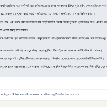
ভেতরে অ্যান্টিবায়োটিকের নতুন একটি পরিবারের খোঁজ পেয়েছেন। যেসব সংক্রমণের চিকিৎসা খুবই কঠিন, সেগুলোর বিরুদ্ধে ল
৩০ বছরের মধ্যে এই প্রথম অ্যান্টিবায়োটিক আবিষ্কারের নতুন আশার কথা শুনিয়েছেন।-খবর বিবিসি অনলাইন।
করে দেখা গেছে- এর ভেতরে থাকা ম্যালাসিডিনস নামে অ্যান্টিবায়োটিক পরিবার বিভিন্ন সুপারবাগ ধ্বংস করতে পারে। এম
ালে এ নিয়ে নিবন্ধ ছাপা হয়েছে।
ি হিসেবে দেখা হচ্ছে ওষুধ-প্রতিরোধী রোগকে। মানুষ ক্রমাগত রোগ-প্রতিরোধ ক্ষমতা হারিয়ে ফেলছে এবং রোগ নিরাময়ে ওষু
বছর সাত লাখেরও বেশি মানুষের মৃত্যু ঘটছে। নতুন এ্যান্টিবায়োটিক এই সংখ্যা হয়তো অনেকটাই কমিয়ে দিতে পারবে।
 হলে নতুন এই অ্যান্টিবায়োটিক তাতে প্রয়োগ করা হয়। বিজ্ঞানীরা দেখেছেন, তাতে কোনো পার্শ্বপ্রতিক্রিয়া ঘটেনি।
 না, এমন রোগ সন্ত্রাসবাদের চেয়েও ভয়ঙ্কর হয়ে উঠছে, যা আধুনিক বিশ্বকে উনিশ শতকের অবস্থায় ফিরিয়ে নিয়ে যেতে প
chnology
»
Science and Information
»
মাটি থেকে অ্যান্টিবায়োটিক, বাঁচবে লাখো প্রাণ