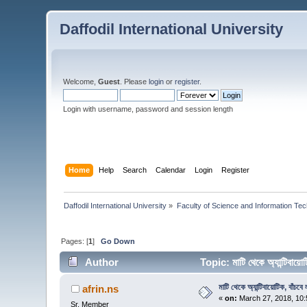
Daffodil International University
Welcome,
Guest
. Please
login
or
register
.
Login with username, password and session length
Home
Help
Search
Calendar
Login
Register
Daffodil International University
»
Faculty of Science and Information Te
Pages: [
1
]
Go Down
Author
Topic: মাটি থেকে অ্যান্টিবায়
মাটি থেকে অ্যান্টিবায়োটিক, বাঁচবে
afrin.ns
«
on:
March 27, 2018, 10:
Sr. Member