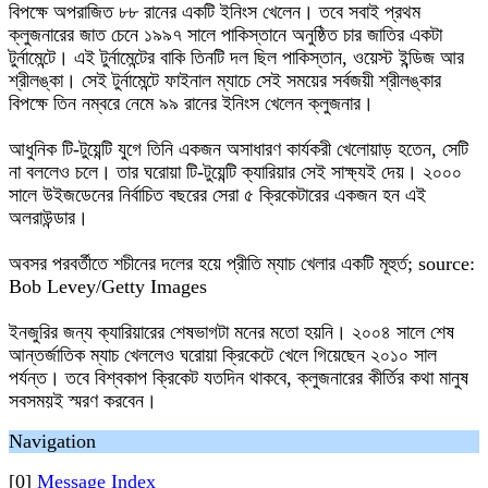
বিপক্ষে অপরাজিত ৮৮ রানের একটি ইনিংস খেলেন। তবে সবাই প্রথম
ক্লুজনারের জাত চেনে ১৯৯৭ সালে পাকিস্তানে অনুষ্ঠিত চার জাতির একটা
টুর্নামেন্টে। এই টুর্নামেন্টের বাকি তিনটি দল ছিল পাকিস্তান, ওয়েস্ট ইন্ডিজ আর
শ্রীলঙ্কা। সেই টুর্নামেন্টে ফাইনাল ম্যাচে সেই সময়ের সর্বজয়ী শ্রীলঙ্কার
বিপক্ষে তিন নম্বরে নেমে ৯৯ রানের ইনিংস খেলেন ক্লুজনার।
আধুনিক টি-টুয়েন্টি যুগে তিনি একজন অসাধারণ কার্যকরী খেলোয়াড় হতেন, সেটি
না বললেও চলে। তার ঘরোয়া টি-টুয়েন্টি ক্যারিয়ার সেই সাক্ষ্যই দেয়। ২০০০
সালে উইজডেনের নির্বাচিত বছরের সেরা ৫ ক্রিকেটারের একজন হন এই
অলরাউন্ডার।
অবসর পরবর্তীতে শচীনের দলের হয়ে প্রীতি ম্যাচ খেলার একটি মূহুর্ত; source:
Bob Levey/Getty Images
ইনজুরির জন্য ক্যারিয়ারের শেষভাগটা মনের মতো হয়নি। ২০০৪ সালে শেষ
আন্তর্জাতিক ম্যাচ খেললেও ঘরোয়া ক্রিকেটে খেলে গিয়েছেন ২০১০ সাল
পর্যন্ত। তবে বিশ্বকাপ ক্রিকেট যতদিন থাকবে, ক্লুজনারের কীর্তির কথা মানুষ
সবসময়ই স্মরণ করবেন।
Navigation
[0]
Message Index