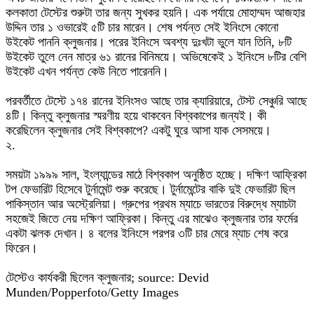
কলকাতা টেস্টের শুরুটা তার জন্য সুখকর হয়নি। এক পর্যায়ে মোহাম্মদ আজহার
উদ্দিন তার ১ ওভারেই ৫টি চার মারেন। শেষ পর্যন্ত সেই ইনিংসে কোনো
উইকেট পাননি ক্লুজনার। পরের ইনিংসে অবশ্য দুঃখটা ভুলে যান তিনি, ৮টি
উইকেট তুলে নেন মাত্র ৬১ রানের বিনিময়ে। অভিষেকেই ১ ইনিংসে ৮টির বেশি
উইকেট এখন পর্যন্ত কেউ নিতে পারেননি।
পরবর্তীতে টেস্টে ১৭৪ রানের ইনিংসও আছে তার ক্যারিয়ারে, টেস্ট সেঞ্চুরি আছে
৪টি। কিন্তু ক্লুজনার স্মরণীয় হয়ে থাকবেন বিশ্বকাপের জন্যই। কী
করেছিলেন ক্লুজনার সেই বিশ্বকাপে? একটু ঘুরে আসা যাক সেসময়ে।
২.
সময়টা ১৯৯৯ সাল, ইংল্যান্ডের মাঠে বিশ্বকাপ অনুষ্ঠিত হচ্ছে। দক্ষিণ আফ্রিকা
টপ ফেভারিট হিসেবে টুর্নামেন্ট শুরু করেছে। টুর্নামেন্টের বাকি দুই ফেভারিট ছিল
পাকিস্তান আর অস্ট্রেলিয়া। গ্রুপের প্রথম ম্যাচে ভারতের বিরুদ্ধে ম্যাচটা
সহজেই জিতে নেয় দক্ষিণ আফ্রিকা। কিন্তু এর মাঝেও ক্লুজনার তার ফর্মের
একটা ঝলক দেখান। ৪ বলের ইনিংসে পরপর ৩টি চার মেরে ম্যাচ শেষ করে
ফিরেন।
টেস্টেও কার্যকরী ছিলেন ক্লুজনার; source: Devid
Munden/Popperfoto/Getty Images