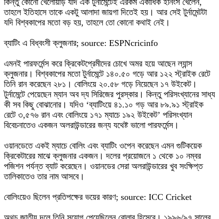
কিন্তু কোনো খেলোয়াড় যদি এক টুর্নামেন্টেই এরকম একাধিক ইনিংস খেলেন,
তাহলে ইতিহাসে তাকে একটু আলাদা জায়গা দিতেই হয়। আর সেই টুর্নামেন্টটা
যদি বিশ্বকাপের মতো বড় হয়, তাহলে তো কোনো কথাই নেই।
ব্যাটিং এ বিধ্বংসী ক্লুজনার; source: ESPNcricinfo
এমনই পারফর্মেন্স করে ক্রিকেটপ্রেমীদের চোখে অমর হয়ে আছেন ল্যান্স
ক্লুজনার। বিশ্বকাপের মতো টুর্নামেন্টে ১৪০.৫০ গড়ে আর ১২২ স্ট্রাইক রেটে
তিনি রান করেছেন ২৮১। বোলিংয়ে ২০.৫৮ গড়ে নিয়েছেন ১৭ উইকেট।
টুর্নামেন্টে পেয়েছেন ম্যান অব দ্য সিরিজের পুরস্কার। কিন্তু পরিসংখ্যানের সাধ্য
কী সব কিছু বোঝানোর। যদিও ‘ব্যাটিংয়ে ৪১.১০ গড় আর ৮৯.৯১ স্ট্রাইক
রেটে ৩,৫৭৬ রান এবং বোলিংয়ে ১৭১ ম্যাচে ১৯২ উইকেট’ পরিসংখ্যান
বিবেচনাতেও একজন অলরাউন্ডারের জন্য যথেষ্ট ভালো পারফর্মেন্স।
ওয়ানডেতে একই ম্যাচে বোলিং এবং ব্যাটিং ওপেন করেছেন এমন গুটিকয়েক
ক্রিকেটারের মাঝে ক্লুজনার একজন। দলের প্রয়োজনে ১ থেকে ১০ নম্বর
পজিশন পর্যন্ত ব্যাট করেছেন। ওয়ানডের সেরা অলরাউন্ডারের খুব সংক্ষিপ্ত
তালিকাতেও তার নাম আসবে।
বোলিংয়েও ছিলেন প্রতিপক্ষের ভয়ের কারণ; source: ICC Cricket
অথচ জাতীয় দলে তিনি সুযোগ পেয়েছিলেন বোলার হিসেবে। ১৯৯৬/৯৭ সালের