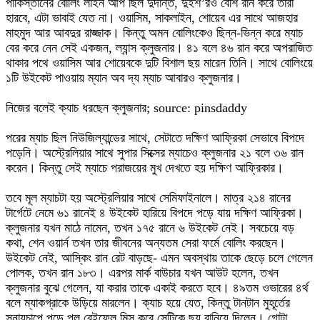
পাকিস্তানের বোলিং লাইন আপ ছিল দুর্দান্ত, দুইশ’রও বেশি রান করে তারা
হারবে, এটা ভাবাই যেত না। ওয়াসিম, সাকলাইন, শোয়েব এর সাথে আজহার
মাহমুদ আর আবদুর রাজ্জাক। কিন্তু অমন বোলিংকেও ছিন্ন-ভিন্ন করে ম্যাচ
বের করে নেন সেই একজন, ল্যান্স ক্লুজনার। ৪১ বলে ৪৬ রান করে অপরাজিত
থাকার পথে ওয়াসিম আর শোয়েবকে দুটি বিশাল ছয় মারেন তিনি। সাথে বোলিংয়ে
১টি উইকেট পাওয়ায় ম্যান অব দ্য ম্যাচ আবারও ক্লুজনার।
নিজের বলেই ক্যাচ ধরছেন ক্লুজনার; source: pinsdaddy
পরের ম্যাচ ছিল নিউজিল্যান্ডের সাথে, সেটাতে দক্ষিণ আফ্রিকা সেভাবে বিপদে
পড়েনি। অস্ট্রেলিয়ার সাথে সুপার সিক্সের ম্যাচেও ক্লুজনার ২১ বলে ৩৬ রান
করেন। কিন্তু সেই ম্যাচে পরাজয়ের মুখ দেখতে হয় দক্ষিণ আফ্রিকার।
তবে মূল ম্যাচটা হয় অস্ট্রেলিয়ার সাথে সেমিফাইনালে। মাত্র ২১৪ রানের
টার্গেটে নেমে ৬১ রানেই ৪ উইকেট হারিয়ে বিপদে পড়ে যায় দক্ষিণ আফ্রিকা।
ক্লুজনার যখন মাঠে নামেন, তখন ১৭৫ রানে ৬ উইকেট নেই। সবচেয়ে বড়
কথা, শেন ওয়ার্ন তখন তার জীবনের অন্যতম সেরা ফর্মে বোলিং করছেন।
উইকেট নেই, আস্কিং রান রেট বাড়ছে- এমন অবস্থায় তাকে ছেড়ে চলে গেলেন
পোলক, তখন রান ১৮৩। এরপর মার্ক বাউচার যখন আউট হলেন, তখন
ক্লুজনার বুঝে গেলেন, যা করার তাকে একাই করতে হবে। ৪৯তম ওভারের ৪র্থ
বলে ম্যাকগ্রাকে উড়িয়ে মারলেন। ক্যাচ হয়ে যেত, কিন্তু টানটান মুহূর্তের
স্নায়ুচাপে পড়ে পল রেইফেল মিস করে সেটিকে ছয় বানিয়ে দিলেন। গোটা