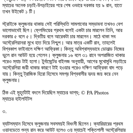
ম্যাচের অনেক চড়াই-উৎড়াইয়ের পরে শেষ ওভারে দরকার হয় ৯ রান, হাতে
তখন উইকেট ১ টি।
স্ট্রাইকে ক্লুজনার থাকায় সেই পরিস্থিতি সামলানোর সম্ভাবনা তখনও বেশ
ভালোভাবেই ছিল। ফ্লেমিংয়ের প্রথম বলেই একটা চার মারলেন তিনি, আর
দরকার ৫ বলে ৫। দ্বিতীয় বলে আরেকটা চার মারলেন। মাঠে থাকা সব
অস্ট্রেলিয়ানরা মুখে হাত দিয়ে নিশ্চুপ। আর মাত্র একটি রান, তাহলেই
বিশ্বকাপ ফাইনালে দক্ষিণ আফ্রিকা। কিন্তু অবিশ্বাস্যভাবে ডোনাল্ড নিজের
ভুলে রান আউট হয়ে গেলেন। ক্লুজনার ১৬ বলে ৩১ রানে অপরাজিত থাকার
পরেও ম্যাচ টাই হলো। টুর্নামেন্টের বাইলজ অনুযায়ী, আগের মুখোমুখি লড়াইয়ে
অস্ট্রেলিয়া জয়ী থাকার কারণে টাই হওয়ার পরেও দক্ষিণ আফ্রিকা বাদ পড়ে
যায়। কিন্তু ট্রাজিক হিরো হিসেবে সমগ্র বিশ্ববাসীর হৃদয় জয় করে নেন
ক্লুজনার।
ঠিক এই মুহূর্তটাই বদলে দিয়েছিল ম্যাচের ভাগ্য; © PA Photos
ম্যাচের হাইলাইটস
৩.
ব্যাটসম্যান হিসেবে ক্লুজনার সবসময়ই বিধংসী ছিলেন। ক্যারিয়ারের প্রথম
ওয়ানডেতে শুন্য রান করে আউট হলেও ৩য় ম্যাচেই শক্তিশালী অস্ট্রেলিয়ার