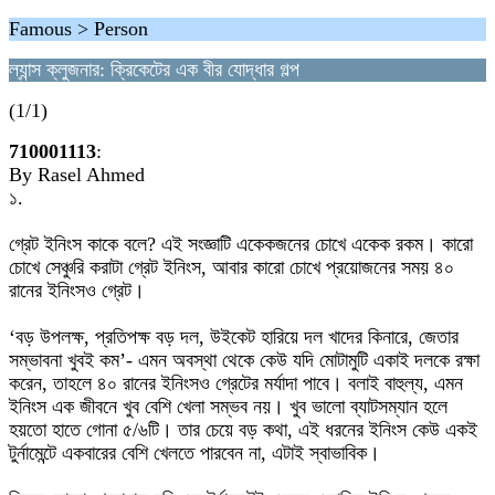
Famous > Person
ল্যান্স ক্লুজনার: ক্রিকেটের এক বীর যোদ্ধার গল্প
(1/1)
710001113
:
By Rasel Ahmed
১.
গ্রেট ইনিংস কাকে বলে? এই সংজ্ঞাটি একেকজনের চোখে একেক রকম। কারো
চোখে সেঞ্চুরি করাটা গ্রেট ইনিংস, আবার কারো চোখে প্রয়োজনের সময় ৪০
রানের ইনিংসও গ্রেট।
‘বড় উপলক্ষ, প্রতিপক্ষ বড় দল, উইকেট হারিয়ে দল খাদের কিনারে, জেতার
সম্ভাবনা খুবই কম’- এমন অবস্থা থেকে কেউ যদি মোটামুটি একাই দলকে রক্ষা
করেন, তাহলে ৪০ রানের ইনিংসও গ্রেটের মর্যাদা পাবে। বলাই বাহুল্য, এমন
ইনিংস এক জীবনে খুব বেশি খেলা সম্ভব নয়। খুব ভালো ব্যাটসম্যান হলে
হয়তো হাতে গোনা ৫/৬টি। তার চেয়ে বড় কথা, এই ধরনের ইনিংস কেউ একই
টুর্নামেন্টে একবারের বেশি খেলতে পারবেন না, এটাই স্বাভাবিক।