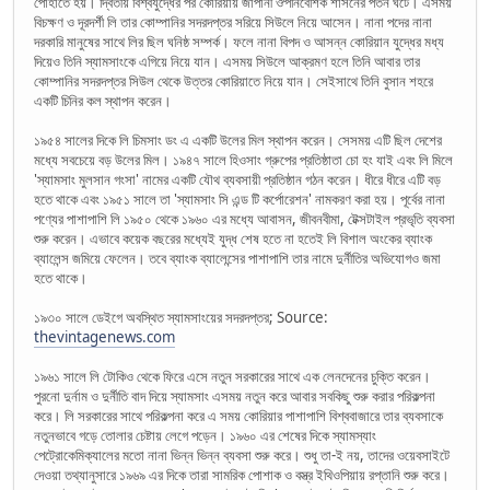
পোহাতে হয়। দ্বিতীয় বিশ্বযুদ্ধের পর কোরিয়ায় জাপানী ঔপনিবেশিক শাসনের পতন ঘটে। এসময়
বিচক্ষণ ও দূরদর্শী লি তার কোম্পানির সদরদপ্তর সরিয়ে সিউলে নিয়ে আসেন। নানা পদের নানা
দরকারি মানুষের সাথে লির ছিল ঘনিষ্ঠ সম্পর্ক। ফলে নানা বিপদ ও আসন্ন কোরিয়ান যুদ্ধের মধ্য
দিয়েও তিনি স্যামসাংকে এগিয়ে নিয়ে যান। এসময় সিউলে আক্রমণ হলে তিনি আবার তার
কোম্পানির সদরদপ্তর সিউল থেকে উত্তর কোরিয়াতে নিয়ে যান। সেইসাথে তিনি বুসান শহরে
একটি চিনির কল স্থাপন করেন।
১৯৫৪ সালের দিকে লি চিমসাং ডং এ একটি উলের মিল স্থাপন করেন। সেসময় এটি ছিল দেশের
মধ্যে সবচেয়ে বড় উলের মিল। ১৯৪৭ সালে হিওসাং গ্রুপের প্রতিষ্ঠাতা চো হং যাই এবং লি মিলে
'স্যামসাং মুলসান গংসা' নামের একটি যৌথ ব্যবসায়ী প্রতিষ্ঠান গঠন করেন। ধীরে ধীরে এটি বড়
হতে থাকে এবং ১৯৫১ সালে তা 'স্যামসাং সি এন্ড টি কর্পোরেশন' নামকরণ করা হয়। পূর্বের নানা
পণ্যের পাশাপাশি লি ১৯৫০ থেকে ১৯৬০ এর মধ্যে আবাসন, জীবনবীমা, টেক্সটাইল প্রভৃতি ব্যবসা
শুরু করেন। এভাবে কয়েক বছরের মধ্যেই যুদ্ধ শেষ হতে না হতেই লি বিশাল অংকের ব্যাংক
ব্যালেন্স জমিয়ে ফেলেন। তবে ব্যাংক ব্যালেন্সের পাশাপাশি তার নামে দুর্নীতির অভিযোগও জমা
হতে থাকে।
১৯৩০ সালে ডেইগে অবস্থিত স্যামসাংয়ের সদরদপ্তর; Source:
thevintagenews.com
১৯৬১ সালে লি টোকিও থেকে ফিরে এসে নতুন সরকারের সাথে এক লেনদেনের চুক্তি করেন।
পুরনো দুর্নাম ও দুর্নীতি বাদ দিয়ে স্যামসাং এসময় নতুন করে আবার সবকিছু শুরু করার পরিকল্পনা
করে। লি সরকারের সাথে পরিকল্পনা করে এ সময় কোরিয়ার পাশাপাশি বিশ্ববাজারে তার ব্যবসাকে
নতুনভাবে গড়ে তোলার চেষ্টায় লেগে পড়েন। ১৯৬০ এর শেষের দিকে স্যামস্যাং
পেট্রোকেমিক্যালের মতো নানা ভিন্ন ভিন্ন ব্যবসা শুরু করে। শুধু তা-ই নয়, তাদের ওয়েবসাইটে
দেওয়া তথ্যানুসারে ১৯৬৯ এর দিকে তারা সামরিক পোশাক ও বস্ত্র ইথিওপিয়ায় রপ্তানি শুরু করে।