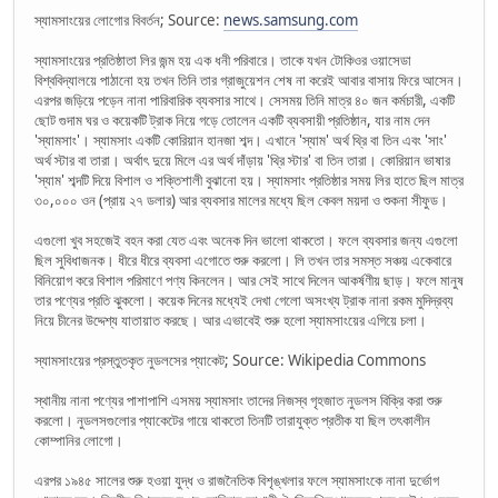
স্যামসাংয়ের লোগোর বিবর্তন; Source:
news.samsung.com
স্যামসাংয়ের প্রতিষ্ঠাতা লির জন্ম হয় এক ধনী পরিবারে। তাকে যখন টোকিওর ওয়াসেডা
বিশ্ববিদ্যালয়ে পাঠানো হয় তখন তিনি তার গ্রাজুয়েশন শেষ না করেই আবার বাসায় ফিরে আসেন।
এরপর জড়িয়ে পড়েন নানা পারিবারিক ব্যবসার সাথে। সেসময় তিনি মাত্র ৪০ জন কর্মচারী, একটি
ছোট গুদাম ঘর ও কয়েকটি ট্রাক নিয়ে গড়ে তোলেন একটি ব্যবসায়ী প্রতিষ্ঠান, যার নাম দেন
'স্যামসাং'। স্যামসাং একটি কোরিয়ান হানজা শব্দ। এখানে 'স্যাম' অর্থ থ্রি বা তিন এবং 'সাং'
অর্থ স্টার বা তারা। অর্থাৎ দুয়ে মিলে এর অর্থ দাঁড়ায় 'থ্রি স্টার' বা তিন তারা। কোরিয়ান ভাষার
'স্যাম' শব্দটি দিয়ে বিশাল ও শক্তিশালী বুঝানো হয়। স্যামসাং প্রতিষ্ঠার সময় লির হাতে ছিল মাত্র
৩০,০০০ ওন (প্রায় ২৭ ডলার) আর ব্যবসার মালের মধ্যে ছিল কেবল ময়দা ও শুকনা সীফুড।
এগুলো খুব সহজেই বহন করা যেত এবং অনেক দিন ভালো থাকতো। ফলে ব্যবসার জন্য এগুলো
ছিল সুবিধাজনক। ধীরে ধীরে ব্যবসা এগোতে শুরু করলো। লি তখন তার সমস্ত সঞ্চয় একেবারে
বিনিয়োগ করে বিশাল পরিমাণে পণ্য কিনলেন। আর সেই সাথে দিলেন আকর্ষণীয় ছাড়। ফলে মানুষ
তার পণ্যের প্রতি ঝুকলো। কয়েক দিনের মধ্যেই দেখা গেলো অসংখ্য ট্রাক নানা রকম মুদিদ্রব্য
নিয়ে চীনের উদ্দেশ্য যাতায়াত করছে। আর এভাবেই শুরু হলো স্যামসাংয়ের এগিয়ে চলা।
স্যামসাংয়ের প্রস্তুতকৃত নুডলসের প্যাকেট; Source: Wikipedia Commons
স্থানীয় নানা পণ্যের পাশাপাশি এসময় স্যামসাং তাদের নিজস্ব গৃহজাত নুডলস বিক্রি করা শুরু
করলো। নুডলসগুলোর প্যাকেটের গায়ে থাকতো তিনটি তারাযুক্ত প্রতীক যা ছিল তৎকালীন
কোম্পানির লোগো।
এরপর ১৯৪৫ সালের শুরু হওয়া যুদ্ধ ও রাজনৈতিক বিশৃঙ্খলার ফলে স্যামসাংকে নানা দুর্ভোগ