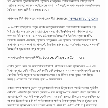
আর এই বছরই প্রথমবারের মতো 'স্যামসাং ইলেক্ট্রনিক' নামের ইলেক্ট্রনিক সামগ্রী নির্মাতা
প্রতিষ্ঠান যুক্ত হয় স্যামসাং কর্পোরেশনের সাথে। এই বছরই স্যামসাং সর্বপ্রথম তাদের নিজেদের
তৈরি সাদা-কালো টেলিভিশন বাজারে ছাড়ে।
সাদা-কালো টিভি নির্মাণ করছে স্যামসাংয়ের কর্মীরা; Source:
news.samsung.com
১৯৭০ সালে ইলেক্ট্রনিক পণ্যের ব্যাপক জনপ্রিয়তার আভাস পেয়ে স্যামসাং ইলেক্ট্রনিক পণ্য
নির্মাণের দিকে মনোযোগ দেয়। তারা তাদের সমস্ত কিছু ইলেক্ট্রনিক পণ্য নির্মাণ ও তা নিয়ে
গবেষণায় বিনিয়োগ করে। ফলে গড়ে ওঠে স্যামসাং ইলেক্ট্রনিক ডিভাইস, স্যামসাং কর্নিং,
স্যামসাং ইলেক্ট্রো-মেকানিক্স, স্যামসাং সেমিকন্ডাক্টর এবং স্যামসাং টেলিকমিউনিকেশনের মতো
নানা শাখা। আর এসব শাখার মাধ্যমেই ধীরে ধীরে স্যামসাং হয়ে ওঠে বিশ্বের সবচেয়ে শক্তিশালী
ইলেক্ট্রনিক ব্রান্ডগুলোর মধ্যে অন্যতম।
স্যামসাংয়ের তৈরি প্রথম কম্পিউটার; Source: Wikipedia Commons
এভাবে নুডলস থেকে শুরু করে স্মার্টফোন নির্মাতা প্রতিষ্ঠানে রূপ নেয়া স্যামসাংয়ের ২০১৪ এর
হিসাব অনুসারে গোটা পৃথিবীতে মোট ৮০টির বেশি দেশজুড়ে ৪,৮৯,০০০ এর বেশি কর্মচারী রয়েছে।
ফোর্বসের রিপোর্ট অনুসারে গত বছর স্যামসাং প্রায় ১৭৪ বিলিয়ন ডলার মূল্যের পণ্য বিক্রয়
করছে। এতে তাদের লাভ হয়েছে প্রায় ১৯ বিলিয়ন ডলার।
একজন কলেজ পালানো নুডলস প্রস্তুতকারক কি কখনো চিন্তা করতে পেরেছিলেন তার প্রতিষ্ঠিত
কোম্পানি একদিন বিশ্বের সবচেয়ে মূল্যবান ও জনপ্রিয় ব্রান্ডগুলোর একটিতে পরিণত হয়ে উঠবে! লি
হয়তো ভাবেননি, তবে তিনি স্বপ্ন দেখেছিলেন। আর সেই স্বপ্নকে কিভাবে বাস্তবে রূপ দিতে হবে
তা জানা ছিলো লিয়ের। লি যদি সেদিন কলেজ না পালিয়ে নিজের স্বপ্নের পিছে না ছুটতেন তবে
হয়তো আজ স্যামসাংয়ের যে রূপ আমরা দেখছি তা কোনো দিন দেখতে পেতাম না। তার অদম্য