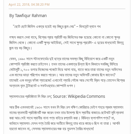
April 22, 2018, 04:38:20 PM
By Tawfiqur Rahman
"ছোট ছোট জিনিস একত্র হয়েই বড় কিছুর জন্ম দেয়" – ভিনসেন্ট ভ্যান গখ
লক্ষ্য করলে দেখা যাবে, বিশ্বের প্রায় প্রতিটি বড় জিনিসের শুরু হয়েছে কোনো না কোনো ক্ষুদ্র
জিনিস থেকে। কোনো একটি ক্ষুদ্র আইডিয়া, সেই সাথে ক্ষুদ্র প্রচেষ্টা- এ দুয়ের মাধ্যমেই কিন্তু
জন্ম হয় বড় কিছুর।
যেমন, ১৯৯০ সালে স্টানফোর্ডের দুই ছাত্র তাদের সমস্ত কিছু বিনিয়োগ করে একটি নতুন
কোম্পানি প্রতিষ্ঠা করতে চাইলেন। তখন তাদের একমাত্র চিন্তা ছিল কিভাবে সবকিছু মিলিয়ে
মোটামুটি ১,৭০০ ডলার নিজেদের পকেটে নিয়ে আসা যায়, যাতে করে তারা তাদের নতুন অফিসের
এক মাসের ভাড়া পরিশোধ করতে পারেন। আর তাদের নতুন অফিসটি কোথায় ছিল জানেন?
তাদেরই এক বন্ধুর ফাঁকা গ্যারেজে! এখানেই ল্যারি পেইজ আর সের্গেই ব্রিন গড়ে তোলেন বিশ্বের
অন্যতম বৃহৎ ইন্টারনেট ও সফটওয়্যার কোম্পানি গুগল।
স্যামসাংয়ের প্রতিষ্ঠাতা লি বিয়ং চল; Source: Wikipedia Commons
আর ঠিক এমনভাবেই ১৯৩০ সালে যখন লি বিয়ং চল দক্ষিণ কোরিয়ার ডেইগ শহরে প্রথম স্যামসাং
নামের ব্যবসায়ী প্রতিষ্ঠানটি শুরু করেন তখন তার উদ্দেশ্য ছিল স্থানীয় বাজারে ছোটখাট মুদি ব্যবসা
করা আর সেই সাথে স্থানীয় নানা পণ্য বাইরে রপ্তানি করা। বিভিন্ন ফ্লাগশিপ পণ্য? না,
বর্তমানে স্যামসাং যেসব পণ্য তৈরি করে অতীতে কিন্তু তার ধারে কাছেও ছিল না তারা। আপনি
হয়তো জানেন না, সেসময় স্যামসাংয়ের শুরু হয় নুডলস তৈরির মাধ্যমে!