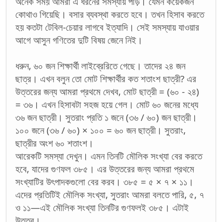
অনেক সময় আমরা এ ধরনের সমস্যায় পড়ি। যেমন কয়েকজন
কোথাও গিয়েছি। বসার ব্যবস্থা করতে হবে। তখন হিসাব করতে
হয় কতটা টেবিল-চেয়ার লাগবে ইত্যাদি। সেই সমস্যায় যাওয়ার
আগে আসুন গণিতের দুটি বিষয় জেনে নিই।
ধরুন, ৬০ জন শিক্ষার্থী লাইব্রেরিতে গেছে। তাদের ২৪ জন
ছাত্র। এখন বলুন তো মোট শিক্ষার্থীর কত শতাংশ ছাত্রী? এর
উত্তরের জন্য আমরা প্রথমে দেখব, মোট ছাত্রী = (৬০ - ২৪)
= ৩৬। এখন হিসাবটা সহজ হয়ে গেল। মোট ৬০ জনের মধ্যে
৩৬ জন ছাত্রী। সুতরাং প্রতি ১ জনে (৩৬ / ৬০) জন ছাত্রী।
১০০ জনে (৩৬ / ৬০) × ১০০ = ৬০ জন ছাত্রী। সুতরাং,
ছাত্রীর অংশ ৬০ শতাংশ।
আরেকটি সমস্যা দেখুন। এমন তিনটি মৌলিক সংখ্যা বের করতে
হবে, যাদের গুণফল ৩৮৫। এর উত্তরের জন্য আমরা প্রথমে
সংখ্যাটির উৎপাদকগুলো বের করব। ৩৮৫ = ৫ × ৭ × ১১।
এদের প্রতিটিই মৌলিক সংখ্যা, সুতরাং আমরা বলতে পারি, ৫, ৭
ও ১১—এই মৌলিক সংখ্যা তিনটির গুণফলই ৩৮৫। এটাই
উত্তর।