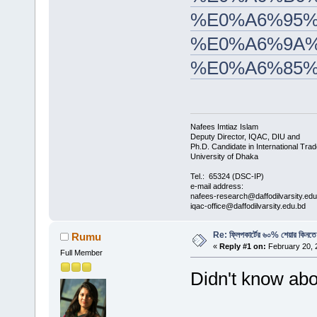
%E0%A6%95%
%E0%A6%9A%
%E0%A6%85
Nafees Imtiaz Islam
Deputy Director, IQAC, DIU and
Ph.D. Candidate in International Trad
University of Dhaka
Tel.: 65324 (DSC-IP)
e-mail address:
nafees-research@daffodilvarsity.ed
iqac-office@daffodilvarsity.edu.bd
Re: ফ্লিপকার্টের ৬০% শেয়ার কিনতে 
Rumu
«
Reply #1 on:
February 20, 
Full Member
Didn't know abo