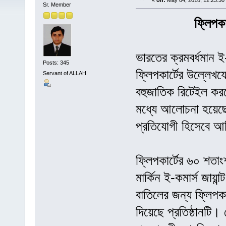
«
on:
May 04, 2018, 12:23:30
Sr. Member
ফ্লিপক
ভারতের ক্রমবর্ধমান ই
Posts: 345
ফ্লিপকার্টের উল্লেখয
Servant of ALLAH
বহুজাতিক রিটেইল করপ
মধ্যে আলোচনা হয়েছে।
প্রতিযোগী হিসেবে আ
ফ্লিপকার্টের ৬০ শতাং
মার্কিন ই-কমার্স জায়ান
বাতিলের জন্য ফ্লিপক
দিয়েছে প্রতিষ্ঠানটি