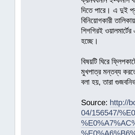
ক্রমবর্ধমান ই-কমার্স
দিতে পারে। এ দুই প্র
বিনিয়োগকারী তালিকায় 
শিগগিরই ওয়ালমার্টে
হচ্ছে।
বিষয়টি ঘিরে ফ্লিপকার
মুখপাত্র মন্তব্য কর
বলা হয়, তারা গুজবন
Source:
http://
04/156547/
%E0%A7%AC%
%E0%A6%B6%