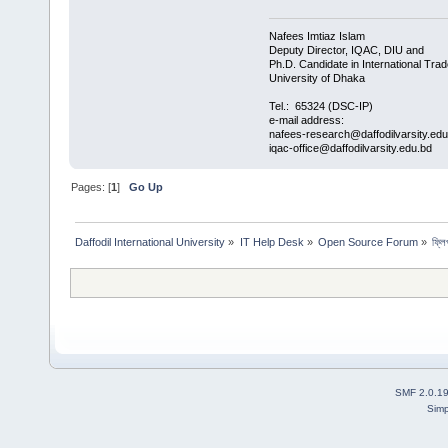
Nafees Imtiaz Islam
Deputy Director, IQAC, DIU and
Ph.D. Candidate in International Trad
University of Dhaka
Tel.: 65324 (DSC-IP)
e-mail address:
nafees-research@daffodilvarsity.ed
iqac-office@daffodilvarsity.edu.bd
Pages: [
1
]
Go Up
Daffodil International University
»
IT Help Desk
»
Open Source Forum
»
ফ্লি
SMF 2.0.1
Simp