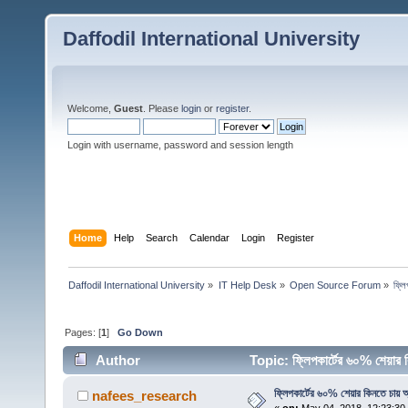
Daffodil International University
Welcome,
Guest
. Please
login
or
register
.
Login with username, password and session length
Home
Help
Search
Calendar
Login
Register
Daffodil International University
»
IT Help Desk
»
Open Source Forum
»
ফ্লি
Pages: [
1
]
Go Down
Author
Topic: ফ্লিপকার্টের ৬০% শেয়া
ফ্লিপকার্টের ৬০% শেয়ার কিনতে চায় অ
nafees_research