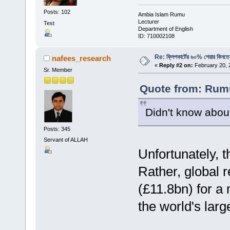
Posts: 102
Ambia Islam Rumu
Lecturer
Test
Department of English
ID: 710002108
Re: ফ্লিপকার্টের ৬০% শেয়ার কিনতে 
nafees_research
«
Reply #2 on:
February 20, 
Sr. Member
Quote from: Rumu
Didn't know about
Posts: 345
Servant of ALLAH
Unfortunately, 
Rather, global 
(£11.8bn) for a 
the world's lar