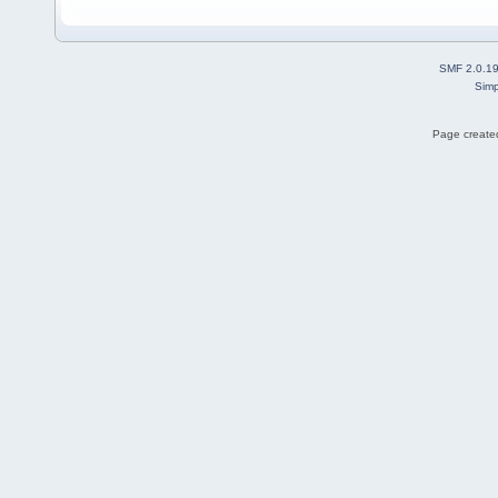
SMF 2.0.1
Simp
Page created