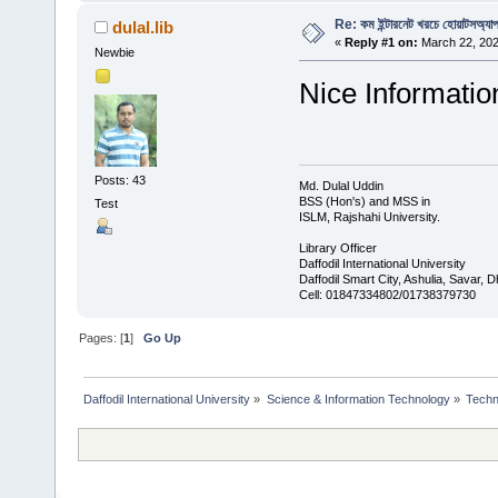
Re: কম ইন্টারনেট খরচে হোয়াটসঅ্যাপ
dulal.lib
«
Reply #1 on:
March 22, 202
Newbie
Nice Informatio
Posts: 43
Md. Dulal Uddin
BSS (Hon's) and MSS in
Test
ISLM, Rajshahi University.
Library Officer
Daffodil International University
Daffodil Smart City, Ashulia, Savar,
Cell: 01847334802/01738379730
Pages: [
1
]
Go Up
Daffodil International University
»
Science & Information Technology
»
Techn