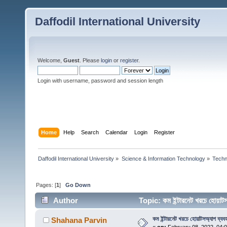
Daffodil International University
Welcome,
Guest
. Please
login
or
register
.
Login with username, password and session length
Home
Help
Search
Calendar
Login
Register
Daffodil International University
»
Science & Information Technology
»
Techn
Pages: [
1
]
Go Down
Author
Topic: কম ইন্টারনেট খরচে হোয়া
কম ইন্টারনেট খরচে হোয়াটসঅ্যাপ ব্যব
Shahana Parvin