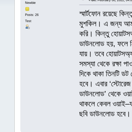
«
on:
February 08, 2022, 04:
Newbie
স্মার্টফোন রয়েছে কিন্
Posts: 26
Test
মুশকিল। এ জন্য আমরা
করি। কিন্তু হোয়াটস
ডাউনলোড হয়, ফলে ন
যায়। তবে হোয়াটসঅ‍্
সমস্যা থেকে রক্ষা প
দিকে থাকা তিনটি ডট 
হবে। এবার ‘স্টোরেজ 
ডাউনলোড’ থেকে ওয়া
থাকলে কেবল ওয়াই–ফাই
ছবি ডাউনলোড হবে। ফ