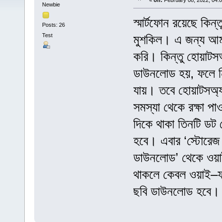
«
on:
February 08, 2022, 04:
Newbie
স্মার্টফোন রয়েছে কিন্
Posts: 26
Test
মুশকিল। এ জন্য আমরা
করি। কিন্তু হোয়াটস
ডাউনলোড হয়, ফলে ন
যায়। তবে হোয়াটসঅ‍্
সমস্যা থেকে রক্ষা প
দিকে থাকা তিনটি ডট 
হবে। এবার ‘স্টোরেজ 
ডাউনলোড’ থেকে ওয়া
থাকলে কেবল ওয়াই–ফাই
ছবি ডাউনলোড হবে। ফ