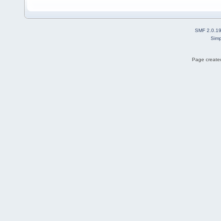
SMF 2.0.1
Simp
Page created