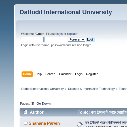
Daffodil International University
Welcome,
Guest
. Please
login
or
register
.
Login with username, password and session length
Home
Help
Search
Calendar
Login
Register
Daffodil International University
»
Science & Information Technology
»
Techn
Pages: [
1
]
Go Down
Author
Topic: কম ইন্টারনেট খরচে হোয়া
কম ইন্টারনেট খরচে হোয়াটসঅ্যাপ ব্যব
Shahana Parvin