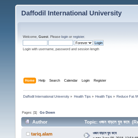
Daffodil International University
Welcome,
Guest
. Please
login
or
register
.
Login with username, password and session length
Home
Help
Search
Calendar
Login
Register
Daffodil International University
»
Health Tips
»
Health Tips
»
Reduce Fat /W
Pages: [
1
]
Go Down
Author
Topic: ওজন বাড়লে ঘুম কমে (
ওজন বাড়লে ঘুম কমে
tariq.alam