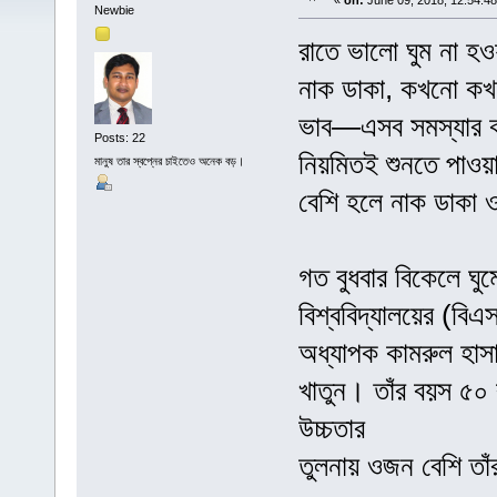
«
on:
June 09, 2018, 12:54:4
Newbie
রাতে ভালো ঘুম না হও
নাক ডাকা, কখনো কখন
ভাব—এসব সমস্যার কথ
Posts: 22
নিয়মিতই শুনতে পাওয়
মানুষ তার স্বপ্নের চাইতেও অনেক বড়।
বেশি হলে নাক ডাকা 
গত বুধবার বিকেলে ঘুম
বিশ্ববিদ্যালয়ের (বি
অধ্যাপক কামরুল হাসা
খাতুন। তাঁর বয়স ৫০
উচ্চতার
তুলনায় ওজন বেশি তাঁ