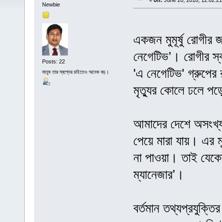
«
on:
June 20, 2018, 12:02:2
Newbie
একজন মুমূর্ষু রোগীর
নেগেটিভ’। রোগীর স্
Posts: 22
'এ নেগেটিভ' গ্রুপের 
মানুষ তার স্বপ্নের চাইতেও অনেক বড়।
মৃত্যুর কোলে ঢলে প
আমাদের দেশে অসংখ্য ম
পেয়ে মারা যায়। এর ম
না পাওয়া। তাই যেকোন
ম্যানেজার’।
বর্তমান তথ্যপ্রযুক্তি