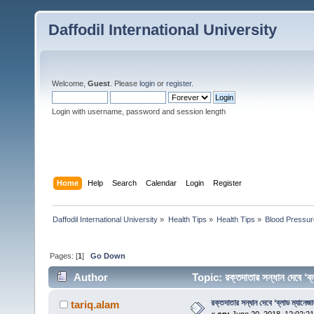
Daffodil International University
Welcome,
Guest
. Please
login
or
register
.
Login with username, password and session length
Home
Help
Search
Calendar
Login
Register
Daffodil International University
»
Health Tips
»
Health Tips
»
Blood Pressur
Pages: [
1
]
Go Down
Author
Topic: রক্তদাতার সন্ধান দেবে ‘
রক্তদাতার সন্ধান দেবে ‘ব্লাড ম্যানেজা
tariq.alam