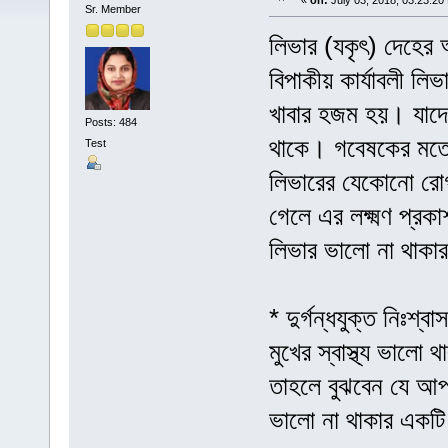
«
on:
July 03, 2018, 03:23:20
Sr. Member
লিভার (যকৃৎ) দেহের 
বিপাকীয় কার্যাবলী ল
খাবার হজম হয়। যাদের
Posts: 484
থাকে। গবেষকের মতে
Test
লিভারের যেকোনো রোগ
গেলে এর লক্ষ্মণ প্
লিভার ভালো না থাকার
* দুর্গন্ধযুক্ত নিঃশ্বাস
মুখের স্বাস্থ্য ভালো
তাহলে বুঝবেন যে আপন
ভালো না থাকার একটি