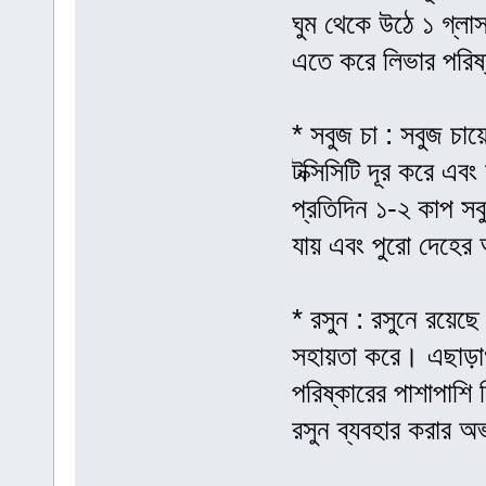
ঘুম থেকে উঠে ১ গ্লা
এতে করে লিভার পরিষ
* সবুজ চা : সবুজ চায়ে
টক্সিসিটি দূর করে এ
প্রতিদিন ১-২ কাপ সব
যায় এবং পুরো দেহের 
* রসুন : রসুনে রয়েছ
সহায়তা করে। এছাড়াও
পরিষ্কারের পাশাপাশি 
রসুন ব্যবহার করার অ