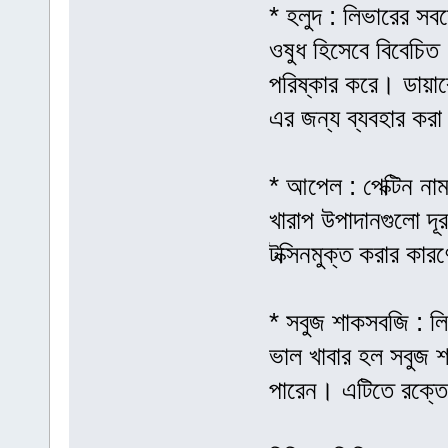
* হলুদ : লিভারের সবচ
ওষুধ হিসেবে বিবেচিত
পরিষ্কার করে। ডায়াব
এর জন্য ব্যবহার করা
* আপেল : পেক্টিন ন
খারাপ উপাদানগুলো দূ
টক্সিনমুক্ত করার কা
* সবুজ শাকসবজি : লি
ভাল খাবার হল সবুজ 
পারেন। এটিতে রক্তের