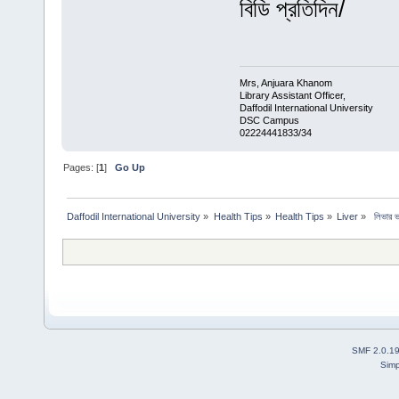
বিডি প্রতিদিন/
Mrs, Anjuara Khanom
Library Assistant Officer,
Daffodil International University
DSC Campus
02224441833/34
Pages: [
1
]
Go Up
Daffodil International University
»
Health Tips
»
Health Tips
»
Liver
»
 লিভার ভ
SMF 2.0.1
Simp