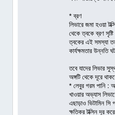
* ব্রণ
লিভারে জমা হওয়া টক্
থেকে ত্বকে ব্রণ সৃষ্ট
ত্বকের এই সমস্যা ততক
কার্যক্ষমতার উন্নতি 
তবে যাদের লিভার সুস
অঙ্গটি থেকে দূরে থা
* লেবুর গরম পানি : অ
খাওয়ার অভ্যাস লিভা
এছাড়াও ভিটামিন সি 
ক্ষতিকর টক্সিন দূর 