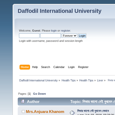
Daffodil International University
Welcome,
Guest
. Please
login
or
register
.
Login with username, password and session length
Home
Help
Search
Calendar
Login
Register
Daffodil International University
»
Health Tips
»
Health Tips
»
Liver
»
 লিভার ভ
Pages: [
1
]
Go Down
Author
Topic: লিভার ভালো নেই বুঝবেন
লিভার ভালো নেই বুঝবেন যেভাবে
Mrs.Anjuara Khanom