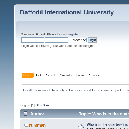
Daffodil International University
Welcome,
Guest
. Please
login
or
register
.
Login with username, password and session length
Home
Help
Search
Calendar
Login
Register
Daffodil International University
»
Entertainment & Discussions
»
Sports Zo
Pages: [
1
]
Go Down
Author
Topic: Who is in the quar
Who is in the quarter-fina
rumman