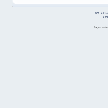
SMF 2.0.1
Simp
Page created