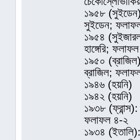
চেকোস্লোভাকি
১৯৫৮ (সুইডেন): 
সুইডেন; ফলাফ
১৯৫৪ (সুইজারল্যা
হাঙ্গেরি; ফলাফ
১৯৫০ (ব্রাজিল):
ব্রাজিল; ফলাফ
১৯৪৬ (হয়নি)
১৯৪২ (হয়নি)
১৯৩৮ (ফ্রান্স): 
ফলাফল ৪-২
১৯৩৪ (ইতালি): 