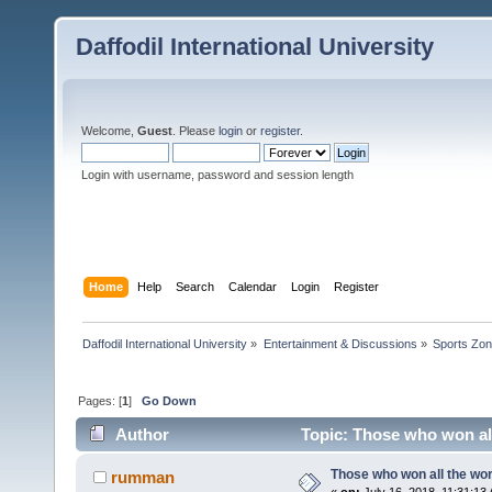
Daffodil International University
Welcome,
Guest
. Please
login
or
register
.
Login with username, password and session length
Home
Help
Search
Calendar
Login
Register
Daffodil International University
»
Entertainment & Discussions
»
Sports Zo
Pages: [
1
]
Go Down
Author
Topic: Those who won all
Those who won all the wor
rumman