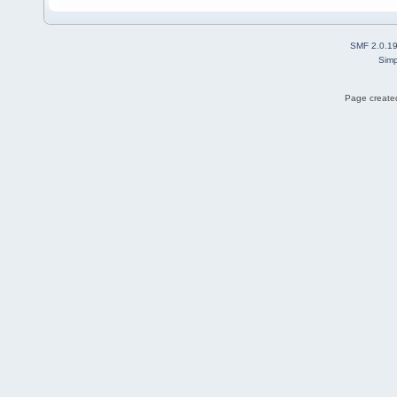
SMF 2.0.1
Simp
Page created