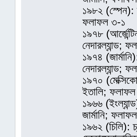
১৯৮২ (স্পেন): চ
ফলাফল ৩-১
১৯৭৮ (আর্জেন্টিন
নেদারল্যান্ড; 
১৯৭৪ (জার্মানি):
নেদারল্যান্ড; 
১৯৭০ (মেক্সিকো)
ইতালি; ফলাফল
১৯৬৬ (ইংল্যান্ড)
জার্মানি; ফলাফ
১৯৬২ (চিলি): চ্