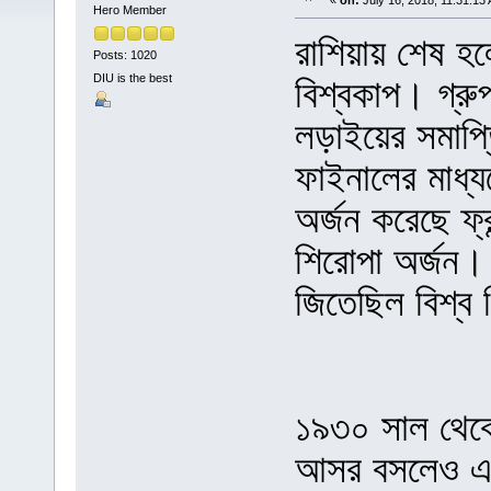
«
on:
July 16, 2018, 11:31:13
Hero Member
রাশিয়ায় শেষ হ
Posts: 1020
DIU is the best
বিশ্বকাপ। গ্রুপ
লড়াইয়ের সমাপ্
ফাইনালের মাধ্য
অর্জন করেছে ফ্
শিরোপা অর্জন।
জিতেছিল বিশ্ব 
১৯৩০ সাল থেকে 
আসর বসলেও এতে