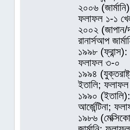
২০০৬ (জার্মানি):
ফলাফল ১-১ খেল
২০০২ (জাপান/দ.
রানার্সআপ জার্
১৯৯৮ (ফ্রান্স): 
ফলাফল ৩-০
১৯৯৪ (যুক্তরাষ্ট
ইতালি; ফলাফল 
১৯৯০ (ইতালি): চ
আর্জেন্টিনা; ফ
১৯৮৬ (মেক্সিকো):
জার্মানি; ফলাফ