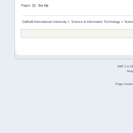
Pages: [
1
]
Go Up
Daffodil International University
»
Science & Information Technology
»
Scien
SMF 2.0.1
Simp
Page created