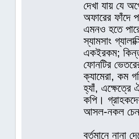
দেখা যায় যে অ
অফারের ফাঁদে প
এমনও হতে পারে,
স্যামসাং গ্যালাক
একইরকম; কিন্ত
ফোনটির ভেতরের
ক্যামেরা, কম গ
হ্যাঁ, এক্ষেত্
কপি। গ্রাহকদে
আসল-নকল চেনাট
বর্তমানে নানা দ