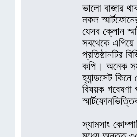
ভালো বাজার থা
নকল স্মার্টফোন
যেসব ক্লোন স্মা
সবথেকে এগিয়ে আ
প্রতিষ্ঠানটির ব
কপি। অনেক সম
হ্যান্ডসেট কিনে 
বিষয়ক গবেষণা প্
স্মার্টফোনভিত্ত
স্যামসাং কোম্পা
মধ্যে অন্তত ৩