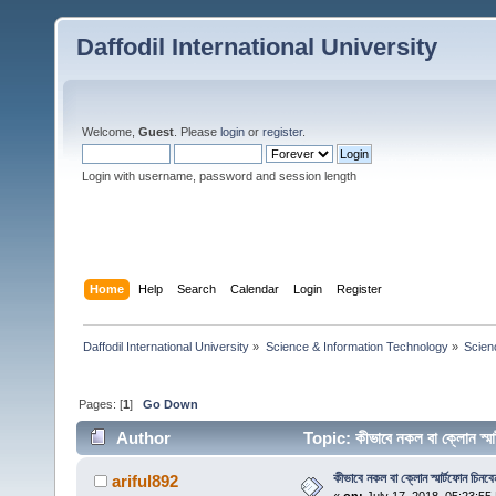
Daffodil International University
Welcome,
Guest
. Please
login
or
register
.
Login with username, password and session length
Home
Help
Search
Calendar
Login
Register
Daffodil International University
»
Science & Information Technology
»
Scien
Pages: [
1
]
Go Down
Author
Topic: কীভাবে নকল বা ক্লোন স্
কীভাবে নকল বা ক্লোন স্মার্টফোন চিনব
ariful892