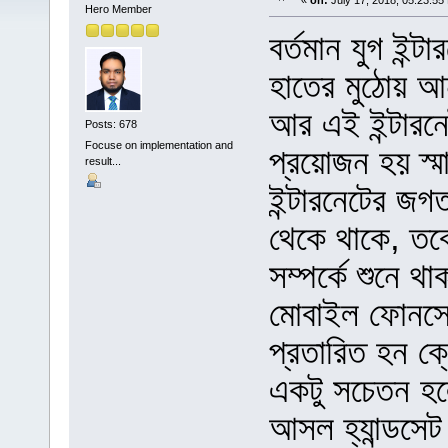
«
on:
July 17, 2018, 05:23:55
Hero Member
বর্তমান যুগ ইন্
হাতের মুঠোয় আ
আর এই ইন্টারন
Posts: 678
Focuse on implementation and
প্রয়োজন হয় স্ম
result...
ইন্টারনেটের জগত
থেকে থাকে, ত
সম্পর্কে শুনে থা
মোবাইল ফোনসেট
প্রতারিত হন ক্
একটু সচেতন হল
আসল হ্যান্ডসে