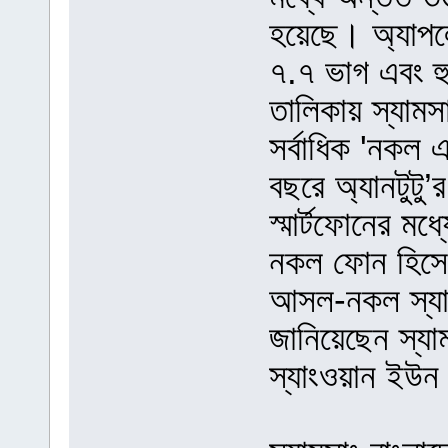
হয়েছে। অ্যাপল
৭.৭ ভাগ এবং হ
তালিকায় স্যাম
সর্বাধিক 'নকল
বছরে অ্যানটুটু
স্মার্টফোনের ম
নকল ফোন হিসেব
আসল-নকল স্যাম
জানিয়েছেন স্যাম
স্যাংওয়ান ইউ