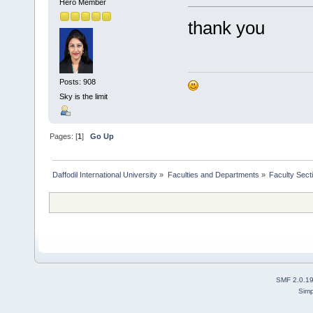
Hero Member
thank you
Posts: 908
Sky is the limit
Pages: [
1
]
Go Up
Daffodil International University
»
Faculties and Departments
»
Faculty Sect
SMF 2.0.1
Simp