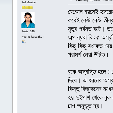
«
on:
July 18, 2018, 10:34:39
Full Member
যেকোন বয়সেই হৃদরোগে
করেই কেউ কেউ তীব্র
মৃত্যু পর্যন্ত ঘটে। 
Posts: 148
অল্প ব্যথা কিংবা অস
Nusrat Jahan(NJ)
কিছু কিছু সংকেত দে
পরামর্শ নেয়া উচিত।
বুকে অস্বস্তি হলে : 
দিয়ে। এ ধরনের অস্বস
কিন্তু কিছুক্ষনের ম
হয় দুইপাশ থেকে বুক
চাপ অনুভূত হয়।