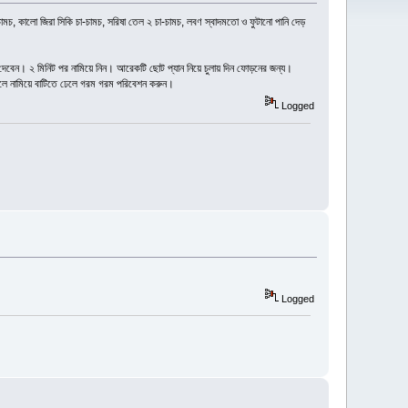
ামচ, কালো জিরা সিকি চা-চামচ, সরিষা তেল ২ চা-চামচ, লবণ স্বাদমতো ও ফুটানো পানি দেড়
 দেবেন। ২ মিনিট পর নামিয়ে নিন। আরেকটি ছোট প্যান নিয়ে চুলায় দিন ফোড়নের জন্য।
লে নামিয়ে বাটিতে ঢেলে গরম গরম পরিবেশন করুন।
Logged
Logged