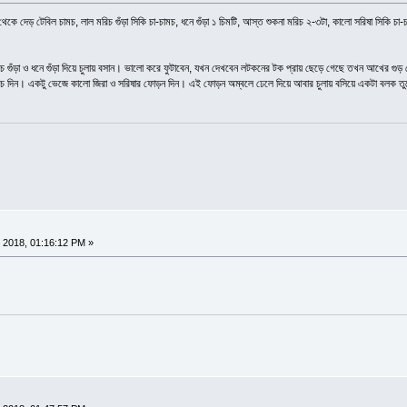
 দেড় টেবিল চামচ, লাল মরিচ গুঁড়া সিকি চা-চামচ, ধনে গুঁড়া ১ চিমটি, আস্ত শুকনা মরিচ ২-৩টা, কালো সরিষা সিকি চা-চ
রিচ গুঁড়া ও ধনে গুঁড়া দিয়ে চুলায় বসান। ভালো করে ফুটাবেন, যখন দেখবেন লটকনের টক প্রায় ছেড়ে গেছে তখন আখের গুড়
িচ দিন। একটু ভেজে কালো জিরা ও সরিষার ফোড়ন দিন। এই ফোড়ন অম্বলে ঢেলে দিয়ে আবার চুলায় বসিয়ে একটা বলক তু
 2018, 01:16:12 PM »