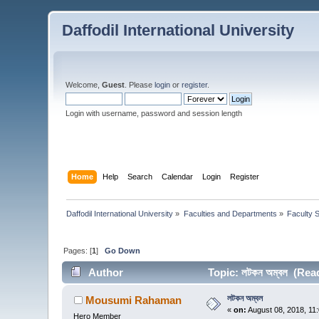
Daffodil International University
Welcome,
Guest
. Please
login
or
register
.
Login with username, password and session length
Home
Help
Search
Calendar
Login
Register
Daffodil International University
»
Faculties and Departments
»
Faculty 
Pages: [
1
]
Go Down
Author
Topic: লটকন অম্বল (Rea
লটকন অম্বল
Mousumi Rahaman
«
on:
August 08, 2018, 11
Hero Member