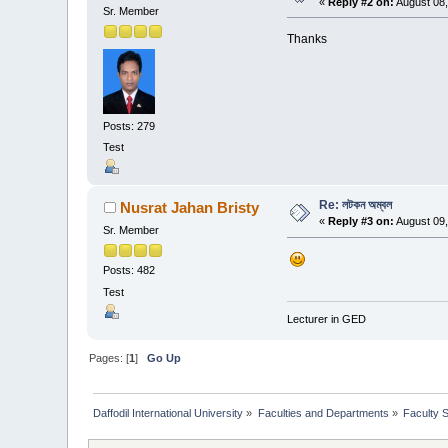
«
Reply #2 on:
August 08,
Sr. Member
Thanks
Posts: 279
Test
Re: লটকন অম্বল
Nusrat Jahan Bristy
«
Reply #3 on:
August 09,
Sr. Member
Posts: 482
Test
Lecturer in GED
Pages: [
1
]
Go Up
Daffodil International University
»
Faculties and Departments
»
Faculty 