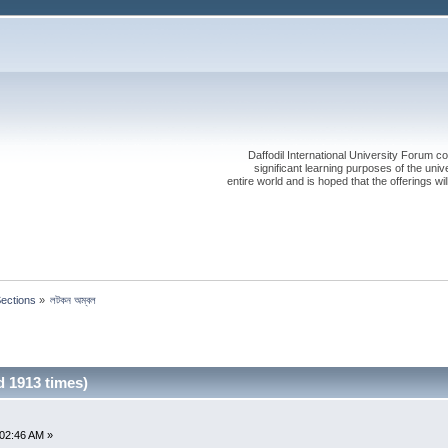
Daffodil International University Forum co
significant learning purposes of the uni
entire world and is hoped that the offerings will
Sections
»
লটকন অম্বল
d 1913 times)
:02:46 AM »