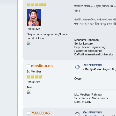
উপকরণ: লটকন ২৫০ গ্রাম, আখের গুড় ১ থেকে
কাপ।
প্রণালি: প্যানে লটকন, পানি, লবণ, লাল ম
প্যান গরম হলে তেল দিয়ে আস্ত শুকনা মর
Posts: 827
Only u can change ur life,No one
can do it for u..
Mousumi Rahaman
Senior Lecturer
Dept. Textile Engineering
Faculty of Engineering
Daffodil International University
Re: লটকন অম্বল
mosfiqur.ns
«
Reply #1 on:
August 08,
Sr. Member
Okay
Posts: 297
Test
Md. Mosfiqur Rahman
Sr.Lecturer in Mathematics
Dept. of GED
Re: লটকন অম্বল
750000045