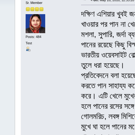
«
on:
May 28, 2018, 12:33:28
Sr. Member
দক্ষিণ এশিয়ার খুবই 
খাওয়ার পর পান না খে
মশলা, সুপারি, জর্দা 
Posts: 484
পানের রয়েছে কিছু ব
Test
ভারতীয় ওয়েবসাইট বো
তুলে ধরা হয়েছে।
প্রতিবেদনে বলা হয়ে
করতে পান সাহায্য করে
করে। এটি খেলে মুখের
হলে পানের রসের সঙ্গে
গোলমরিচ, লবঙ্গ মিশি
মুখে ঘা হলে পানের মধ