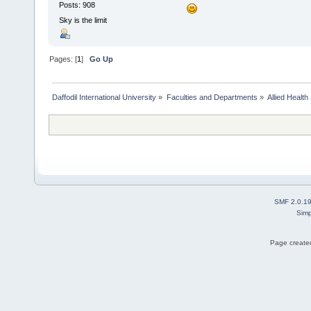
Posts: 908
Sky is the limit
Pages: [
1
]
Go Up
Daffodil International University
»
Faculties and Departments
»
Allied Health
SMF 2.0.1
Simp
Page created