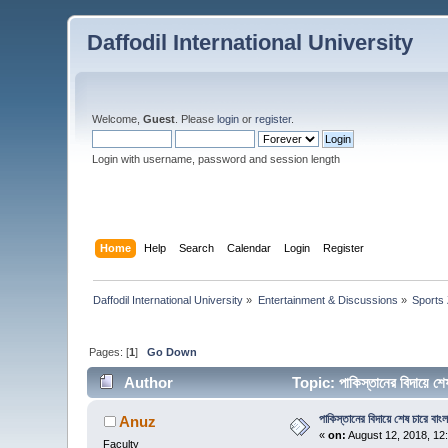
Daffodil International University
Welcome,
Guest
. Please
login
or
register
.
Login with username, password and session length
Home
Help
Search
Calendar
Login
Register
Daffodil International University
»
Entertainment & Discussions
»
Sports
Pages: [
1
]
Go Down
Author
Topic: পাকিস্তানের বিদায়ে শ
পাকিস্তানের বিদায়ে শেষ চারে বাং
Anuz
«
on:
August 12, 2018, 12
Faculty