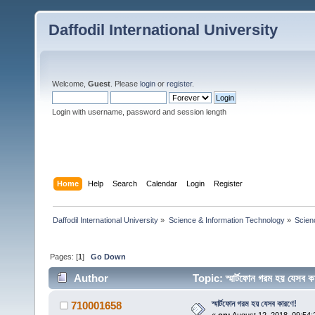
Daffodil International University
Welcome,
Guest
. Please
login
or
register
.
Login with username, password and session length
Home
Help
Search
Calendar
Login
Register
Daffodil International University
»
Science & Information Technology
»
Scien
Pages: [
1
]
Go Down
Author
Topic: স্মার্টফোন গরম হয় যেস
স্মার্টফোন গরম হয় যেসব কারণে!
710001658