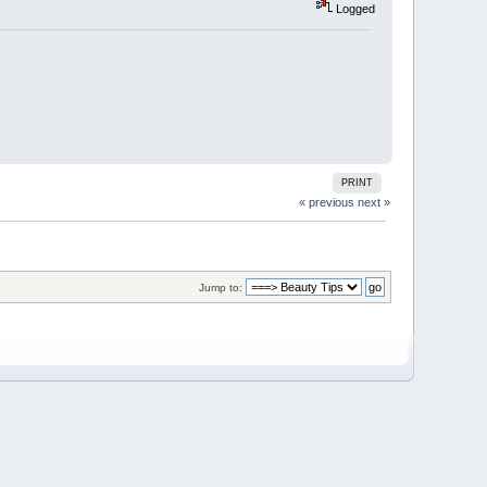
Logged
PRINT
« previous
next »
Jump to: