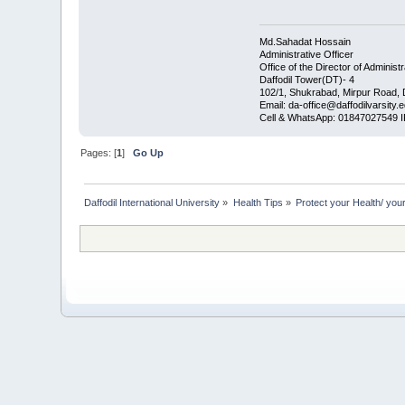
Md.Sahadat Hossain
Administrative Officer
Office of the Director of Administr
Daffodil Tower(DT)- 4
102/1, Shukrabad, Mirpur Road,
Email: da-office@daffodilvarsity.
Cell & WhatsApp: 01847027549 I
Pages: [
1
]
Go Up
Daffodil International University
»
Health Tips
»
Protect your Health/ you