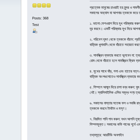
প্রত্যেক মানুষের চাওয়াই হয় সুন্দর ও সাব
সকালের অভ্যাস যা আপনার ত্বককে করে
Posts: 368
১. ভালো ফেশওয়াশ দিয়ে মুখ পরিষ্কার করু
Test
দূর করবে। একটি পরিষ্কার মুখ নিয়ে আপনা
২. পরিবেশ দূষণ থেকে ত্বককে বাঁচান: প্
বাহ্যিক ধূলাবালি থেকে বাঁচাতে সহায়তা কর
৩. সানস্ক্রিন ব্যবহার করতে ভুলবেন না: ত
রোদ থেকে বাঁচাতে হলে সানস্ক্রিন ক্রিম 
৪. মুখের সাথে ঘাঁড়, গলা এবং হাতের যত্ন 
বাহ্যিক অংশগুলোতেও সানস্ক্রিন ব্যবহার
৫. পিম্পলে আঙ্গুল দিয়ে চাপা বন্ধ করু
নেই। স্যালিসাইলিক এসিড সমৃদ্ধ পণ্য ত
৬. সকালের নাস্তায় সতেজ ফল ও সবজি রাখু
ত্বককে করবে টানটান ও মসৃণ।
৭. নিয়মিত পানি পান করুন: যখন আপনি তৃষ
পিম্পলমুক্ত। সকালের কফি পানের পূর্বে এ
তথ্যসূত্র: আরটিভি অনলাইন