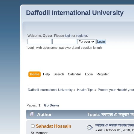
Daffodil International University
Welcome,
Guest
. Please
login
or
register
.
Login with username, password and session length
Home
Help
Search
Calendar
Login
Register
Daffodil International University
»
Health Tips
»
Protect your Health/ you
Pages: [
1
]
Go Down
Author
Topic: সকালের যে অভ্যাস আ
সকালের যে অভ্যাস আপনার ত্বক
Sahadat Hossain
«
on:
October 01, 2018, 1
Sr. Member