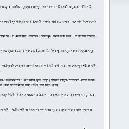
ি আপনার ত্বক হয়ে উঠে স্বাস্থ্যকর ও মসৃণ, তাহলে আর দেরি কেন? আসুন জেনে নিই ৭ টি
ে শুরুতেই মুখ পরিষ্কার করে নিলে এটি আপনার সারা রাতে চেহারায় জমে থাকা তৈলাক্তভাব
িটামিন সি এবং ফ্লোরেটিন, ফেরুলিক এসিড সমৃদ্ধ স্কিনকেয়ার ক্রিম। যা আপনার ত্বককে
ত্বকে ব্যবহার করুন। ত্বকে ভারী মেকাপ নিন কিংবা খুব সামান্য! ত্বকের যত্নের জন্য,
 অন্যান্য বাহ্যিক ত্বকেরও ক্ষতি করে থাকে। তাই বাসা থেকে বের হবার পূর্বে শরীরের এই
।
। মন থেকে সবার আগে এমন ভাবনা তুলে ফেলুন। পিম্পলে আঙ্গুল ছোঁয়ানোরই কোনো দরকার
্বক থেকে সমসাময়িকের জন্য পিম্পল ঢেকে দিতে পারেন।
াড়া ভিটামিন সি সমৃদ্ধ খাবার খান নিয়মিত। যা আপনার ত্বকের ফ্যাকাশে ভাব দূর করে,
 হলো পানি। নিয়মিত পানি পানে ত্বকের শুকনোভাব দূর করে ত্বককে করে তুলে কোমল ও