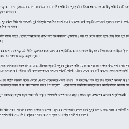
লীল ত্বক। তবে ব্যস্ততার কারণে হয়ে উঠে না তার সঠিক পরিচর্যা। প্রাত্যহিক দিনের শুরুতে সামান্য কিছু পরিচর্যায় যদ
 তুলবে মনোরম।
ন: ঘুম থেকে উঠার পর শুরুতেই মুখ পরিষ্কার করে নিন ভালো করে। ত্বকের ধরণ অনুযায়ী ফেশওয়াশ ব্যবহার করুন। সকাল
র দিন শুরু করুন।
রতিদিন বাড়ির বাইরে গেলেই আমাদের মুখোমুখি হতে হয় নানারকম ধূলাবালির। আর তা থেকে বাঁচতে হলে বেঁছে নিতে হবে ভ
বে।
্বকের যত্নের ক্ষেত্রে এই জিনিস ভুললে একদম চলবে না। প্রতিদিন বের হবার আগে কিছু সময় নিয়ে হলেও সানস্ক্রিন ক্রিম 
ব্যবহার করা আপনার জন্য অত্যাবশ্যক।
নেয়ার ব্যাপারেও খেয়াল রাখতে হবে: রৌদ্রের প্রকটে শুধু যে মুখমন্ডল ক্ষতি হয় তা নয় বরং তা আপনার ঘাঁড়, গলা ও হাতসহ
 করতে ভুলবেন না। শরীরের এই অঙ্গপ্রত্যঙ্গগুলো ত্বকের আগেই লাবণ্য হারিয়ে ফেলে আর তাই এসবের যত্ন নেয়াও জরুরি
ন: ঘুম থেকে উঠেই আয়নায় নিজের চেহারা দেখতে যেয়ে নজরে এলো পিম্পল। কী করবেন? হাত দিয়ে চাপ দিবেন? অবশ্যই না
্বকে ব্যবহার করুন যা আপনার ত্বককে করবে পিম্পলমুক্ত। এছাড়া ভালো কনসিলার ব্যবহার করে আপনি চাইলে আপনার ত
ন: সকালেই নাস্তায় সবুজ শাকসবজি রাখুন। পাশাপাশি সতেজ ফলও রাখুন। ফলের জুস এক্ষেত্রে আপনার জন্য উপকারী। তাছ
্ণার্ত থাকবেন তা প্রভাব ফেলবে আপনার ত্বকেও। ত্বকের কোমলতা ত্বককে রাখে সুস্থ এবং এ জন্য সবচেয়ে কার্যকরী
ক গ্লাস পানি খেয়ে নিন। দুপুরের খাবারে আগে অন্তত ৭- ৮ গ্লাস পানি পান করুন।