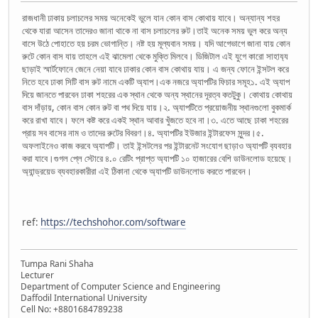
রাজধানী ঢাকায় চলাচলের সময় অনেকেই ভুলে যান কোন বাস কোথায় যাবে। অন্যান্য শহর
থেকে যারা আসেন তাদেরও জানা থাকে না বাস চলাচলের রুট।তাই অনেক সময় ভুল করে অন্য
বাসে উঠে পোহাতে হয় চরম ভোগান্তি। নষ্ট হয় মূল্যবান সময়। যদি আগেভাগে জানা যায় কোন
রুটে কোন বাস যায় তাহলে এই ঝামেলা থেকে মুক্তি মিলবে। ডিজিটাল এই যুগে কারো সাহায‍্য
ছাড়াই স্মার্টফোনে জেনে নেয়া যাবে ঢাকার কোন বাস কোথায় যায়। এ জন্য ফোনে ইন্সটল করে
নিতে হবে ঢাকা সিটি বাস রুট নামে একটি অ‍্যাপ।এক নজরে অ‍্যাপটির ফিচার সমূহ১. এই অ্যাপ
দিয়ে জানতে পারবেন ঢাকা শহরের এক স্থান থেকে অন্য স্থানের দূরত্ব কতটুকু। কোথায় কোথায়
বাস দাঁড়ায়, কোন বাস কোন রুট বা পথ দিয়ে যায়।২. অ্যাপটিতে প্রয়োজনীয় স্থানগুলো বুকমার্ক
করে রাখা যাবে। ফলে কষ্ট করে একই স্থান আবার খুঁজতে হবে না।৩. এতে আছে ঢাকা শহরের
প্রায় সব বাসের নাম ও তাদের রুটের বিবরণ।৪. অ‍্যাপটির ইউজার ইন্টারফেস সুন্দর।৫.
অফলাইনেও কাজ করবে অ‍্যাপটি। তাই ইন্সটলের পর ইন্টারনেট সংযোগ ছাড়াও অ‍্যাপটি ব‍্যবহার
করা যাবে।গুগল প্লে স্টোরে ৪.০ রেটিং প্রাপ্ত অ্যাপটি ১০ হাজারের বেশি ডাউনলোড হয়েছে।
অ্যান্ড্রয়েড ব্যবহারকারীরা এই ঠিকানা থেকে অ্যাপটি ডাউনলোড করতে পারবেন।
ref:
https://techshohor.com/software
Tumpa Rani Shaha
Lecturer
Department of Computer Science and Engineering
Daffodil International University
Cell No: +8801684789238