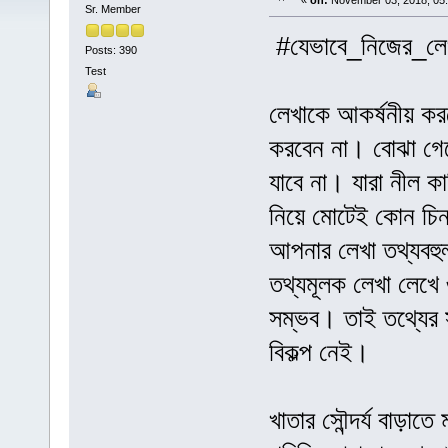
«
on:
November 03, 2018, 05
Sr. Member
#যেভাবে_নিজের_লে
Posts: 390
Test
লেখাকে আকর্ষনীয় করত
করবেন না। বোঝা গেল
যাবে না। যারা নীল ক
নিয়ে মোটেই কোন চিন
আপনার লেখা তথ্যবহু
তথ্যমূলক লেখা লেখে 
সম্ভব। তাই তথ্যের স
বিকল্প নেই।
খাতার সৌন্দর্য বাড়াত