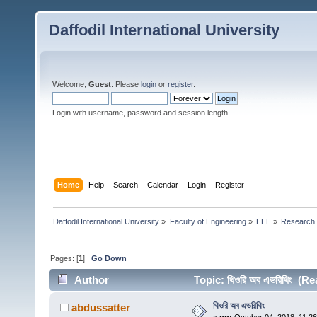
Daffodil International University
Welcome,
Guest
. Please
login
or
register
.
Login with username, password and session length
Home
Help
Search
Calendar
Login
Register
Daffodil International University
»
Faculty of Engineering
»
EEE
»
Research 
Pages: [
1
]
Go Down
Author
Topic: থিওরি অব এভরিথিং (R
থিওরি অব এভরিথিং
abdussatter