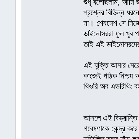
শুধু বলেছিলাম, আমি
প্রশ্নের বিভিন্ন ধ
না। শেষমেশ সে নিজে
ডাইনোসররা ফুল খুব প
তাই এই ডাইনোসরদের
এই যুক্তি আমার মেয়
কাজেই পাঠক নিশ্চয় অ
থিওরি অব এভরিথিং ব
আসলে এই বিভ্রান্তি
গবেষণাকে কেন্দ্র করে