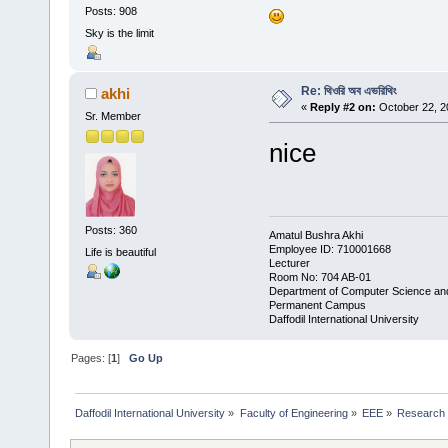
Posts: 908
Sky is the limit
Re: থিওরি অব এভরিথিং
akhi
«
Reply #2 on:
October 22, 2
Sr. Member
nice
Posts: 360
Amatul Bushra Akhi
Employee ID: 710001668
Life is beautiful
Lecturer
Room No: 704 AB-01
Department of Computer Science an
Permanent Campus
Daffodil International University
Pages: [
1
]
Go Up
Daffodil International University
»
Faculty of Engineering
»
EEE
»
Research 