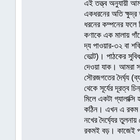
এই তত্ত্ব অনুযায়ী আমা
একধরনের অতি ক্ষুদ্র 
ধরনের কম্পনের ফলে ভ
কণাকে এক মালায় গাঁথ
দ্য পাওয়ার-৩২ বা শক
ভোল্ট)। পাঠকের সুবিধ
দেওয়া যাক। আমরা স
সৌরজগতের দৈর্ঘ্য (ব
থেকে সূর্যের দূরত্ব
মিলে একটা গ্যালাক্সি 
কঠিন। এখন এ রকম প্র
নখের দৈর্ঘ্যের তুলনা
রকমই বড়। কাজেই পর