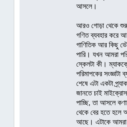
আসলে।
আরও গোড়া থেকে শুরু
গণিত ব্যবহার করে আম
গাণিতিক আর কিছু ভ
পারি। যখন আমরা পরি
স্কেলটা কী। ম্যাকক
পরিমাপকের সংজ্ঞাটা ব্
শেষে এটা একটা প্র্যা
জানতে চাই মাইক্রোসক
পাচ্ছি, তা আসলে কণা
থেকে বের হতে হলে আমা
আছে। এটাকে আমরা প্ল