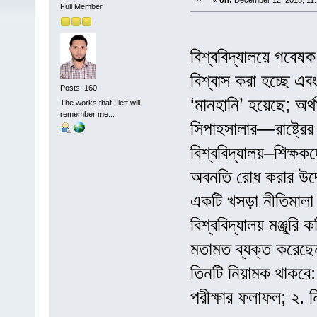
«
on:
December 12, 2018, 11:
Full Member
বিশ্ববিদ্যালয়ে গবেষ
বিশ্বাস করা হচ্ছে এব
Posts: 160
‘মানহানি’ হয়েছে; অর
The works that I left will
remember me...
সিপাহসালার—রাষ্ট্রে
বিশ্ববিদ্যালয়–শিক্ষক
অবনতি রোধ করার উদ্দেশ
একটি খসড়া নীতিমালা 
বিশ্ববিদ্যালয় মঞ্জুরি 
মতামত ব্যক্ত করেছেন
তিনটি নিয়ামক থাকবে: 
পরীক্ষার ফলাফল; ২. 