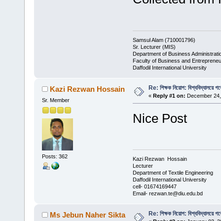
Samsul Alam (710001796)
Sr. Lecturer (MIS)
Department of Business Administrati
Faculty of Business and Entrepreneu
Daffodil International University
Re: শিক্ষক নিয়োগ: বিশ্ববিদ্যালয়ে গ
Kazi Rezwan Hossain
«
Reply #1 on:
December 24, 
Sr. Member
Nice Post
Posts: 362
Kazi Rezwan Hossain
Lecturer
Department of Textile Engineering
Daffodil International University
cell- 01674169447
Email- rezwan.te@diu.edu.bd
Re: শিক্ষক নিয়োগ: বিশ্ববিদ্যালয়ে গ
Ms Jebun Naher Sikta