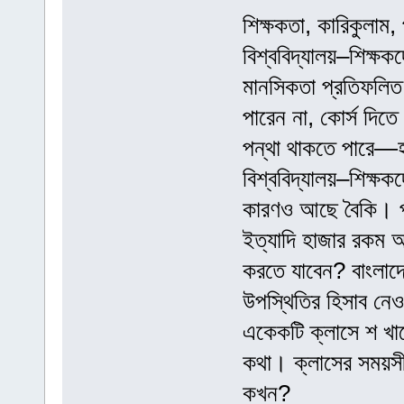
শিক্ষকতা, কারিকুলাম,
বিশ্ববিদ্যালয়–শিক্ষ
মানসিকতা প্রতিফলিত হ
পারেন না, কোর্স দিতে
পন্থা থাকতে পারে—হা
বিশ্ববিদ্যালয়–শিক্ষ
কারণও আছে বৈকি। পর
ইত্যাদি হাজার রকম আয়
করতে যাবেন? বাংলাদে
উপস্থিতির হিসাব নে
একেকটি ক্লাসে শ খা
কথা। ক্লাসের সময়সীম
কখন?