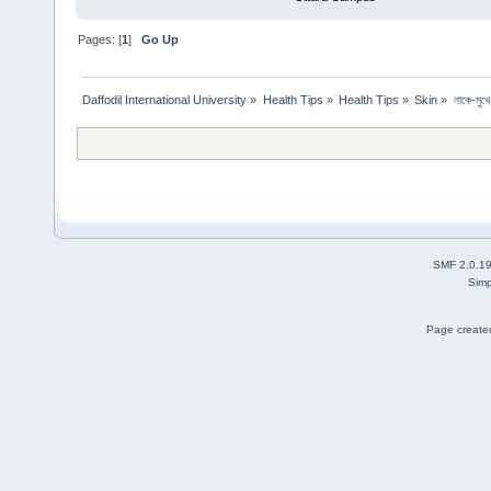
Pages: [
1
]
Go Up
Daffodil International University
»
Health Tips
»
Health Tips
»
Skin
»
নাকে-মুখে
SMF 2.0.1
Simp
Page created