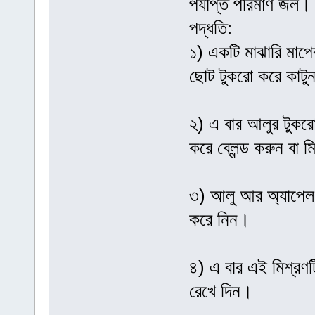
পর্যাপ্ত পরিমাণ জল।
পদ্ধতি:
১) একটি মাঝারি মাপে
ছোট টুকরো করে কাটু
২) এ বার আলুর টুকরো
করে ব্লেন্ড করুন বা 
৩) আলু আর অ্যাপেল স
করে নিন।
৪) এ বার এই মিশ্রণট
রেখে দিন।