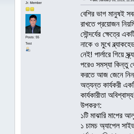
«
on:
January 09, 2019, 12:2
Jr. Member
বেশির ভাগ মানুষই সবচ
রাখতে প্রয়োজন নিয়ম
সৌন্দর্যের ক্ষেত্রে 
Posts: 55
নাকে ও মুখে ব্ল্যাকহ
Test
নেই! পার্লারে গিয়ে স্
পরেও সমস্যা কিন্তু থ
করতে আজ জেনে নিন আ
অত্যন্ত কার্যকরী এক
কার্যকারীতা অবিশ্বাস্য
উপকরণ:
১টি মাঝারি মাপের আল
১ চামচ অ্যাপেল সাইড