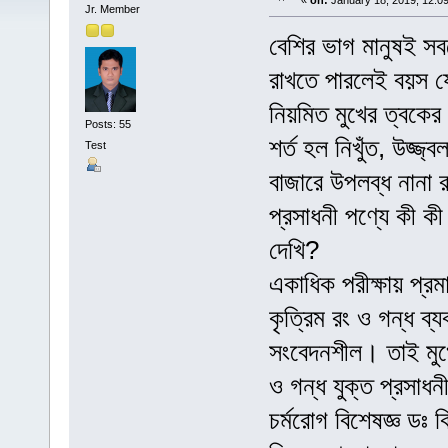
«
on:
January 18, 2019, 12:0
Jr. Member
বেশির ভাগ মানুষই সবচ
রাখতে পারলেই বয়স যে
নিয়মিত মুখের ত্বকের
Posts: 55
শর্ত হল নিখুঁত, উজ্জ
Test
বাজারে উপলব্ধ নানা 
প্রসাধনী পণ্যে কী ক
দেখি?
একাধিক পরীক্ষায় প্র
কৃত্রিম রং ও গন্ধ ব
সংবেদনশীল। তাই মুখে
ও গন্ধ যুক্ত প্রসাধ
চর্মরোগ বিশেষজ্ঞ ডঃ 