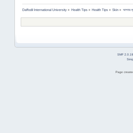
Daffodil International University
»
Health Tips
»
Health Tips
»
Skin
»
আপনার ব্
SMF 2.0.1
Simp
Page created