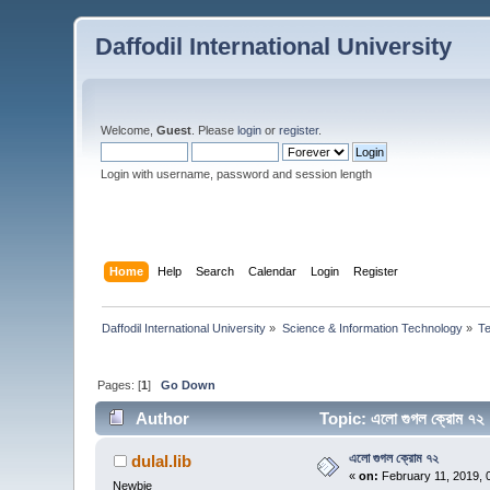
Daffodil International University
Welcome,
Guest
. Please
login
or
register
.
Login with username, password and session length
Home
Help
Search
Calendar
Login
Register
Daffodil International University
»
Science & Information Technology
»
T
Pages: [
1
]
Go Down
Author
Topic: এলো গুগল ক্রোম ৭
এলো গুগল ক্রোম ৭২
dulal.lib
«
on:
February 11, 2019, 
Newbie