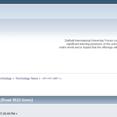
Daffodil International University Forum co
significant learning purposes of the uni
entire world and is hoped that the offerings will
echnology
»
Technology News
»
এলো গুগল ক্রোম ৭২
২ (Read 4515 times)
07:26:49 PM »