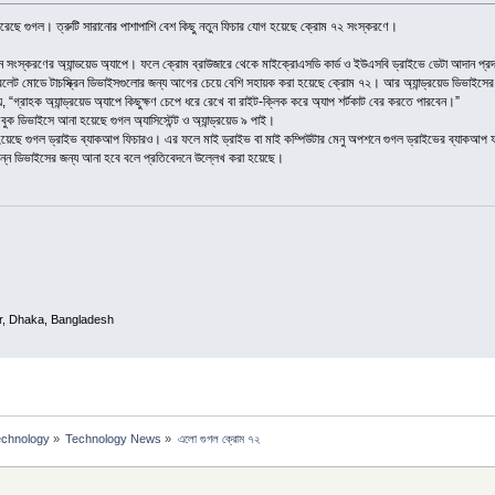
করেছে গুগল। ত্রুটি সারানোর পাশাপাশি বেশ কিছু নতুন ফিচার যোগ হয়েছে ক্রোম ৭২ সংস্করণে।
 নতুন সংস্করণের অ্যান্ডয়েড অ্যাপে। ফলে ক্রোম ব্রাউজারে থেকে মাইক্রোএসডি কার্ড ও ইউএসবি ড্রাইভে ডেটা আদান 
েট মোডে টাচস্ক্রিন ডিভাইসগুলোর জন্য আগের চেয়ে বেশি সহায়ক করা হয়েছে ক্রোম ৭২। আর অ্যান্ড্রয়েড ডিভাইসের 
 “গ্রাহক অ্যান্ড্রয়েড অ্যাপে কিছুক্ষণ চেপে ধরে রেখে বা রাইট-ক্লিক করে অ্যাপ শর্টকাট বের করতে পারবেন।”
 ডিভাইসে আনা হয়েছে গুগল অ্যাসিস্টেন্ট ও অ্যান্ড্রয়েড ৯ পাই।
য়েছে গুগল ড্রাইভ ব্যাকআপ ফিচারও। এর ফলে মাই ড্রাইভ বা মাই কম্পিউটার মেনু অপশনে গুগল ড্রাইভের ব্যাকআপ
ন্ন ডিভাইসের জন্য আনা হবে বলে প্রতিবেদনে উল্লেখ করা হয়েছে।
var, Dhaka, Bangladesh
echnology
»
Technology News
»
এলো গুগল ক্রোম ৭২