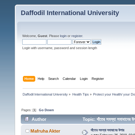
Daffodil International University
Welcome,
Guest
. Please
login
or
register
.
Login with username, password and session length
Home
Help
Search
Calendar
Login
Register
Daffodil International University
»
Health Tips
»
Protect your Health/ your Do
Pages: [
1
]
Go Down
Author
Topic: দাঁতের সমস্যা সমাধানে
দাঁতের সমস্যা সমাধানের উপায়
Mafruha Akter