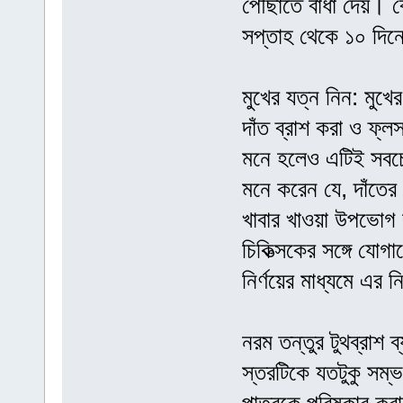
পৌঁছাতে বাধা দেয়। ব
সপ্তাহ থেকে ১০ দিনে
মুখের যত্ন নিন: মুখ
দাঁত ব্রাশ করা ও ফ্ল
মনে হলেও এটিই সবচে
মনে করেন যে, দাঁতের
খাবার খাওয়া উপভোগ 
চিকিত্সকের সঙ্গে যো
নির্ণয়ের মাধ্যমে এর 
নরম তন্তুর টুথব্রাশ 
স্তরটিকে যতটুকু সম্