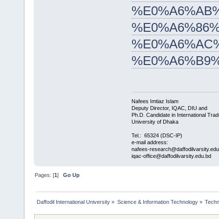
%E0%A6%AB%
%E0%A6%86%
%E0%A6%AC
%E0%A6%B9
Nafees Imtiaz Islam
Deputy Director, IQAC, DIU and
Ph.D. Candidate in International Trad
University of Dhaka
Tel.: 65324 (DSC-IP)
e-mail address:
nafees-research@daffodilvarsity.ed
iqac-office@daffodilvarsity.edu.bd
Pages: [
1
]
Go Up
Daffodil International University
»
Science & Information Technology
»
Techn