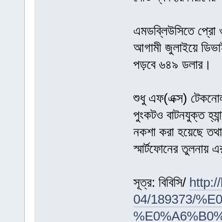
এমডব্লিউসিতে প্রো ও
আগামী জুলাইয়ে ডিভাই
পড়বে ৬৪৯ ডলার।
শুধু এফ(এক্স) টেকনো
পুংকটও বাটনযুক্ত হ্
নকশা করা হয়েছে তথা
স্মার্টফোনের তুলনায়
সূত্র: বিবিসি/
http:
04/189373/
%E0%A6%B0%