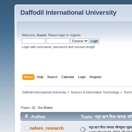
Daffodil International University
Welcome,
Guest
. Please
login
or
register
.
Login with username, password and session length
Home
Help
Search
Calendar
Login
Register
Daffodil International University
»
Science & Information Technology
»
Techn
Pages: [
1
]
Go Down
Author
Topic: নতুন রূপে ফিরে আসছে বা
নতুন রূপে ফিরে আসছে বাটনযুক্ত হ্যান্
nafees_research