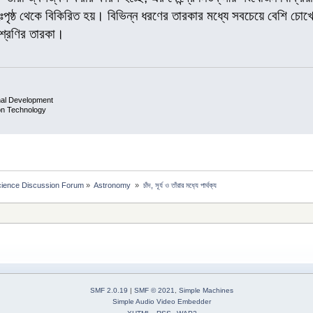
পৃষ্ঠ থেকে বিকিরিত হয়। বিভিন্ন ধরণের তারকার মধ্যে সবচেয়ে বেশি চোখে প
্রেণির তারকা।
nal Development
ion Technology
cience Discussion Forum
»
Astronomy 
»
চাঁদ, সূর্য ও তাঁরার মধ‍্যে পার্থক‍্য  
SMF 2.0.19
|
SMF © 2021
,
Simple Machines
Simple Audio Video Embedder