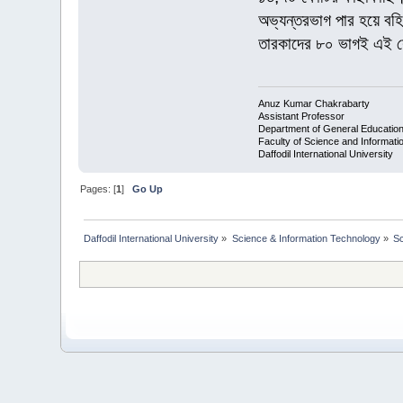
অভ্যন্তরভাগ পার হয়ে বহিঃ
তারকাদের ৮০ ভাগই এই শ
Anuz Kumar Chakrabarty
Assistant Professor
Department of General Educatio
Faculty of Science and Informat
Daffodil International University
Pages: [
1
]
Go Up
Daffodil International University
»
Science & Information Technology
»
S