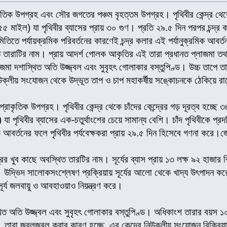
কৃতিক উপগ্রহ এবং সৌর জগতের পঞ্চম বৃহত্তম উপগ্রহ। পৃথিবীর কেন্দ্র থেকে
৫ মাইল) যা পৃথিবীর ব্যাসের প্রায় ৩০ গুণ। প্রতি ২৯.৫ দিন পরপর চন্দ্র
 জ্যামিতিতে পর্যায়ক্রমিক পরিবর্তনের কারণেই চন্দ্র কলার এই পর্যানুক্রমিক 
িত তারাটির নাম। প্রায় আদর্শ গোলক আকৃতির এই তারা প্রধানত প্লাজমা তথা 
াজমা দশাস্থিত অতি উজ্জ্বল এবং সুবৃহৎ গোলাকার বস্তুপিণ্ড। উচ্চ তাপে তা
উক্লীয় সংযোজন থেকে উদ্ভূত তাপ ও চাপ মহাকর্ষীয় সঙ্কোচনকে ঠেকিয়ে র
 প্রাকৃতিক উপগ্রহ। পৃথিবীর কেন্দ্র থেকে চাঁদের কেন্দ্রের গড় দূরত্ব হচ
 পৃথিবীর ব্যাসের এক-চতুর্থাংশের চেয়ে সামান্য বেশি। চাঁদ পৃথিবীকে প্রদ
িক আবর্তনের ফলে পৃথিবীর পর্যবেক্ষকরা প্রায় ২৯.৫ দিন হিসেবে গণনা করে।জ
রের খুব কাছে অবস্থিত তারটির নাম। সূর্যের ব্যাস প্রায় ১৩ লক্ষ ৯২ হাজার 
দ্ভিদ সালোকসংশ্লেষণ প্রক্রিয়ায় সূর্যের আলো থেকে খাদ্য উৎপাদন করে 
সূর্য জলবায়ু ও আবহাওয়াও নিয়ন্ত্রণ করে।
থিত অতি উজ্জ্বল এবং সুবৃহৎ গোলাকার বস্তুপিণ্ড। অধিকাংশ তারার বয়স
রা জ্বলজ্বল করার কারণ হচ্ছে, এর কেন্দ্রে নিউক্লীয় সংযোজন বিক্রিয়ার