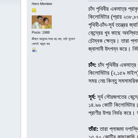
Hero Member
চাঁদ পৃথিবীর একমাত্র প্রা
কিলোমিটার (প্রায় ২৩৮,৮৫
পৃথিবী-চাঁদ-সূর্য তন্ত্রের
কেন্দ্রের খুব কাছে অবস্থ
Posts: 1988
জীবনে আনন্দের সময় বড় কম, তাই সুযোগ
চৌম্বক ক্ষেত্র। তারা প্ল
পেলেই আনন্দ কর
জ্বালানী উৎপন্ন করে। নি
চাঁদ:
চাঁদ পৃথিবীর একমাত্র
কিলোমিটার (২,১৫৯ মাইল) যা
সময় নেয় কিন্তু সমসাময়
সূর্য:
সূর্য সৌরজগতের কেন্দ্
১৪.৯৬ কোটি কিলোমিটার। উ
প্রাণীর উপর নির্ভর করে। 
তাঁরা:
তারা প্লাজমা দশাস্
১৩,৭০ কোটির কাছাকাছি। তা