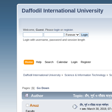
Daffodil International University
Welcome,
Guest
. Please
login
or
register
.
Login with username, password and session length
Home
Help
Search
Calendar
Login
Register
Daffodil International University
»
Science & Information Technology
»
S
Pages: [
1
]
Go Down
Author
Topic: চাঁদ, সূর্য ও তাঁরার মধ
চাঁদ, সূর্য ও তাঁরার মধ‍্যে পার্থক‍্য
Anuz
«
on:
March 30, 2019, 07:
Faculty