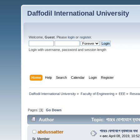
Daffodil International University
Welcome,
Guest
. Please
login
or
register
.
Login with username, password and session length
Home
Help
Search
Calendar
Login
Register
Daffodil International University
»
Faculty of Engineering
»
EEE
»
Resear
Pages: [
1
]
Go Down
Author
Topic: গাছের যোগাযোগে হ্য
গাছের যোগাযোগে হ্যাকারের বাধা
abdussatter
«
on:
April 08, 2019, 10:5
Sr. Member