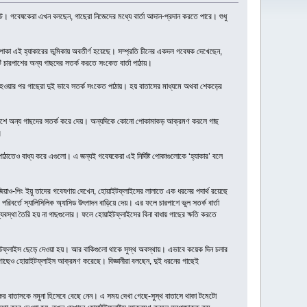
ঘটে। গবেষকেরা এখন বলছেন, গাছেরা নিজেদের মধ্যে বার্তা আদান-প্রদান করতে পারে। শুধু
র পোকা এই হ্যাকারের ভূমিকায় অবতীর্ণ হয়েছে। সম্প্রতি চীনের একদল গবেষক দেখেছেন,
 চারপাশের অন্য গাছদের সতর্ক করতে সংকেত বার্তা পাঠায়।
ান্ত হওয়ার পর গাছেরা দুই ভাবে সতর্ক সংকেত পাঠায়। হয় বাতাসের মাধ্যমে অথবা শেকড়ের
ে মিশে অন্য গাছদের সতর্ক করে দেয়। অন্যদিকে কোনো পোকামাকড় আক্রমণ করলে গাছ
।
াঠাতেও বাধ্য করে এগুলো। এ জন্যই গবেষকেরা এই নির্দিষ্ট পোকাগুলোকে ‘হ্যাকার’ বলে
 ও জিয়াও-পিং ইয়ু তাদের গবেষণায় দেখেন, হোয়াইটফ্লাইসের লালাতে এক ধরনের পদার্থ রয়েছে
বর্তে স্যালিসিলিক অ্যাসিড উৎপাদন বাড়িয়ে দেয়। এর ফলে চারপাশে ভুল সতর্ক বার্তা
যবস্থা তৈরি হয় না গাছগুলোর। ফলে হোয়াইটফ্লাইসের বিনা বাধায় গাছের ক্ষতি করতে
াইটফ্লাইস ছেড়ে দেওয়া হয়। আর বাকিগুলো থাকে সুস্থ অবস্থায়। এভাবে কয়েক দিন চলার
ো গাছেও হোয়াইটফ্লাইস আক্রমণ করেছে। বিজ্ঞানীরা বলছেন, দুই ধরনের গাছেই
্ষের বাতাসকে নমুনা হিসেবে বেছে নেন। এ সময় দেখা গেছে-সুস্থ বাতাসে থাকা টমেটো