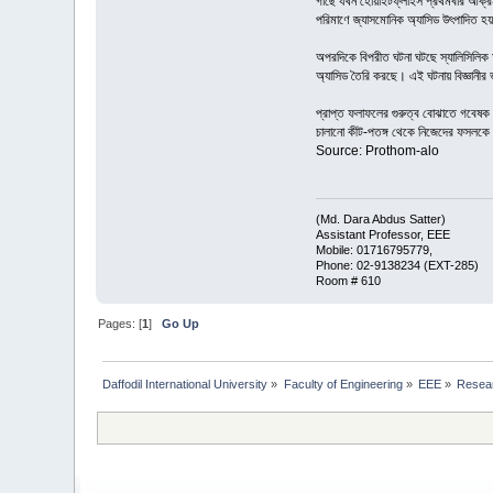
গাছে যখন হোয়াইটফ্লাইস প্রথমবার আক্রম
পরিমাণে জ্যাসমোনিক অ্যাসিড উৎপাদিত হ
অপরদিকে বিপরীত ঘটনা ঘটছে স্যালিসিলিক 
অ্যাসিড তৈরি করছে। এই ঘটনায় বিজ্ঞানীর ভু
প্রাপ্ত ফলাফলের গুরুত্ব বোঝাতে গবেষক 
চালানো কীট-পতঙ্গ থেকে নিজেদের ফসলকে 
Source: Prothom-alo
(Md. Dara Abdus Satter)
Assistant Professor, EEE
Mobile: 01716795779,
Phone: 02-9138234 (EXT-285)
Room # 610
Pages: [
1
]
Go Up
Daffodil International University
»
Faculty of Engineering
»
EEE
»
Resear