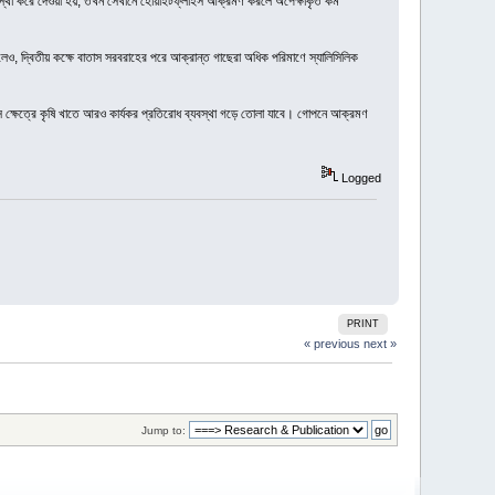
্যবস্থা করে দেওয়া হয়, তখন সেখানে হোয়াইটফ্লাইস আক্রমণ করলে অপেক্ষাকৃত কম
ও, দ্বিতীয় কক্ষে বাতাস সরবরাহের পরে আক্রান্ত গাছেরা অধিক পরিমাণে স্যালিসিলিক
সে ক্ষেত্রে কৃষি খাতে আরও কার্যকর প্রতিরোধ ব্যবস্থা গড়ে তোলা যাবে। গোপনে আক্রমণ
Logged
PRINT
« previous
next »
Jump to: