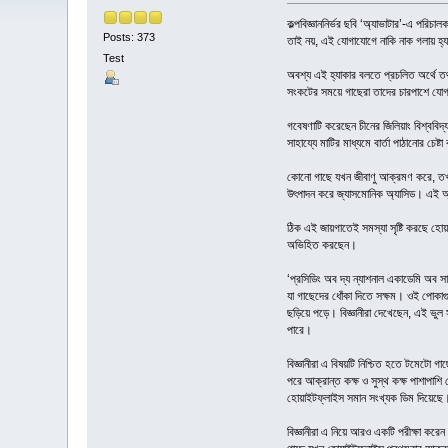
কল্পবিজ্ঞাননির্ভর ছবি ‘অ্যাভাটার’-এ পর
Posts: 373
তাই নয়, এই যোগাযোগে নাকি নাক গলায় হ্য
Test
অবশ্য এই হ্যাকার বলতে প্রচলিত অর্থে ত
সংকটের সময়ে গাছেরা তাদের চারপাশে যোগা
গবেষণাটি করেছেন চীনের জিলিয়াং বিশ্ববিদ
সাহায্যে মাটির মাধ্যমে বার্তা পাঠানোর চেষ্
কোনো গাছে যখন জীবাণু আক্রমণ করে, তখ
উৎপাদন করে জ্যাসমোনিক অ্যাসিড। এই অ্য
ঠিক এই জায়গাতেই সমস্যা সৃষ্টি করছে হোয়
অভিহিত করছেন।
‘প্রসিডিং অব দ্য ন্যাশনাল একাডেমি অব সা
যা গাছেদের ধোঁকা দিতে সক্ষম। ওই পোকাগ
ছড়িয়ে পড়ে। বিজ্ঞানীরা দেখেছেন, এই ভুল
পারে।
বিজ্ঞানীরা এ বিষয়টি নিশ্চিত হতে টমেট
পরে আক্রান্ত কক্ষ ও সুস্থ কক্ষ পাশাপা
হোয়াইটফ্লাইস সমান সংখ্যক ডিম দিয়েছে।
বিজ্ঞানীরা এ নিয়ে আরও একটি পরীক্ষা করে