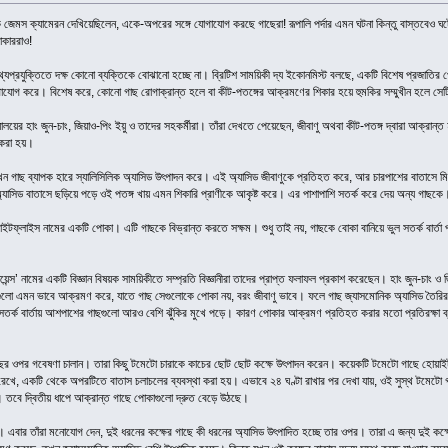
িচালক জেমস ক্যামেরন দেখিয়েছিলেন, একে-অপরের সঙ্গে যোগাযোগ করছে গাছেরা! রূপালি পর্দার এমন ঘটনা কিন্তু বাস্তবেও 
াকাররাও!
থ্যপ্রযুক্তিতে দক্ষ কোনো ব্যক্তিকে বোঝানো হচ্ছে না। ব্রিটিশ সাময়িকী দ্য ইকোনমিস্ট বলছে, একটি বিশেষ প্রজাতি
যোগ করে। বিশেষ করে, কোনো গাছ রোগাক্রান্ত হলে বা কীট-পতঙ্গের আক্রমণের শিকার হয়ে হুমকির সম্মুখীন হলে সেটি
্যালয়ের হাং জুন-চাং, জিয়াও-পিং ইয়ু ও তাদের সহকর্মীরা। তাঁরা দেখতে পেয়েছেন, জীবাণু অথবা কীট-পতঙ্গ দ্বারা আক্র
টা করা হয়।
ন গাছ ব্যাপক হারে স্যালিসিলিক অ্যাসিড উৎপাদন করে। এই অ্যাসিড জীবাণুকে প্রতিহত করে, আর চারপাশের বাতাস
াসিড বাতাসে ছড়িয়ে পড়ে ওই পতঙ্গ খায় এমন শিকারি প্রাণীকে আকৃষ্ট করে। এর পাশাপাশি সতর্ক করে দেয় অন্য গাছকে
াইটফ্লাইস নামের একটি পোকা। এটি গাছকে বিভ্রান্ত করতে সক্ষম। শুধু তাই নয়, গাছকে বোকা বানিয়ে ভুল সতর্ক বার্তা প
য়েন্স’ নামের একটি বিজ্ঞান বিষয়ক সাময়িকীতে সম্প্রতি বিজ্ঞানীরা তাদের প্রাপ্ত ফলাফল প্রকাশ করেছেন। হাং জুন-চাং
ুলো এমন ভাবে আক্রমণ করে, যাতে গাছ সেগুলোকে পোকা নয়, বরং জীবাণু ভাবে। ফলে গাছ জ্যাসমোনিক অ্যাসিড তৈরির পরি
 সতর্ক বার্তায় আশপাশের গাছগুলো আরও বেশি ঝুঁকির মুখে পড়ে। কারণ পোকার আক্রমণ প্রতিহত করার মতো প্রতিরক্ষা ব্
ো গাছের ওপর গবেষণা চালান। তারা কিছু টমেটো চারাকে কাচের ছোট ছোট কক্ষে উৎপাদন করেন। কয়েকটি টমেটো গাছে হোয়
শি রেখে, একটি থেকে অপরটিতে বাতাস চলাচলের ব্যবস্থা করা হয়। এভাবে ২৪ ঘণ্টা রাখার পর দেখা যায়, ওই সুস্থ টমেট
 তবে দ্বিতীয় ধাপে আক্রান্ত গাছে পোকাগুলো দ্রুত বেড়ে উঠছে।
ন। এবার তাঁরা মনোযোগ দেন, দুই ধরনের কক্ষের গাছে কী ধরনের অ্যাসিড উৎপাদিত হচ্ছে তার ওপর। তারা এ জন্য দুই কক