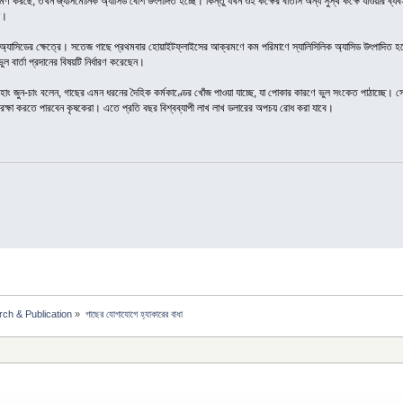
ণ করছে, তখন জ্যাসমোনিক অ্যাসিড বেশি উৎপাদিত হচ্ছে। কিন্তু যখন ওই কক্ষের বাতাস অন্য সুস্থ কক্ষে যাওয়ার ব
য়।
অ্যাসিডের ক্ষেত্রে। সতেজ গাছে প্রথমবার হোয়াইটফ্লাইসের আক্রমণে কম পরিমাণে স্যালিসিলিক অ্যাসিড উৎপাদিত হলে
ল বার্তা প্রদানের বিষয়টি নির্ধারণ করেছেন।
হাং জুন-চাং বলেন, গাছের এমন ধরনের দৈহিক কর্মকাণ্ডের খোঁজ পাওয়া যাচ্ছে, যা পোকার কারণে ভুল সংকেত পাঠাচ্ছে। 
রক্ষা করতে পারবেন কৃষকেরা। এতে প্রতি বছর বিশ্বব্যাপী লাখ লাখ ডলারের অপচয় রোধ করা যাবে।
ch & Publication
»
গাছের যোগাযোগে হ্যাকারের বাধা