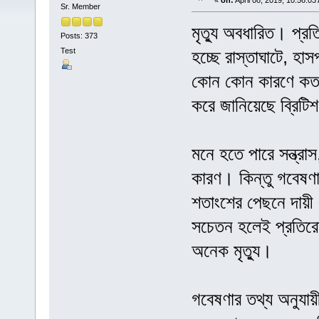
«
on:
April 08, 2019, 10:56:03
Sr. Member
মৃত্যু অবধারিত। প্রত
Posts: 373
Test
হচ্ছে রাস্তাঘাটে, হা
কোন কোন কারণে কত মা
করে জানিয়েছে ব্রিটিশ
মনে হতে পারে সন্ত্রাস
কারণ। কিন্তু গবেষণা 
শতাংশের পেছনে দায়ী
সচেতন হলেই প্রতিরো
অনেক মৃত্যু।
গবেষণার তথ্য অনুযায়ী