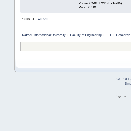
Phone: 02-9138234 (EXT-285)
Room # 610
Pages: [
1
]
Go Up
Daffodil International University
»
Faculty of Engineering
»
EEE
»
Research 
SMF 2.0.1
Simp
Page create