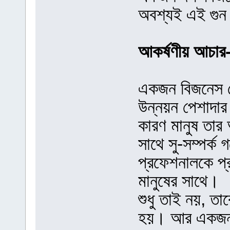
অবশ্যই এই গুন 
আকর্ষণীয় আচা
একজন বিজনেস ডে
উন্নয়ন পেশাদার
কারণ মানুষ তার 
সাথে সু-সম্পর্ক
প্রফেশনালকে প্
মানুষের সাথে।
শুধু তাই নয়, ত
হয়। আর একজন ন