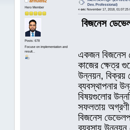
বিজনেস ডেভেলপমেন্ট প্রফেশনালদের
ariful892
Dev. Professional)
Hero Member
«
on:
November 17, 2018, 01:07:25
বিজনেস ডেভেল
Posts: 678
Focuse on implementation and
একজন বিজনেস ডে
result...
কাজের ক্ষেত্র 
উন্নয়ন, বিক্রয় 
ব্যবস্থাপনার উ
বিষয়গুলোর উন্নত
সফলতায় অগ্রণী
বিজনেস ডেভেলপ
ব্যবসায় উন্নয়ন 