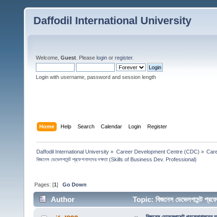
Daffodil International University
Welcome,
Guest
. Please
login
or
register
.
Login with username, password and session length
Home
Help
Search
Calendar
Login
Register
Daffodil International University
»
Career Development Centre (CDC)
»
Car
বিজনেস ডেভেলপমেন্ট প্রফেশনালদের দক্ষতা (Skills of Business Dev. Professional)
Pages: [
1
]
Go Down
Author
Topic: বিজনেস ডেভেলপমেন্ট প্
times)