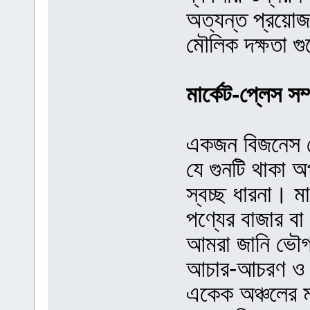
অত্যন্ত প্রয়
মৌলিক দক্ষতা গ
মার্কেট-প্লেস সম্
একজন বিজনেস ডে
যে গুনটি থাকা অপ
স্বচ্ছ ধারনা। ম
পণ্যের বাজার বা
আমরা জানি ভৌগল
আচার-আচরণ ও চা
একেক অঞ্চলের ম