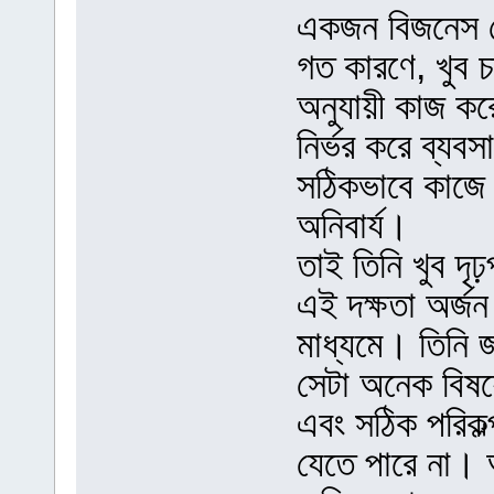
একজন বিজনেস ড
গত কারণে, খুব চা
অনুযায়ী কাজ ক
নির্ভর করে ব্যব
সঠিকভাবে কাজে ল
অনিবার্য।
তাই তিনি খুব দ
এই দক্ষতা অর্জ
মাধ্যমে। তিনি জ
সেটা অনেক বিষয়ে 
এবং সঠিক পরিক
যেতে পারে না। 