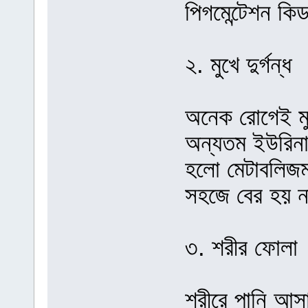
পিগমেন্টেশন কি
২. মুখে দুর্গন্ধ
অনেক রোগেই মুখ
অন্যতম ইউরিনার
হলো মেটাবলিজম 
সহজে বের হয় না
৩. শরীর ফোলা
শরীরে পানি আস