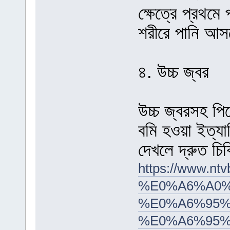
ক্ষেত্রে প্রথমে
শরীরে পানি আস
৪. উচ্চ জ্বর
উচ্চ জ্বরসহ পিঠ
বমি হওয়া ইত্যা
দেখলে দ্রুত চি
https://www
%E0%A6%A0%
%E0%A6%95%
%E0%A6%95%