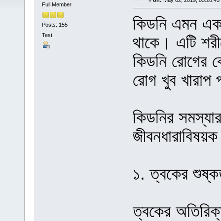
«
on:
May 02, 2019, 05:28:45
Full Member
কিডনি এমন একট
Posts: 155
Test
থাকে। এটি শরীর
কিডনি রোগের ব
রোগ খুব খারাপ 
কিডনির সমস্যার
জীবনধারাবিষয়ক
১. ত্বকের শুষ্ক
ত্বকের অতিরিক্