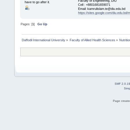
Faculty of Engineering, DIU
have to go after it.
Cell : +8801681659071
Email: kamrulislam.te@diu.edu.bd
https://sites.google.com/diu.edu.bd/
Pages: [
1
]
Go Up
Daffodil International University
»
Faculty of Allied Health Sciences
»
Nutriti
SMF 2.0.1
Simp
Page created