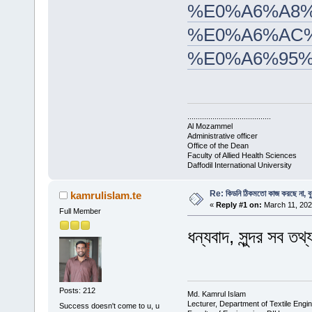
%E0%A6%A8%
%E0%A6%AC
%E0%A6%95
........................................
Al Mozammel
Administrative officer
Office of the Dean
Faculty of Allied Health Sciences
Daffodil International University
Re: কিডনি ঠিকমতো কাজ করছে না, ব
kamrulislam.te
«
Reply #1 on:
March 11, 202
Full Member
ধন্যবাদ, সুন্দর সব তথ
Posts: 212
Md. Kamrul Islam
Lecturer, Department of Textile Engi
Success doesn't come to u, u