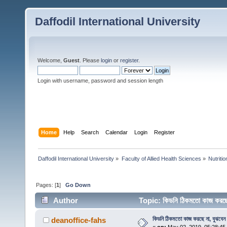
Daffodil International University
Welcome,
Guest
. Please
login
or
register
.
Login with username, password and session length
Home
Help
Search
Calendar
Login
Register
Daffodil International University
»
Faculty of Allied Health Sciences
»
Nutriti
Pages: [
1
]
Go Down
Author
Topic: কিডনি ঠিকমতো কাজ করছে
কিডনি ঠিকমতো কাজ করছে না, বুঝবেন
deanoffice-fahs