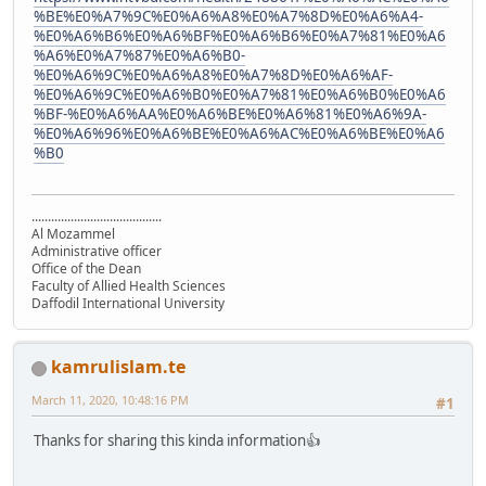
%BE%E0%A7%9C%E0%A6%A8%E0%A7%8D%E0%A6%A4-
%E0%A6%B6%E0%A6%BF%E0%A6%B6%E0%A7%81%E0%A6
%A6%E0%A7%87%E0%A6%B0-
%E0%A6%9C%E0%A6%A8%E0%A7%8D%E0%A6%AF-
%E0%A6%9C%E0%A6%B0%E0%A7%81%E0%A6%B0%E0%A6
%BF-%E0%A6%AA%E0%A6%BE%E0%A6%81%E0%A6%9A-
%E0%A6%96%E0%A6%BE%E0%A6%AC%E0%A6%BE%E0%A6
%B0
........................................
Al Mozammel
Administrative officer
Office of the Dean
Faculty of Allied Health Sciences
Daffodil International University
kamrulislam.te
March 11, 2020, 10:48:16 PM
#1
Thanks for sharing this kinda information👍