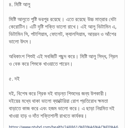
৪. মিষ্টি আলু
মিষ্টি আলুতে পুষ্টি ভরপুর রয়েছে। এতে রয়েছে উচ্চ মাত্রার বেটা
কেরোটিন। এটি দৃষ্টি শক্তি ভালো রাখে। এই আলু ভিটামিন এ,
ভিটামিন সি, পটাশিয়াম, ফোলেট, ক্যালসিয়াম, আয়রন ও আঁশের
ভালো উৎস।
অধিকাংশ শিশুই এই সবজিটি পছন্দ করে। মিষ্টি আলু সিদ্ধ, গ্রিল
ও বেক করে শিশুকে খাওয়াতে পারেন।
৫. দই
দই, বিশেষ করে গ্রিক দই বাড়ন্ত শিশুদের জন্য উপকারী।
দইয়ের মধ্যে থাকা ভালো ব্যাক্টেরিয়া রোগ প্রতিরোধ ক্ষমতা
বাড়াতে কাজ করে এবং হজম ভালো করে। এ ছাড়া নিয়মিত দই
খাওয়া হাড় ও দাঁত শক্তিশালী রাখতে কার্যকর।
https://www.ntvbd.com/health/248861/%E0%A6%AC%E0%A6