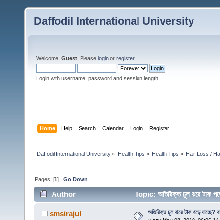
Daffodil International University
Welcome,
Guest
. Please
login
or
register
.
Login with username, password and session length
Home
Help
Search
Calendar
Login
Register
Daffodil International University
»
Health Tips
»
Health Tips
»
Hair Loss / H
Pages: [
1
]
Go Down
Author
Topic: অতিরিক্ত চুল ঝরে টাক পড়
অতিরিক্ত চুল ঝরে টাক পড়ে যাচ্ছে? বাড
smsirajul