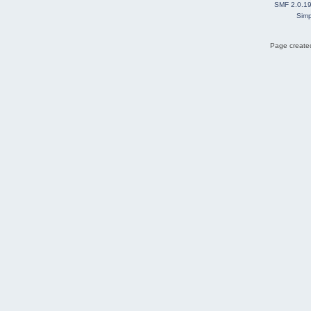
SMF 2.0.1
Simp
Page created