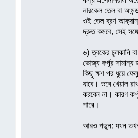
কর্পূর এসেনশিয়াল অয়েল
নারকেল তেল বা আমন্ড
ওই তেল ব্রণ আক্রান্
দ্রুত কমবে, সেই সঙ্
৬) ত্বকের চুলকানি বা
ভোজ্য কর্পূর সামান্য
কিছু ক্ষণ পর ধুয়ে ফেল
যাবে। তবে খেয়াল রাখব
করবেন না। কারণ কর্পূ
পারে।
আরও পড়ুন: যখন তখন 