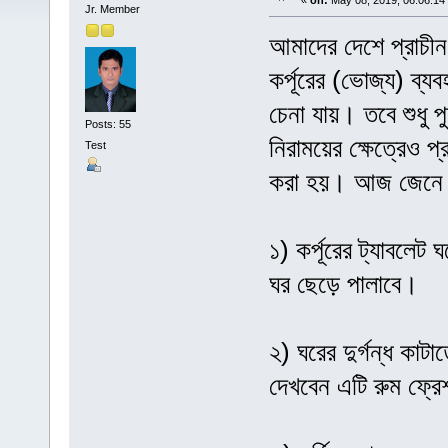
«
on:
May 08, 2019, 06:06:14
Jr. Member
আমাদের দেশে প্রাচীন
কর্পূরের (ভোজ্য) ব্য
চেনা যায়। তবে শুধু প
Posts: 55
নিরাময়ের ক্ষেত্রেও প্র
Test
করা হয়। আজ জেনে নেও
১) কর্পূরের ট্যাবলেট
ঘর ছেড়ে পালাবে।
২) ঘরের দুর্গন্ধ কাট
দেখবেন এটি রুম ফ্র