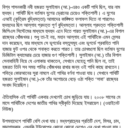
বিশ্ব শাসনকারী নবী হজরত সুলাইমান (আ.)-এরও একটি পাখি ছিল, যার নাম
হুদহুদ। পাখিটি ছিল বর্তমান যুগের ড্রোনের চেয়েও শক্তিশালী। এ যুগের
এআই (কৃত্রিম বুদ্ধিমত্তা) আমাদের কাঙ্ক্ষিত ফলাফল দিতে না পারলেও
হুদহুদের ছিল আল্লাহ প্রদত্ত পূর্ণ বুদ্ধিমত্তা। আল্লাহ প্রদত্ত শক্তিশালী
জিপিএস সিস্টেমের মাধ্যমে হুদহুদ এনে দিতে পারত সুলাইমান (আ.)-এর বিশাল
রাজ্যের খোঁজখবর। শুধু তা-ই নয়, মহান আল্লাহ এই পাখিটিকে এমন সেন্সর
দান করেছেন, যার মাধ্যমে সে ভূগর্ভের বস্তুসমূহ এবং ভূগর্ভে প্রবাহিত পানি
হাজার ফুট ওপর থেকে শনাক্ত করতে পারত। তার চোখগুলো ছিল বর্তমান যুগের
ডিজিটাল ক্যামেরার চেয়ে হাজার গুণ শক্তিশালী। সুলাইমান (আ.) তাঁর বিশাল
সেনাবাহিনী নিয়ে যে এলাকায় থাকতেন, সেখানে যেহেতু পানি ছিল না, তাই
হজরত তিনি সব সময় পানির খোঁজখবর রাখার জন্য ওই পাখি কাছে রাখতেন।
পবিত্র কোরআনের সুরা নামলে এই পাখির বর্ণনা পাওয়া যায়। সেখানে পাখিটি
হজরত সুলাইমান (আ.)-কে তাঁর অগোচরে বেড়ে ওঠা শক্তি ‘সাবা’ রাজ্যের
সংবাদ দিয়েছিল।
ঐতিহাসিক এই পাখিটি একবার দেখলেই চোখ জুড়িয়ে যায়। ২০০৮ সালের মে
মাসে পাখিটিকে দেশের জাতীয় পাখির স্বীকৃতি দিয়েছে ইসরায়েল। (ওয়াইনেট
নিউজ)
উপমহাদেশে পাখিটি বেশি দেখা যায়। মধ্যপ্রাচ্যের প্রতিটি দেশ, মিসর, চাদ,
মাদাগাস্কার, এমনকি ইউরোপের কোনো কোনো দেশেও এর দেখা পাওয়া যায়।