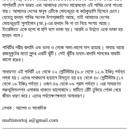
পার্শ্ববর্তী দেশ ভারত এবং আমাদের দেশেও মাঝেমধ্যে এই পাখির দেখা পাওয়া
যায়। আমাদের দেশের মানুষ এটিকে মোহনচূড়া বা কাঠকুড়ালি হিসেবে চেনে।
যেহেতু হুদহুদ পাখির অনেক উপপ্রজাতি আছে, তাই আমাদের দেশের
মোহনচূড়াই সুলাইমান (আ.)-এর হুদহুদ কি না তা নিয়ে সংশয় আছে।
ইংরেজিতে একে হুপো বা হুপি বলে ডাকা হয়। আরবি ও উর্দুতে একে ডাকা হয়
হুদহুদ নামে।
পাখিটির শরীর বাদামি এবং ডানা ও লেজে সাদা-কালো দাগ রয়েছে। মাথায় আছে
রাজমুকুটের মতো সুন্দর একটি ঝুঁটি। সেই ঝুঁটির হলদে-বাদামি পালকের মাথাটা
কালো রঙের।
সাধারণত এই পাখিটি ২৫ থেকে ৩২ সেন্টিমিটার (৯.৮ থেকে ১২.৬ ইঞ্চি) পর্যন্ত
লম্বা হয়। এদের পাখাগুলো ছড়ালে বিস্তৃত হয় ৪৪ থেকে ৪৮ সেন্টিমিটার (১৭
থেকে ১৯ ইঞ্চি) পর্যন্ত। ওজন ৪৬ থেকে ৮৯ গ্রাম পর্যন্ত। এরা সাধারণত
মরুভূমিসংলগ্ন এলাকায় থাকতে ভালোবাসে। মাটিতে ঠোঁট ঢুকিয়ে পোকা খেয়ে
জীবন ধারণ করে। এদের পর্যবেক্ষণক্ষমতা অসাধারণ।
লেখক : আলেম ও সাংবাদিক
muftimortoj a@gmail.com