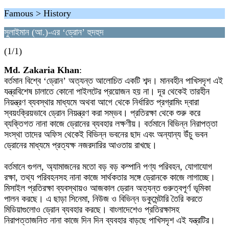
Famous > History
সুলাইমান (আ.)-এর ‘ড্রোন’ হুদহুদ
(1/1)
Md. Zakaria Khan
:
বর্তমান বিশ্বে ‘ড্রোন’ অত্যন্ত আলোচিত একটি শব্দ। মানবহীন পাখিসদৃশ এই
যন্ত্রবিশেষ চালাতে কোনো পাইলটের প্রয়োজন হয় না। দূর থেকেই তারহীন
নিয়ন্ত্রণ ব্যবস্থার মাধ্যমে অথবা আগে থেকে নির্ধারিত প্রগ্রামিং দ্বারা
স্বয়ংক্রিয়ভাবে ড্রোন নিয়ন্ত্রণ করা সম্ভব। প্রতিরক্ষা থেকে শুরু করে
ব্যক্তিগত নানা কাজে ড্রোনের ব্যবহার লক্ষণীয়। বর্তমানে বিভিন্ন নিরাপত্তা
সংস্থা তাদের অফিস থেকেই বিভিন্ন ভবনের ছাদ এবং অন্যান্য উঁচু ভবন
ড্রোনের মাধ্যমে প্রত্যক্ষ নজরদারির আওতায় রাখছে।
বর্তমানে গুগল, অ্যামাজনের মতো বড় বড় কম্পানি পণ্য পরিবহন, যোগাযোগ
রক্ষা, তথ্য পরিবহনসহ নানা কাজে সার্থকতার সঙ্গে ড্রোনকে কাজে লাগাচ্ছে।
মিসাইল প্রতিরক্ষা ব্যবস্থায়ও আজকাল ড্রোন অত্যন্ত গুরুত্বপূর্ণ ভূমিকা
পালন করছে। এ ছাড়া সিনেমা, নিউজ ও বিভিন্ন ডকুমেন্টারি তৈরি করতে
মিডিয়াগুলোও ড্রোন ব্যবহার করছে। বাংলাদেশেও প্রতিরক্ষাসহ
নিরাপত্তাজনিত নানা কাজে দিন দিন ব্যবহার বাড়ছে পাখিসদৃশ এই যন্ত্রটির।