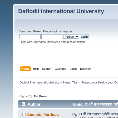
Daffodil International University
Welcome,
Guest
. Please
login
or
register
.
Login with username, password and session length
Home
Help
Search
Calendar
Login
Register
Daffodil International University
»
Health Tips
»
Protect your Health/ your Do
Pages: [
1
]
Go Down
Author
Topic: যে ৭টি কথা সন্তানকে প্
যে ৭টি কথা সন্তানকে প্রতিদিন একবা
Jannatul Ferdous