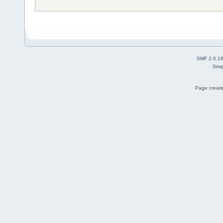
SMF 2.0.1
Simp
Page create