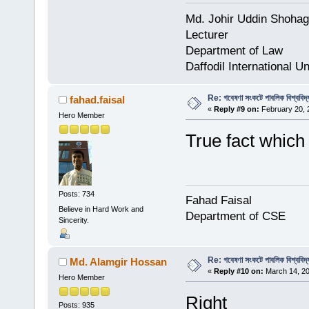
Md. Johir Uddin Shohag
Lecturer
Department of Law
Daffodil International Un
Re: গবেষণা সংকটে পাবলিক বিশ্ববিদ্
fahad.faisal
«
Reply #9 on:
February 20, 
Hero Member
True fact which
Posts: 734
Fahad Faisal
Believe in Hard Work and
Department of CSE
Sincerity.
Re: গবেষণা সংকটে পাবলিক বিশ্ববিদ্
Md. Alamgir Hossan
«
Reply #10 on:
March 14, 20
Hero Member
Right
Posts: 935