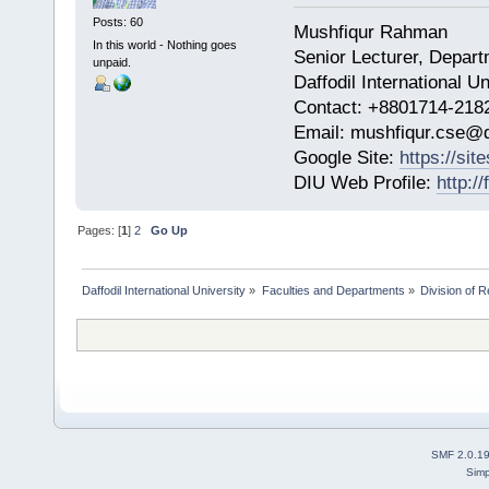
Posts: 60
Mushfiqur Rahman
In this world - Nothing goes
Senior Lecturer, Depar
unpaid.
Daffodil International Un
Contact: +8801714-218
Email: mushfiqur.cse@d
Google Site:
https://si
DIU Web Profile:
http:/
Pages: [
1
]
2
Go Up
Daffodil International University
»
Faculties and Departments
»
Division of 
SMF 2.0.1
Simp