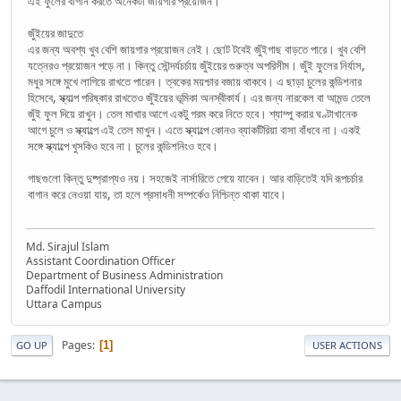
এই ফুলের বাগান করতে অনেকটা জায়গার প্রয়োজন।
জুঁইয়ের জাদুতে
এর জন্য অবশ্য খুব বেশি জায়গার প্রয়োজন নেই। ছোট টবেই জুঁইগাছ বাড়তে পারে। খুব বেশি
যত্নেরও প্রয়োজন পড়ে না। কিন্তু সৌন্দর্যচর্চায় জুঁইয়ের গুরুত্ব অপরিসীম। জুঁই ফুলের নির্যাস,
মধুর সঙ্গে মুখে লাগিয়ে রাখতে পারেন। ত্বকের ময়শ্চার বজায় থাকবে। এ ছাড়া চুলের কন্ডিশনার
হিসেবে, স্ক্যাল্প পরিষ্কার রাখতেও জুঁইয়ের ভূমিকা অনস্বীকার্য। এর জন্য নারকেল বা আমন্ড তেলে
জুঁই ফুল দিয়ে রাখুন। তেল মাখার আগে একটু গরম করে নিতে হবে। শ্যাম্পু করার ঘণ্টাখানেক
আগে চুলে ও স্ক্যাল্পে এই তেল মাখুন। এতে স্ক্যাল্পে কোনও ব্যাকটিরিয়া বাসা বাঁধবে না। একই
সঙ্গে স্ক্যাল্পে খুসকিও হবে না। চুলের কন্ডিশনিংও হবে।
গাছগুলো কিন্তু দুষ্প্রাপ্যও নয়। সহজেই নার্সারিতে পেয়ে যাবেন। আর বাড়িতেই যদি রূপচর্চার
বাগান করে নেওয়া যায়, তা হলে প্রসাধনী সম্পর্কেও নিশ্চিন্ত থাকা যাবে।
Md. Sirajul Islam
Assistant Coordination Officer
Department of Business Administration
Daffodil International University
Uttara Campus
Pages
1
GO UP
USER ACTIONS