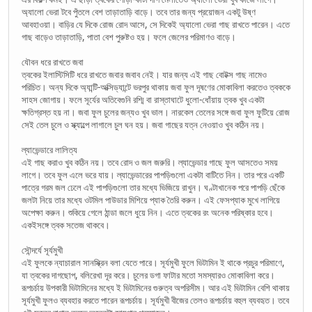
অ্যালো ভেরা টবে পুঁতলে বেশ তাড়াতাড়ি বাড়ে। তবে তার জন্য প্রয়োজন একটু উষ্ণ
আবহাওয়া। বাড়ির যে দিকে রোজ রোদ আসে, সে দিকেই অ্যালো ভেরা গাছ রাখতে পারেন। এতে
গাছ বাড়েও তাড়াতাড়ি, পাতা বেশ পুরুষ্টও হয়। ফলে জেলের পরিমাণও বাড়ে।
যৌবন ধরে রাখতে জবা
ত্বকের ইলাস্টিসিটি ধরে রাখতে জবার জবাব নেই। যার জন্য এই গাছ বোটক্স গাছ নামেও
পরিচিত। অন্য দিকে অ্যান্টি-অক্সিড্যান্টে ভরপুর থাকায় জবা ফুল দূষণের মোকাবিলা করতেও ত্বককে
সাহস জোগায়। ফলে সূর্যের অতিবেগুনি রশ্মি বা রাস্তাঘাটে ধুলো-ধোঁয়ায় ত্বক খুব একটা
ক্ষতিগ্রস্ত হয় না। জবা ফুল চুলের জন্যও খুব ভাল। নারকেল তেলের সঙ্গে জবা ফুল ফুটিয়ে রোজ
সেই তেল চুলে ও স্ক্যাল্পে লাগালে চুল ঘন হয়। জবা গাছের যত্ন নেওয়াও খুব কঠিন নয়।
ল্যাভেন্ডারে লালিত্য
এই গাছ করাও খুব কঠিন নয়। তবে রোদ ও জল জরুরি। ল্যাভেন্ডার গাছে ফুল আসতেও সময়
লাগে। তবে ফুল এলে ভরে যায়। ল্যাভেন্ডারের পাপড়িগুলো একটা বাটিতে নিন। তার পরে একটি
পাত্রে গরম জল ঢেলে এই পাপড়িগুলো তার মধ্যে ভিজিয়ে রাখুন। ঘণ্টাখানেক পরে পাপড়ি ছেঁকে
জলটা নিয়ে তার মধ্যে ওটমিল পাউডার মিশিয়ে প্যাক তৈরি করুন। এই ফেসপ্যাক মুখে লাগিয়ে
অপেক্ষা করুন। শুকিয়ে গেলে ঠান্ডা জলে ধুয়ে নিন। এতে ত্বকের রং অনেক পরিষ্কার হবে।
একইসঙ্গে ত্বক সতেজ থাকবে।
সৌন্দর্যে সূর্যমুখী
এই ফুলকে ন্যাচারাল সানস্ক্রিন বলা যেতে পারে। সূর্যমুখী ফুলে ভিটামিন ই থাকে প্রচুর পরিমাণে,
যা ত্বকের দাগছোপ, বলিরেখা দূর করে। চুলের ডগা ফাটার মতো সমস্যারও মোকাবিলা করে।
রূপচর্চায় উপকারী ভিটামিনের মধ্যে ই ভিটামিনের গুরুত্ব অপরিসীম। আর এই ভিটামিন বেশি থাকায়
সূর্যমুখী ফুলও ব্যবহার করতে পারেন রূপচর্চায়। সূর্যমুখী বীজের তেলও রূপচর্চায় বহুল ব্যবহৃত। তবে