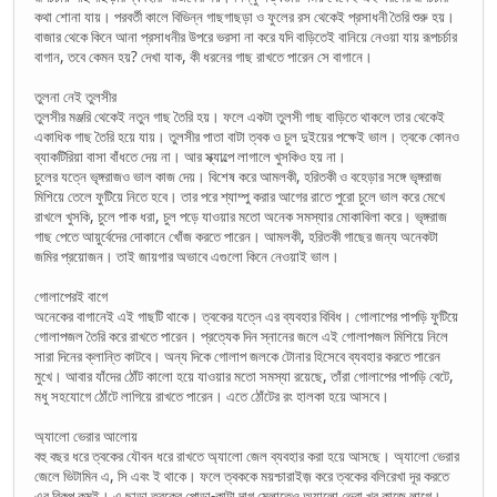
কথা শোনা যায়। পরবর্তী কালে বিভিন্ন গাছগাছড়া ও ফুলের রস থেকেই প্রসাধনী তৈরি শুরু হয়।
বাজার থেকে কিনে আনা প্রসাধনীর উপরে ভরসা না করে যদি বাড়িতেই বানিয়ে নেওয়া যায় রূপচর্চার
বাগান, তবে কেমন হয়? দেখা যাক, কী ধরনের গাছ রাখতে পারেন সে বাগানে।
তুলনা নেই তুলসীর
তুলসীর মঞ্জরি থেকেই নতুন গাছ তৈরি হয়। ফলে একটা তুলসী গাছ বাড়িতে থাকলে তার থেকেই
একাধিক গাছ তৈরি হয়ে যায়। তুলসীর পাতা বাটা ত্বক ও চুল দুইয়ের পক্ষেই ভাল। ত্বকে কোনও
ব্যাকটিরিয়া বাসা বাঁধতে দেয় না। আর স্ক্যাল্পে লাগালে খুসকিও হয় না।
চুলের যত্নে ভৃঙ্গরাজও ভাল কাজ দেয়। বিশেষ করে আমলকী, হরিতকী ও বহেড়ার সঙ্গে ভৃঙ্গরাজ
মিশিয়ে তেলে ফুটিয়ে নিতে হবে। তার পরে শ্যাম্পু করার আগের রাতে পুরো চুলে ভাল করে মেখে
রাখলে খুসকি, চুলে পাক ধরা, চুল পড়ে যাওয়ার মতো অনেক সমস্যার মোকাবিলা করে। ভৃঙ্গরাজ
গাছ পেতে আয়ুর্বেদের দোকানে খোঁজ করতে পারেন। আমলকী, হরিতকী গাছের জন্য অনেকটা
জমির প্রয়োজন। তাই জায়গার অভাবে এগুলো কিনে নেওয়াই ভাল।
গোলাপেরই বাগে
অনেকের বাগানেই এই গাছটি থাকে। ত্বকের যত্নে এর ব্যবহার বিবিধ। গোলাপের পাপড়ি ফুটিয়ে
গোলাপজল তৈরি করে রাখতে পারেন। প্রত্যেক দিন স্নানের জলে এই গোলাপজল মিশিয়ে নিলে
সারা দিনের ক্লান্তি কাটবে। অন্য দিকে গোলাপ জলকে টোনার হিসেবে ব্যবহার করতে পারেন
মুখে। আবার যাঁদের ঠোঁট কালো হয়ে যাওয়ার মতো সমস্যা রয়েছে, তাঁরা গোলাপের পাপড়ি বেটে,
মধু সহযোগে ঠোঁটে লাগিয়ে রাখতে পারেন। এতে ঠোঁটের রং হালকা হয়ে আসবে।
অ্যালো ভেরার আলোয়
বহু বছর ধরে ত্বকের যৌবন ধরে রাখতে অ্যালো জেল ব্যবহার করা হয়ে আসছে। অ্যালো ভেরার
জেলে ভিটামিন এ, সি এবং ই থাকে। ফলে ত্বককে ময়শ্চারাইজ় করে ত্বকের বলিরেখা দূর করতে
এর বিকল্প কমই। এ ছাড়া ত্বকের পোড়া-কাটা দাগ মেলাতেও অ্যালো ভেরা খুব কাজে লাগে।