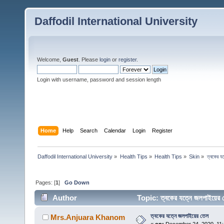
Daffodil International University
Welcome,
Guest
. Please
login
or
register
.
Login with username, password and session length
Home
Help
Search
Calendar
Login
Register
Daffodil International University
»
Health Tips
»
Health Tips
»
Skin
»
ত্বকের য
Pages: [
1
]
Go Down
Author
Topic: ত্বকের যত্নে জলপাইয়ে
ত্বকের যত্নে জলপাইয়ের তেল
Mrs.Anjuara Khanom