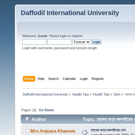
Daffodil International University
Welcome,
Guest
. Please
login
or
register
.
Login with username, password and session length
Home
Help
Search
Calendar
Login
Register
Daffodil International University
»
Health Tips
»
Health Tips
»
Skin
»
ত্বকের য
Pages: [
1
]
Go Down
Author
Topic: ত্বকের যত্নে জলপাইয়ে
ত্বকের যত্নে জলপাইয়ের তেল
Mrs.Anjuara Khanom