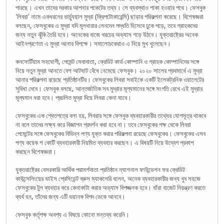
পারছে। এখন তাদের দরকার আপনার পকেটের তথ্য। সে ব্যবস্থাও পাকা হওয়ার পথে। ফেসবুক
'লিবরা' নামে একধরনের ভার্চ্যুয়াল মুদ্রা (ক্রিপটোকারেন্সি) ছাড়ার পরিকল্পনা করেছে। বিশেষজ্ঞরা
বলছেন, ফেসবুকের এ মুদ্রা যদি মূলধারার লেনদেন পদ্ধতি হিসেবে ঢুকে পড়ে, তবে গ্রাহকদের
জন্য নতুন ঝুঁকি তৈরি হবে। অনেকের বাজে খরচের অভ্যাস গড়ে উঠবে। যুক্তরাষ্ট্রের অনেক
আইনপ্রণেতা এ মুদ্রা আনার বিপক্ষে। সমালোচকেরাও এ নিয়ে মুখ খুলেছেন।
কনসোর্টিয়াম সহযোগী, পেমেন্ট সেবাদাতা, ক্রেডিট কার্ড কোম্পানি ও গ্রাহক কোম্পানিদের সঙ্গে
নিয়ে নতুন মুদ্রা আনতে বেশ আটঘাট বেঁধে নেমেছে ফেসবুক। ২০২০ সালের প্রথমার্ধে এ মুদ্রা
আনার পরিকল্পনা রয়েছে প্রতিষ্ঠানটির। ফেসবুকের লিবরা সবাইকে একটি ইলেকট্রনিক ওয়ালেটের
সুবিধা দেবে। ফেসবুক বলছে, আন্তর্জাতিক সব মুদ্রার মূল্যমানের সঙ্গে সংগতি রেখে এই মুদ্রার
মূল্যমান ধরা হবে। প্রচলিত মুদ্রা দিয়ে লিবরা কেনা যাবে।
ফেসবুকের এক শ্বেতপত্রে বলা হয়, লিবরার সঙ্গে ফেসবুক ব্যবহারকারীর তথ্যের যোগসূত্র থাকবে
না বলে তাদের লক্ষ্য করে বিজ্ঞাপন প্রদর্শন করা হবে না। তবে ফেসবুকের পক্ষ থেকে লিবরা
পেমেন্টের সঙ্গে ফেসবুকের বিভিন্ন পণ্য যুক্ত করার পরিকল্পনা রয়েছে ফেসবুকের। ফেসবুকের এসব
পণ্য কয়েক শ কোটি ব্যবহারকারী নিয়মিত ব্যবহার করছেন। এ বিষয়টি নিয়ে উদ্বেগ প্রকাশ
করছেন বিশেষজ্ঞরা।
যুক্তরাষ্ট্রের বেসরকারি আর্থিক পরামর্শদাতা প্রতিষ্ঠান ন্যাশনাল ফাউন্ডেশন ফর ক্রেডিট
কাউন্সেলিংয়ের ভাইস প্রেসিডেন্ট ব্রুস ম্যাকলেরি বলেন, অনেক ব্যবহারকারীর জন্য খুব সহজে
ফেসবুকের টুল ব্যবহার করে কেনাকাটা করার অভ্যাস বিপজ্জনক হবে। যাঁরা বাজেট নিয়ন্ত্রণ করতে
ব্যর্থ হন, তাঁদের জন্য এটি ভয়ানক বিপদ ডেকে আনবে।
ফেসবুক কর্তৃপক্ষ অবশ্য এ বিষয়ে কোনো মন্তব্য করেনি।