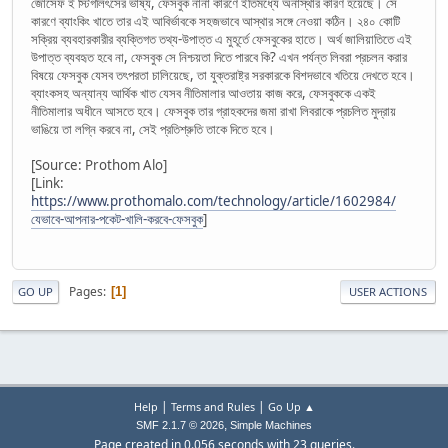
জোসেফ ই স্টিগলিৎসের ভাষ্য, ফেসবুক নানা কারণে ইতিমধ্যে অনাস্থার কারণ হয়েছে। সে
কারণে ব্যাংকিং খাতে তার এই আবির্ভাবকে সহজভাবে আস্থার সঙ্গে নেওয়া কঠিন। ২৪০ কোটি
সক্রিয় ব্যবহারকারীর ব্যক্তিগত তথ্য-উপাত্ত এ মুহূর্তে ফেসবুকের হাতে। অর্থ জালিয়াতিতে এই
উপাত্ত ব্যবহৃত হবে না, ফেসবুক সে নিশ্চয়তা দিতে পারবে কি? এখন পর্যন্ত লিবরা প্রচলন করার
বিষয়ে ফেসবুক যেসব তৎপরতা চালিয়েছে, তা যুক্তরাষ্ট্র সরকারকে বিশদভাবে খতিয়ে দেখতে হবে।
ব্যাংকসহ অন্যান্য আর্থিক খাত যেসব নীতিমালার আওতায় কাজ করে, ফেসবুককে একই
নীতিমালার অধীনে আসতে হবে। ফেসবুক তার গ্রাহকদের জমা রাখা লিবরাকে প্রচলিত মুদ্রায়
ভাঙিয়ে তা লগ্নি করবে না, সেই প্রতিশ্রুতি তাকে দিতে হবে।
[Source: Prothom Alo]
[Link:
https://www.prothomalo.com/technology/article/1602984/
যেভাবে-আপনার-পকেট-খালি-করবে-ফেসবুক
]
Pages
1
GO UP
USER ACTIONS
|
|
Help
Terms and Rules
Go Up ▲
,
SMF 2.1.7 © 2026
Simple Machines
Page created in 0.056 seconds with 23 queries.