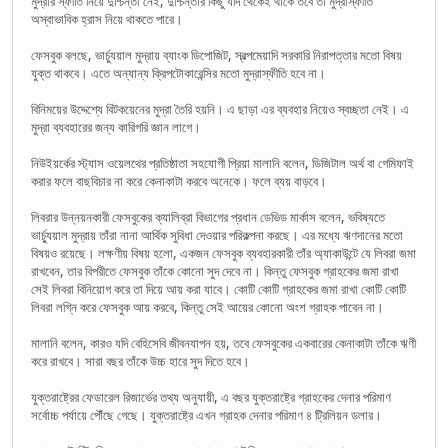
মুদ্রার স্ফীতি নিয়ে দুশ্চিন্তা নেই, দুশ্চিন্তার কিছু যদি থেকেই থাকে তবে তা মুদ্রাস্ফীতি
অস্বাভাবিক হ্রাস নিয়ে থাকতে পারে।
ফেসবুক বলছে, ভার্চ্যুয়াল মুদ্রায় ব্যাংক ডিপোজিট, স্বল্পমেয়াদি সরকারি নিরাপত্তার মতো বিষয়
যুক্ত থাকবে। এতে অন্যান্য ক্রিপটোকারেন্সির মতো মুদ্রাস্ফীতি হবে না।
বিনিময়ের উদ্দেশ্যে বিটকয়েনের মুদ্রা তৈরি হয়নি। এ ছাড়া এর ব্যবহার নিয়েও স্বচ্ছতা নেই। এ
মুদ্রা ব্যবহারের জন্য কারিগরি জ্ঞান লাগে।
নিউইয়র্কের স্ট্যাস ওয়েলথের প্রতিষ্ঠাতা সহযোগী প্রিয়া মালানি বলেন, ডিজিটাল অর্থ বা গেমিফাই
করার ফলে বাছবিচার না করে কেনাকাটা করবে অনেকে। ফলে ব্যয় বাড়বে।
লিবরার উন্নয়নকারী ফেসবুকের ক্যালিব্রা বিভাগের প্রধান ডেভিড মার্কাস বলেন, ভবিষ্যতে
ভার্চ্যুয়াল মুদ্রায় তাঁরা নানা আর্থিক সুবিধা দেওয়ার পরিকল্পনা করছে। এর মধ্যে ঋণদানের মতো
বিষয়ও রয়েছে। লক্ষণীয় বিষয় হলো, একজন ফেসবুক ব্যবহারকারী তাঁর অ্যাকাউন্টে যে লিবরা জমা
রাখবেন, তার বিপরীতে ফেসবুক তাঁকে কোনো সুদ দেবে না। কিন্তু ফেসবুক গ্রাহকের জমা রাখা
সেই লিবরা বিনিয়োগ করে তা দিয়ে আয় করা যাবে। কোটি কোটি গ্রাহকের জমা রাখা কোটি কোটি
লিবরা লগ্নি করে ফেসবুক আয় করবে, কিন্তু সেই আয়ের কোনো অংশ গ্রাহক পাবেন না।
মালানি বলেন, কারও যদি বেহিসেবি জীবনযাপন হয়, তবে ফেসবুকের একবারের কেনাকাটা তাঁকে ঋণী
করে রাখবে। সারা বছর তাঁকে উচ্চ হারে সুদ দিতে হবে।
যুক্তরাষ্ট্রের ফেডারেল রিজার্ভের তথ্য অনুযায়ী, এ বছর যুক্তরাষ্ট্রে গ্রাহকের দেনার পরিমাণ
সর্বোচ্চ পর্যায়ে পৌঁছে গেছে। যুক্তরাষ্ট্রে এখন গ্রাহক দেনার পরিমাণ ৪ ট্রিলিয়ন ডলার।