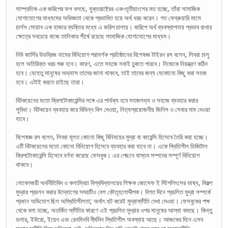
সাম্প্রতিক এক জরিপের ফল বলছে, যুক্তরাষ্ট্রের এক-তৃতীয়াংশের মত হচ্ছে, তাঁরা সামাজিক
যোগাযোগের মাধ্যমের অভিজ্ঞতা থেকে প্রভাবিত হয়ে অর্থ খরচ করেন। গত ফেব্রুয়ারি মাসে
চার্লস সোয়াব এক হাজার ব্যক্তির মধ্যে এ জরিপ চালায়। জরিপে অর্থ ব্যবস্থাপনায় প্রভাব রাখার
ক্ষেত্রে সবচেয়ে বাজে তালিকার শীর্ষে রয়েছে সামাজিক যোগাযোগের মাধ্যম।
নিউ জার্সির উডব্রিজ নামের বিনিয়োগ পরামর্শক প্রতিষ্ঠানের বিশেষজ্ঞ টাইরন রস বলেন, লিবরা চালু
হলে অতিরিক্ত খরচ শুরু হবে। কারণ, এতে সহজে সবাই ঢুকতে পারবে। নিজেকে নিয়ন্ত্রণ কঠিন
হবে। যেহেতু মানুষের অভ্যাস তাদের জানা থাকবে, তাই তাদের জন্য যেকোনো কিছু করা সহজ
হবে। এটাই করতে চাইছে তারা।
বিটকয়েনের মতো ক্রিপটোকারেন্সির সঙ্গে এর পার্থক্য হবে সহজলভ্য ও সহজে ব্যবহার করার
সুবিধা। বিটকয়েন ব্যবহার করে বিভিন্ন বিল দেওয়া, নিত্যপ্রয়োজনীয় জিনিস ও সেবার দাম দেওয়া
যাবে।
বিশেষজ্ঞ রস বলেন, লিবরা মূলত কোনো কিছু বিনিময়ের মুদ্রা বা কারেন্সি হিসেবে তৈরি করা হচ্ছে।
এটি বিটকয়েনের মতো কোনো বিনিয়োগ হিসেবে ব্যবহার করা যাবে না। একে স্থিতিশীল ডিজিটাল
ক্রিপটোকারেন্সি হিসেবে বর্ণনা করেছে ফেসবুক। এর পেছনে বাস্তব সম্পদের সম্পূর্ণ বিনিয়োগ
থাকবে।
নোবেলজয়ী অর্থনীতিবিদ ও কলাম্বিয়া বিশ্ববিদ্যালয়ের শিক্ষক জোসেফ ই স্টিগলিৎসের ভাষ্য, বিকল্প
মুদ্রার প্রচলন করার উদ্যোগের সময়টিও বেশ কৌতূহলোদ্দীপক। বিগত দিনে প্রচলিত মুদ্রা সম্পর্কে
প্রধান অভিযোগ ছিল অস্থিতিশীলতা; অর্থাৎ হুট করেই মুদ্রাস্ফীতি দেখা দেওয়া। ফেসবুকের পক্ষ
থেকে বলা হচ্ছে, অতর্কিত স্ফীতির কারণে এই প্রচলিত মুদ্রার ওপর মানুষের আস্থা কমছে। কিন্তু
ডলার, ইউরো, ইয়েন এবং রেনমিনবি দীর্ঘদিন স্থিতিশীল অবস্থায় আছে। আজকের দিনে এসব