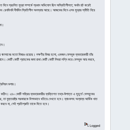
 দিনে প্রচলিত মুদ্রা সম্পর্কে প্রধান অভিযোগ ছিল অস্থিতিশীলতা; অর্থাৎ হুট করেই
বং রেনমিনবি দীর্ঘদিন স্থিতিশীল অবস্থায় আছে। আজকের দিনে এসব মুদ্রার স্ফীতি নিয়ে
 না।
াড়বে।
এর মধ্যে ঋণদানের মতো বিষয়ও রয়েছে। লক্ষণীয় বিষয় হলো, একজন ফেসবুক ব্যবহারকারী তাঁর
া যাবে। কোটি কোটি গ্রাহকের জমা রাখা কোটি কোটি লিবরা লগ্নি করে ফেসবুক আয় করবে,
 ট্রিলিয়ন ডলার।
 কঠিন। ২৪০ কোটি সক্রিয় ব্যবহারকারীর ব্যক্তিগত তথ্য-উপাত্ত এ মুহূর্তে ফেসবুকের
, তা যুক্তরাষ্ট্র সরকারকে বিশদভাবে খতিয়ে দেখতে হবে। ব্যাংকসহ অন্যান্য আর্থিক খাত
করবে না, সেই প্রতিশ্রুতি তাকে দিতে হবে।
Logged