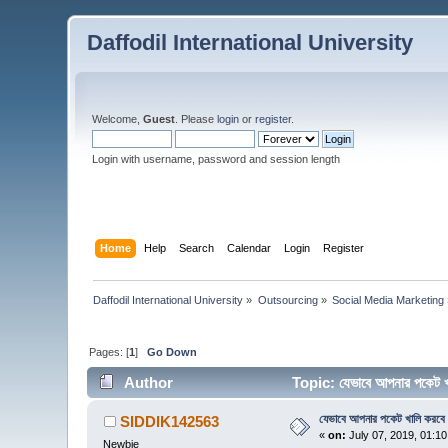
Daffodil International University
Welcome,
Guest
. Please
login
or
register
.
Login with username, password and session length
Home
Help
Search
Calendar
Login
Register
Daffodil International University
»
Outsourcing
»
Social Media Marketing
Pages: [
1
]
Go Down
Author
Topic: যেভাবে আপনার পকেট
যেভাবে আপনার পকেট খালি করবে
SIDDIK142563
«
on:
July 07, 2019, 01:1
Newbie