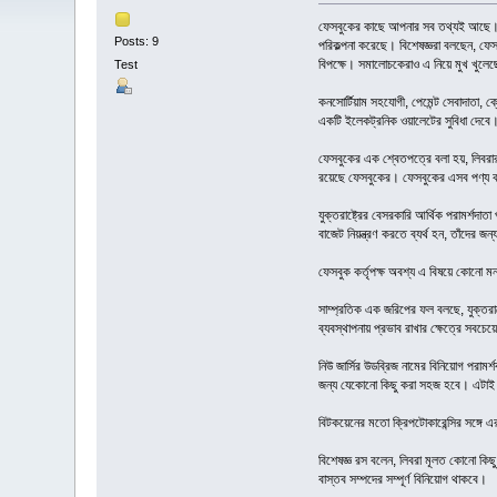
ফেসবুকের কাছে আপনার সব তথ্যই আছে। ফল
Posts: 9
পরিকল্পনা করেছে। বিশেষজ্ঞরা বলছেন, ফেস
বিপক্ষে। সমালোচকেরাও এ নিয়ে মুখ খুলে
Test
কনসোর্টিয়াম সহযোগী, পেমেন্ট সেবাদাতা, ক
একটি ইলেকট্রনিক ওয়ালেটের সুবিধা দেবে। ফ
ফেসবুকের এক শ্বেতপত্রে বলা হয়, লিবরার স
রয়েছে ফেসবুকের। ফেসবুকের এসব পণ্য কয়
যুক্তরাষ্ট্রের বেসরকারি আর্থিক পরামর্শদা
বাজেট নিয়ন্ত্রণ করতে ব্যর্থ হন, তাঁদের
ফেসবুক কর্তৃপক্ষ অবশ্য এ বিষয়ে কোনো ম
সাম্প্রতিক এক জরিপের ফল বলছে, যুক্তরাষ
ব্যবস্থাপনায় প্রভাব রাখার ক্ষেত্রে সবচে
নিউ জার্সির উডব্রিজ নামের বিনিয়োগ পরাম
জন্য যেকোনো কিছু করা সহজ হবে। এটাই
বিটকয়েনের মতো ক্রিপটোকারেন্সির সঙ্গে এ
বিশেষজ্ঞ রস বলেন, লিবরা মূলত কোনো কিছু
বাস্তব সম্পদের সম্পূর্ণ বিনিয়োগ থাকবে।