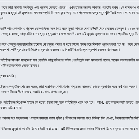
ে তারা আপনার সবকিছুর ওপর প্রভাব ফেলতে পারছে। এখন তাদের দরকার আপনার পকেটের তথ্য। সে ব্যবস্থাও পাকা হওয়া
বুকের এ মুদ্রা যদি মূলধারার লেনদেন পদ্ধতি হিসেবে ঢুকে পড়ে, তবে গ্রাহকদের জন্য নতুন ঝুঁকি তৈরি হবে। অনেকের 
ছেন।
্রেডিট কার্ড কোম্পানি ও গ্রাহক কোম্পানিদের সঙ্গে নিয়ে নতুন মুদ্রা আনতে বেশ আটঘাট বেঁধে নেমেছে ফেসবুক। ২০২০ সাল
েসবুক বলছে, আন্তর্জাতিক সব মুদ্রার মূল্যমানের সঙ্গে সংগতি রেখে এই মুদ্রার মূল্যমান ধরা হবে। প্রচলিত মুদ্রা দি
ঙ্গে ফেসবুক ব্যবহারকারীর তথ্যের যোগসূত্র থাকবে না বলে তাদের লক্ষ্য করে বিজ্ঞাপন প্রদর্শন করা হবে না। তবে ফেসবুক
েক শ কোটি ব্যবহারকারী নিয়মিত ব্যবহার করছেন। এ বিষয়টি নিয়ে উদ্বেগ প্রকাশ করছেন বিশেষজ্ঞরা।
তা প্রতিষ্ঠান ন্যাশনাল ফাউন্ডেশন ফর ক্রেডিট কাউন্সেলিংয়ের ভাইস প্রেসিডেন্ট ব্রুস ম্যাকলেরি বলেন, অনেক ব্যবহারকারী
 জন্য এটি ভয়ানক বিপদ ডেকে আনবে।
ন্তব্য করেনি।
্ট্রের এক-তৃতীয়াংশের মত হচ্ছে, তাঁরা সামাজিক যোগাযোগের মাধ্যমের অভিজ্ঞতা থেকে প্রভাবিত হয়ে অর্থ খরচ করেন। গ
য়ে বাজে তালিকার শীর্ষে রয়েছে সামাজিক যোগাযোগের মাধ্যম।
র্শক প্রতিষ্ঠানের বিশেষজ্ঞ টাইরন রস বলেন, লিবরা চালু হলে অতিরিক্ত খরচ শুরু হবে। কারণ, এতে সহজে সবাই ঢুকতে পা
 করতে চাইছে তারা।
র পার্থক্য হবে সহজলভ্য ও সহজে ব্যবহার করার সুবিধা। বিটকয়েন ব্যবহার করে বিভিন্ন বিল দেওয়া, নিত্যপ্রয়োজনীয় জি
 বিনিময়ের মুদ্রা বা কারেন্সি হিসেবে তৈরি করা হচ্ছে। এটি বিটকয়েনের মতো কোনো বিনিয়োগ হিসেবে ব্যবহার করা যাবে 