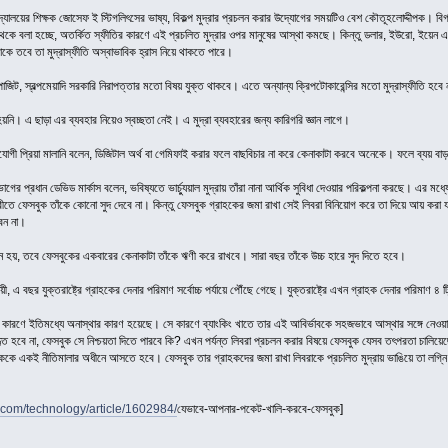
িদ্যালয়ের শিক্ষক জোসেফ ই স্টিগলিৎসের ভাষ্য, বিকল্প মুদ্রার প্রচলন করার উদ্যোগের সময়টিও বেশ কৌতূহলোদ্দীপক। বিগত
 থেকে বলা হচ্ছে, অতর্কিত স্ফীতির কারণে এই প্রচলিত মুদ্রার ওপর মানুষের আস্থা কমছে। কিন্তু ডলার, ইউরো, ইয়েন এ
ই থাকে তবে তা মুদ্রাস্ফীতি অস্বাভাবিক হ্রাস নিয়ে থাকতে পারে।
ডিপোজিট, স্বল্পমেয়াদি সরকারি নিরাপত্তার মতো বিষয় যুক্ত থাকবে। এতে অন্যান্য ক্রিপটোকারেন্সির মতো মুদ্রাস্ফীতি হবে
 হয়নি। এ ছাড়া এর ব্যবহার নিয়েও স্বচ্ছতা নেই। এ মুদ্রা ব্যবহারের জন্য কারিগরি জ্ঞান লাগে।
 সহযোগী প্রিয়া মালানি বলেন, ডিজিটাল অর্থ বা গেমিফাই করার ফলে বাছবিচার না করে কেনাকাটা করবে অনেকে। ফলে ব্যয় ব
িভাগের প্রধান ডেভিড মার্কাস বলেন, ভবিষ্যতে ভার্চ্যুয়াল মুদ্রায় তাঁরা নানা আর্থিক সুবিধা দেওয়ার পরিকল্পনা করছে। 
বিপরীতে ফেসবুক তাঁকে কোনো সুদ দেবে না। কিন্তু ফেসবুক গ্রাহকের জমা রাখা সেই লিবরা বিনিয়োগ করে তা দিয়ে আয় কর
েন না।
পন হয়, তবে ফেসবুকের একবারের কেনাকাটা তাঁকে ঋণী করে রাখবে। সারা বছর তাঁকে উচ্চ হারে সুদ দিতে হবে।
যায়ী, এ বছর যুক্তরাষ্ট্রে গ্রাহকের দেনার পরিমাণ সর্বোচ্চ পর্যায়ে পৌঁছে গেছে। যুক্তরাষ্ট্রে এখন গ্রাহক দেনার পরিমাণ ৪
া কারণে ইতিমধ্যে অনাস্থার কারণ হয়েছে। সে কারণে ব্যাংকিং খাতে তার এই আবির্ভাবকে সহজভাবে আস্থার সঙ্গে নেওয়া
ত হবে না, ফেসবুক সে নিশ্চয়তা দিতে পারবে কি? এখন পর্যন্ত লিবরা প্রচলন করার বিষয়ে ফেসবুক যেসব তৎপরতা চালিয়েছে
কে একই নীতিমালার অধীনে আসতে হবে। ফেসবুক তার গ্রাহকদের জমা রাখা লিবরাকে প্রচলিত মুদ্রায় ভাঙিয়ে তা লগ্নি 
.com/technology/article/1602984/
যেভাবে-আপনার-পকেট-খালি-করবে-ফেসবুক]