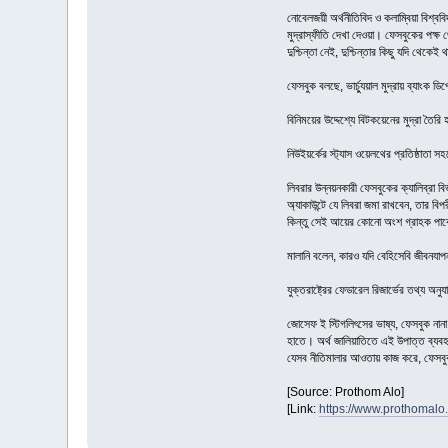
নোবেলজয়ী অর্থনীতিবিদ ও কলাম্বিয়া বিশ্বব
মুদ্রাস্ফীতি দেখা দেওয়া। ফেসবুকের পক্ষ
দুশ্চিন্তা নেই, দুশ্চিন্তার কিছু যদি থেকে
ফেসবুক বলছে, ভার্চ্যুয়াল মুদ্রায় ব্যাংক 
বিনিময়ের উদ্দেশ্যে বিটকয়েনের মুদ্রা তৈরি
নিউইয়র্কের স্ট্যাস ওয়েলথের প্রতিষ্ঠাতা
লিবরার উন্নয়নকারী ফেসবুকের ক্যালিব্রা ব
অ্যাকাউন্টে যে লিবরা জমা রাখবেন, তার 
কিন্তু সেই আয়ের কোনো অংশ গ্রাহক পাব
মালানি বলেন, কারও যদি বেহিসেবি জীবনযা
যুক্তরাষ্ট্রের ফেডারেল রিজার্ভের তথ্য অনু
জোসেফ ই স্টিগলিৎসের ভাষ্য, ফেসবুক নান
হাতে। অর্থ জালিয়াতিতে এই উপাত্ত ব্যবহৃ
যেসব নীতিমালার আওতায় কাজ করে, ফেসবুক
[Source: Prothom Alo]
[Link:
https://www.prothomalo