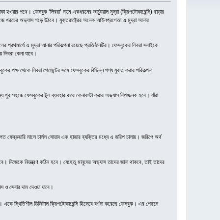
র পথে। ফেসবুক ‘লিবরা’ নামে একধরনের ভার্চ্যুয়াল মুদ্রা (ক্রিপটোকারেন্সি) ছাড়ার
বাজে খরচের অভ্যাস গড়ে উঠবে। যুক্তরাষ্ট্রের অনেক আইনপ্রণেতা এ মুদ্রা আনার
ের প্রথমার্ধে এ মুদ্রা আনার পরিকল্পনা রয়েছে প্রতিষ্ঠানটির। ফেসবুকের লিবরা সবাইকে
য়ে লিবরা কেনা যাবে।
ের পক্ষ থেকে লিবরা পেমেন্টের সঙ্গে ফেসবুকের বিভিন্ন পণ্য যুক্ত করার পরিকল্পনা
র জন্য খুব সহজে ফেসবুকের টুল ব্যবহার করে কেনাকাটা করার অভ্যাস বিপজ্জনক হবে। যাঁরা
ত ফেব্রুয়ারি মাসে চার্লস সোয়াব এক হাজার ব্যক্তির মধ্যে এ জরিপ চালায়। জরিপে অর্থ
রবে। নিজেকে নিয়ন্ত্রণ কঠিন হবে। যেহেতু মানুষের অভ্যাস তাদের জানা থাকবে, তাই তাদের
নিস ও সেবার দাম দেওয়া যাবে।
না। একে স্থিতিশীল ডিজিটাল ক্রিপটোকারেন্সি হিসেবে বর্ণনা করেছে ফেসবুক। এর পেছনে