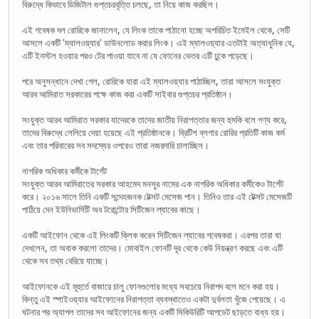
বিরুদ্ধে কিভাবে ডিজিটাল গুপ্তচরবৃত্তি চলছে, তা নিয়ে কাজ করছিল।
এই গবেষক দল রোরিকে জানালেন, যে লিংক তাকে পাঠানো হচ্ছে অপরিচিত ইমেইল থেকে, সেটি
আসলে একটি 'ম্যালওয়্যার' ডাউনলোড করার লিংক। এই ম্যালওয়্যার এতটাই অত্যাধুনিক যে,
এটি ইনস্টল হওয়ার পরও টের পাওয়া যাবে না যে ফোনের ভেতর এটি ঢুকে পড়েছে।
পরে অনুসন্ধানে দেখা গেল, রোরিকে যারা এই ম্যালওয়্যার পাঠাচ্ছিল, তারা আসলে সংযুক্ত
আরব আমিরাত সরকারের পক্ষে কাজ করা একটি সাইবার গুপ্তচর প্রতিষ্ঠান।
সংযুক্ত আরব আমিরাত সরকার যাদেরকে তাদের জাতীয় নিরাপত্তার জন্য হুমকি বলে গণ্য করে,
তাদের বিরুদ্ধে লেলিয়ে দেয়া হয়েছে এই প্রতিষ্ঠানকে। ব্রিটিশ ব্লগার রোরির প্রতিটি কাজ কর্ম
এবং তার পরিবারের সব সদস্যের ওপরেও তারা নজরদারি চালাচ্ছিল।
নাগরিক অধিকার কর্মীকে টার্গেট
সংযুক্ত আরব আমিরাতের সরকার আহমেদ মনসুর নামের এক নাগরিক অধিকার কর্মীকেও টার্গেট
করে। ২০১৬ সালে তিনি একটি সন্দেহজনক টেক্সট মেসেজ পান। তিনিও তার এই টেক্সট মেসেজটি
পাঠিয়ে দেন ইউনিভার্সিটি অব টরোন্টোর সিটিজেন ল্যাবের কাছে।
একটি আইফোন থেকে এই লিংকটি ক্লিক করেন সিটিজেন ল্যাবের গবেষকরা। এরপর তারা যা
দেখলেন, তা অবাক করলো তাদের। মোবাইল ফোনটি দূর থেকে কেউ নিয়ন্ত্রণ করছে এবং এটি
থেকে সব তথ্য বেরিয়ে যাচ্ছে।
আইফোনকে এই মূহুর্তে বাজারে চালু ফোনগুলোর মধ্যে সবচেয়ে নিরাপদ বলে মনে করা হয়।
কিন্তু এই স্পাইওয়্যার আইফোনের নিরাপত্তা ব্যবস্থাতেও একটা দুর্বলতা খুঁজে পেয়েছে। এ
ঘটনার পর অ্যাপল তাদের সব আইফোনের জন্য একটি সিকিউরিটি আপডেট ছাড়তে বাধ্য হয়।