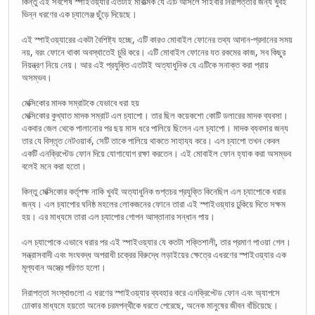
কিন্তু এই সর্বশেষ স্পাইওয়্যার এতটাই মারাত্মক যে এটি আসলে সাইবার নিরাপত্তার জন্য খুবই
ভিন্ন ধরণের এক চ্যালেঞ্জ ছুঁড়ে দিয়েছে।
এই স্পাইওয়্যারের একটা বৈশিষ্ট্য হচ্ছে, এটি কারও মোবাইল ফোনের তথ্য আদান-প্রদানের সময়
নয়, বরং ফোনে থাকা অবস্থাতেই চুরি করে। এটি মোবাইল ফোনের যত রকমের কাজ, সব কিছুর
নিয়ন্ত্রণ নিয়ে নেয়। আর এই প্রযুক্তি এতটাই অত্যাধুনিক যে এটিকে সনাক্ত করা প্রায়
অসম্ভব।
মেক্সিকোর মাদক সম্রাটকে যেভাবে ধরা হয়
মেক্সিকোর কুখ্যাত মাদক সম্রাট এল চ্যাপো। তার ছিল কয়েকশো কোটি ডলারের মাদক ব্যবসা।
একবার জেল থেকে পালানোর পর ছয় মাস ধরে পালিয়ে ছিলেন এল চ্যাপো। মাদক ব্যবসার জন্য
তার যে বিস্তৃত নেটওয়ার্ক, সেটি তাকে পালিয়ে থাকতে সাহায্য করে। এল চ্যাপো তখন কেবল
একটি এনক্রিপ্টেড ফোন দিয়ে যোগাযোগ রক্ষা করতেন। এই মোবাইল ফোন হ্যাক করা অসম্ভব
বলেই মনে করা হতো।
কিন্তু মেক্সিকোর কর্তৃপক্ষ নাকি খুবই অত্যাধুনিক গুপ্তচর প্রযুক্তি কিনেছিল এল চ্যাপোকে ধরার
জন্য। এল চ্যাপোর ঘনিষ্ঠ মহলের লোকজনের ফোনে তারা এই স্পাইওয়্যার ঢুকিয়ে দিতে সক্ষম
হয়। এর মাধ্যমে তারা এল চ্যাপোর গোপন আস্তানার সন্ধান পায়।
এল চ্যাপোকে এভাবে ধরার পর এই স্পাইওয়্যার যে কতটা শক্তিশালী, তার প্রমাণ পাওয়া গেল।
সন্ত্রাসবাদী এবং সংঘবদ্ধ অপরাধী চক্রের বিরুদ্ধে লড়াইয়ের ক্ষেত্রে এধরণের স্পাইওয়্যার এক
মূল্যবান অস্ত্রে পরিণত হলো।
নিরাপত্তা সংস্থাগুলো এ ধরণের স্পাইওয়্যার ব্যবহার করে এনক্রিপ্টেড ফোন এবং অ্যাপসে
ঢোকার মাধ্যমে হয়তো অনেক চরমপন্থীকে ধরতে পেরেছে, অনেক মানুষের জীবন বাঁচিয়েছে।