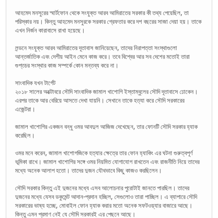
আহমেদ মনসুরের স্মার্টফোন থেকে সংযুক্ত আরব আমিরাতের সরকার কী তথ্য পেয়েছিল, তা
পরিস্কার নয়। কিন্তু আহমেদ মনসুরকে সরকার গ্রেফতার করে দশ বছরের সাজা দেয়া হয়। তাকে
এখন নির্জন কারাবাসে রাখা হয়েছে।
লন্ডনে সংযুক্ত আরব আমিরাতের দূতাবাস জানিয়েছেন, তাদের নিরাপত্তা সংস্থাগুলো
আন্তর্জাতিক এবং দেশীয় আইন মেনে কাজ করে। তবে বিশ্বের আর সব দেশের মতোই তারা
গুপ্তচর সংস্থার কাজ সম্পর্কে কোন মন্তব্য করে না।
সাংবাদিক যখন টার্গেট
২০১৮ সালের অক্টোবরে সৌদি সাংবাদিক জামাল খাশোগি ইস্তাম্বুলের সৌদি দূতাবাসে ঢোকেন।
এরপর তাকে আর বেরিয়ে আসতে দেখা যায়নি। সেখানে তাকে হত্যা করে সৌদি সরকারের
এজেন্টরা।
জামাল খাশোগির একজন বন্ধু ওমর আবদুল আজিজ দেখেছেন, তার ফোনটি সৌদি সরকার হ্যাক
করেছিল।
ওমর মনে করেন, জামাল খাশোগজিকে হত্যার ক্ষেত্রে তার ফোন হ্যাকিং এর ঘটনা গুরুত্বপূর্ণ
ভূমিকা রাখে। জামাল খাশোগির সঙ্গে ওমর নিয়মিত যোগাযোগ রাখতেন এবং রাজনীতি নিয়ে তাদের
মধ্যে অনেক আলাপ হতো। তাদের দুজন যৌথভাবে কিছু কাজও করছিলেন।
সৌদি সরকার কিন্তু এই দুজনের মধ্যে এসব আলোচনার পুরোটাই জানতে পারছিল। তাদের
দুজনের মধ্যে যেসব ডকুমেন্ট আদান-প্রদান হচ্ছিল, সেগুলোও তারা পাচ্ছিল। এ ব্যাপারে সৌদি
সরকারের ভাষ্য হচ্ছে, মোবাইল ফোন হ্যাক করার মতো অনেক সফটওয়্যার বাজারে আছে।
কিন্তু এমন প্রমাণ নেই যে সৌদি সরকারই এর পেছনে আছে।