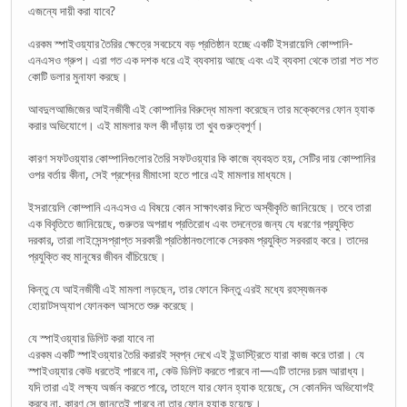
এজন্যে দায়ী করা যাবে?
এরকম স্পাইওয়্যার তৈরির ক্ষেত্রে সবচেযে বড় প্রতিষ্ঠান হচ্ছে একটি ইসরায়েলি কোম্পানি-
এনএসও গ্রুপ। এরা গত এক দশক ধরে এই ব্যবসায় আছে এবং এই ব্যবসা থেকে তারা শত শত
কোটি ডলার মুনাফা করছে।
আবদুলআজিজের আইনজীবী এই কোম্পানির বিরুদ্ধে মামলা করেছেন তার মক্কেলের ফোন হ্যাক
করার অভিযোগে। এই মামলার ফল কী দাঁড়ায় তা খুব গুরুত্বপূর্ণ।
কারণ সফটওয়্যার কোম্পানিগুলোর তৈরি সফটওয়্যার কি কাজে ব্যবহৃত হয়, সেটির দায় কোম্পানির
ওপর বর্তায় কীনা, সেই প্রশ্নের মীমাংসা হতে পারে এই মামলার মাধ্যমে।
ইসরায়েলি কোম্পানি এনএসও এ বিষয়ে কোন সাক্ষাৎকার দিতে অস্বীকৃতি জানিয়েছে। তবে তারা
এক বিবৃতিতে জানিয়েছে, গুরুতর অপরাধ প্রতিরোধ এবং তদন্তের জন্য যে ধরণের প্রযুক্তি
দরকার, তারা লাইসেন্সপ্রাপ্ত সরকারী প্রতিষ্ঠানগুলোকে সেরকম প্রযুক্তি সরবরাহ করে। তাদের
প্রযুক্তি বহু মানুষের জীবন বাঁচিয়েছে।
কিন্তু যে আইনজীবী এই মামলা লড়ছেন, তার ফোনে কিন্তু এরই মধ্যে রহস্যজনক
হোয়াটসঅ্যাপ ফোনকল আসতে শুরু করেছে।
যে স্পাইওয়্যার ডিলিট করা যাবে না
এরকম একটি স্পাইওয়্যার তৈরি করারই স্বপ্ন দেখে এই ইন্ডাস্ট্রিতে যারা কাজ করে তারা। যে
স্পাইওয়্যার কেউ ধরতেই পারবে না, কেউ ডিলিট করতে পারবে না—এটি তাদের চরম আরাধ্য।
যদি তারা এই লক্ষ্য অর্জন করতে পারে, তাহলে যার ফোন হ্যাক হয়েছে, সে কোনদিন অভিযোগই
করবে না, কারণ সে জানতেই পারবে না তার ফোন হ্যাক হয়েছে।