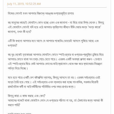
July 11, 2019, 10:52:29 AM
নিজের ফোনই যখন আপনার বিরুদ্ধে ভয়ঙ্কর গুপ্তচরবৃত্তি চালায়
বহু মানুষের কাছেই মোবাইল ফোন হচ্ছে এমন এক জানালা - যা দিয়ে তারা বিশ্ব দেখেন। কিন্তু
এই মোবাইল ফোনই যদি হয়ে ওঠে আপনার ব্যক্তিগত জীবনে উঁকি দেয়ার জন্য 'অন্য কারো'
জানালা, তখন কী হবে?
এটি কি কখনো আপনার মনে আসে যে আপনার পকেটের ভেতরেই আসলে লুকিয়ে আছে এক
গুপ্তচর?
বহু দূর থেকেই হ্যাকাররা আপনার মোবাইল ফোনে স্পাইওয়্যার বা গুপ্তচর-প্রযুক্তি ঢুকিয়ে দিয়ে
আপনার ফোনে থাকা সব তথ্য পেয়ে যেতে পারে। এরকম একটি অবস্থা কল্পনা করুন - যেখানে
এই স্পাইওয়্যার দিয়ে কেউ আপনার ফোনের মাইক্রোফোন থেকে শুরু করে ক্যামেরার নিয়ন্ত্রণ
পর্যন্ত নিয়ে নিচ্ছে।
মনে হতে পারে একটি বেশ কষ্টকল্পিত ব্যাপার, কিন্তু আসলে তা নয়। এরকম সফ্টওয়্যার এরই
মধ্যে তৈরি হয়ে গেছে। এই সফ্টওয়্যার এখন ব্যবহার করা হচ্ছে সাংবাদিক, সরকার বিরোধী
রাজনৈতিক কর্মী বা আইনজীবীদের গতিবিধির ওপর নজর রাখার জন্য।
কিন্তু কারা এ কাজ করছে এবং কেন?
আমাদের পকেটে থাকা মোবাইল ফোন যে গুপ্তচরে পরিণত না হয়, তা ঠেকানোর জন্য আমরা কী
করতে পারি?
সফটওয়্যার যখন অস্ত্র