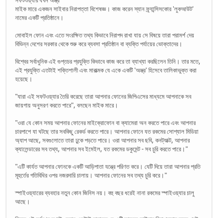
মাইক মারে একজন সাইবার নিরাপত্তা বিশেষজ্ঞ। কাজ করেন স্যান ফ্র্যান্সিসকোর 'লুকআউট'
নামের একটি প্রতিষ্ঠানে।
মোবাইল ফোন এবং এতে সংরক্ষিত তথ্য কিভাবে নিরাপদ রাখা যায় সে বিষয়ে তারা পরামর্শ দেয়
বিভিন্ন দেশের সরকার থেকে শুরু করে ব্যবসা প্রতিষ্ঠান বা ব্যক্তি পর্যায়ের ভোক্তাদের।
বিশ্বের সর্বাধুনিক এই গুপ্তচর প্রযুক্তি কিভাবে কাজ করে তা ব্যাখ্যা করছিলেন তিনি। তার মতে,
এই প্রযুক্তি এতটাই শক্তিশালী এবং মারাত্মক যে একে একটি 'অস্ত্র' হিসেবে তালিকাভুক্ত করা
হয়েছে।
"যারা এই সফটওয়্যার তৈরি করেছে তারা আপনার ফোনের জিপিএসের মাধ্যমে আপনাকে সব
জায়গায় অনুসরণ করতে পারে", বলছেন মাইক মারে।
"ওরা যে কোন সময় আপনার ফোনের মাইক্রোফোন বা ক্যামেরা অন করতে পারে এবং আপনার
চারপাশে যা ঘটছে তার সবকিছু রেকর্ড করতে পারে। আপনার ফোনে যত রকমের সোশ্যাল মিডিয়া
অ্যাপ আছে, সবগুলোতে তারা ঢুকে পড়তে পারে। ওরা আপনার সব ছবি, কনট্যাক্ট, আপনার
ক্যালেন্ডারের সব তথ্য, আপনার সব ইমেইল, যত রকমের ডকুমেন্ট - সব চুরি করতে পারে।"
"এটি কার্যত আপনার ফোনকে একটি আড়িপাতা যন্ত্রে পরিণত করে। যেটি দিয়ে তারা আপনার প্রতি
মূহুর্তের গতিবিধির ওপর নজরদারি চালায়। আপনার ফোনের সব তথ্য চুরি করে।"
স্পাইওয়্যারের ব্যবহার নতুন কোন জিনিস নয়। বহু বছর ধরেই নানা রকমের স্পাইওয়্যার চালু
আছে।