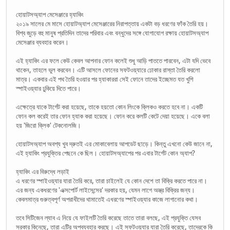
হোয়াটসঅ্যাপ মেসেঞ্জারে হ্যাকিং
২০১৯ সালের মে মাসে হোয়াটঅ্যাপ মেসেঞ্জারের নিরাপত্তায় একটা বড় ধরণের ফাঁক তৈরি হয়।
বিশ্ব জুড়ে বহু মানুষ প্রতিদিন তাদের পরিবার এবং বন্ধুদের সঙ্গে যোগাযোগ রক্ষায় হোয়াটসঅ্যাপ
মেসেঞ্জার ব্যবহার করেন।
এই হ্যাকিং এর ফলে কেউ কেবল আপনার ফোন কলেই শুধু আড়ি পাততে পারবেন, এটা যদি ভেবে
থাকেন, তাহলে ভুল করবেন। এটি আসলে ফোনের সফটওয়্যারে ঢোকার রাস্তা তৈরি করলো
মাত্র। একবার এই পথ তৈরি হওয়ার পর হ্যাকাররা সেই ফোনে তাদের ইচ্ছেমত যত খুশি
স্পাইওয়্যার ঢুকিয়ে দিতে পারে।
এক্ষেত্রে যাকে টার্গেট করা হয়েছে, তাকে হয়তো কোন লিংকে ক্লিকও করতে হবে না। একটি
ফোন কল করেই তার ফোন হ্যাক করা হয়েছে। ফোন করে কলটি কেটে দেয়া হয়েছে। একে বলা
হয় 'জিরো ক্লিক' টেকনোলজি।
হোয়াটসঅ্যাপ অবশ্য খুব দ্রুতই এর মোকাবেলায় আপডেট ছাড়ে। কিন্তু এখনো কেউ জানে না,
এই হ্যাকিং প্রযুক্তির পেছনে কে ছিল। হোয়াটসঅ্যাপের পর এবার টার্গেট কোন অ্যাপ?
হ্যাকিং এর বিরুদ্ধে লড়াই
এ ধরণের স্পাইওয়্যার যারা তৈরি করে, তারা চাইলেই যে কোন দেশে তা বিক্রি করতে পারে না।
এর জন্য একধরণের 'এক্সপোর্ট লাইসেন্সের' দরকার হয়, যেমন লাগে অস্ত্র বিক্রির জন্য।
কেবলমাত্র গুরুত্বপূর্ণ অপরাধীদের থামাতেই এধরণের স্পাইওয়্যার কাজে লাগানোর কথা।
তবে সিটিজেন ল্যাব এ নিয়ে যে ফাইলটি তৈরি করেছে তাতে তারা বলছে, এই প্রযুক্তি যেসব
সরকার কিনেছে, তারা এটির অপব্যবহার করছে। এই সফটওয়্যার যারা তৈরি করেছে, তাদেরকে কি