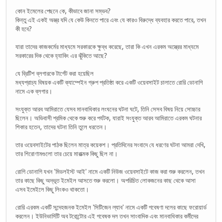
কোন ইমেলের পেছনে কে, কীভাবে জানা সম্ভব?
কিন্তু এই একই অস্ত্র যদি যে কেউ কিনতে পারে এবং যে কারও বিরুদ্ধে ব্যবহার করতে পারে, তখন
কী হবে?
যারা তাদের কাজকর্মের মাধ্যমে সরকারকে ক্ষুব্ধ করেছে, তারা কি এখন এরকম অস্ত্রের মাধ্যমে
সরকারের দিক থেকে হ্যাকিং এর ঝুঁকিতে আছে?
যে ব্রিটিশ ব্লগারকে টার্গেট করা হয়েছিল
মধ্যপ্রাচ্য বিষয়ক একটি ক্যাম্পেইন গ্রুপ প্রতিষ্ঠা করে একটি ওয়েবসাইট চালাতে রোরি ডোনাগি
নামে এক ব্লগার।
সংযুক্ত আরব আমিরাতে যেসব মানবাধিকার লংঘনের ঘটনা ঘটে, তিনি সেসব বিষয় নিয়ে সোচ্চার
ছিলেন। অভিবাসী শ্রমিক থেকে শুরু করে পর্যটক, যারাই সংযুক্ত আরব আমিরাতে এরকম ঘটনার
শিকার হতেন, তাদের ঘটনা তিনি তুলে ধরতেন।
তার ওয়েবসাইটের পাঠক ছিলেন মাত্র কয়েকশ। প্রতিদিনের সংবাদে যে ধরণের ঘটনা আমরা দেখি,
তার শিরোণামগুলো তার চেয়ে মারাত্মক কিছু ছিল না।
রোগি ডোনাগি যখন 'মিডলইস্ট আই' নামে একটি নিউজ ওয়েবসাইটে কাজ করা শুরু করলেন, তখন
তার কাছে কিছু অদ্ভূত ইমেইল আসতে শুরু করলো। অপরিচিত লোকজনের কাছ থেকে আসা
এসব ইমেইলে কিছু লিংকও থাকতো।
রোরি এরকম একটি সন্দেহজনক ইমেইল 'সিটিজেন ল্যাব' নামে একটি গবেষণা দলের কাছে ফরোয়ার্ড
করলেন। ইউনিভার্সিটি অব টরোন্টোর এই গবেষক দল তখন সাংবাদিক এবং মানবাধিকার কর্মীদের