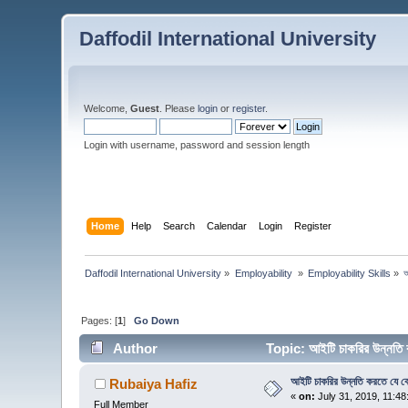
Daffodil International University
Welcome,
Guest
. Please
login
or
register
.
Login with username, password and session length
Home
Help
Search
Calendar
Login
Register
Daffodil International University
»
Employability 
»
Employability Skills
»
আ
Pages: [
1
]
Go Down
Author
Topic: আইটি চাকরির উন্নতি 
আইটি চাকরির উন্নতি করতে যে কে
Rubaiya Hafiz
«
on:
July 31, 2019, 11:48
Full Member