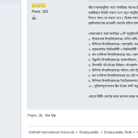
যাঁরা তথ্যপ্রযুক্তি খাতে ক্যারিয়ার গঠন
Posts: 103
ক্যারিয়ারে উন্নতি করতে হলে নতুন প্রযুক
শিখতে সময় বের করতে হবে। নিজের দক্ষতা 
প্ল্যাটফর্মগুলোয় কয়েকটি কোর্সের চাহিদা ব
কোরসেরাতে থাকা জনপ্রিয় ১০টি প্রযুক্তিব
১. স্ট্যানফোর্ড বিশ্ববিদ্যালয়ের মেশিন লার্নিং
২. মিশিগান বিশ্ববিদ্যালয়ের প্রোগ্রামিং ফ
৩. ম্যাকমাস্টার ইউনিভার্সিটি ও ইউনিভার্সিটি অ
৪. জন হপকিনস বিশ্ববিদ্যালয়ের আর প্রোগ্
৫. প্রিন্সটন বিশ্ববিদ্যালয়ের অ্যালগরিদমস, 
৬. ডিপলার্নিং ডটএইয়ের নিউরাল নেটওয়ার্কস অ্য
৭. মিশিগান বিশ্ববিদ্যালয়ের পাইথন ডেটা স্
৮. জন হপকিনস বিশ্ববিদ্যালয়ের দ্য ডেটা সায়ে
৯. মিশিগান বিশ্ববিদ্যালয়ের ইনট্রোডাকশান 
১০. সেন্ট্রালসুপলেকের বিল্ড ইয়োর ফার্স্ট অ্যান
কোনো নির্দিষ্ট কোর্সের জন্য আবেদন করার
Pages: [
1
]
Go Up
Daffodil International University
»
Employability 
»
Employability Skills
»
আ