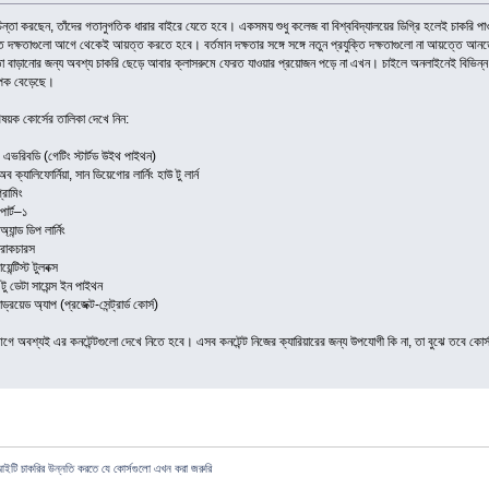
ের চিন্তা করছেন, তাঁদের গতানুগতিক ধারার বাইরে যেতে হবে। একসময় শুধু কলেজ বা বিশ্ববিদ্যালয়ের ডিগ্রি হলেই চা
্তি দক্ষতাগুলো আগে থেকেই আয়ত্ত করতে হবে। বর্তমান দক্ষতার সঙ্গে সঙ্গে নতুন প্রযুক্তি দক্ষতাগুলো না আয়ত্তে আনতে
বাড়ানোর জন্য অবশ্য চাকরি ছেড়ে আবার ক্লাসরুমে ফেরত যাওয়ার প্রয়োজন পড়ে না এখন। চাইলে অনলাইনেই বিভিন্ন কোর্
্যাপক বেড়েছে।
িষয়ক কোর্সের তালিকা দেখে নিন:
র এভরিবডি (গেটিং স্টার্টড উইথ পাইথন)
ব ক্যালিফোর্নিয়া, সান ডিয়েগোর লার্নিং হাউ টু লার্ন
রামিং
পার্ট–১
ান্ড ডিপ লার্নিং
ট্রাকচারস
ন্টিস্ট টুলবক্স
টু ডেটা সায়েন্স ইন পাইথন
্ড্রয়েড অ্যাপ (প্রজেক্ট-সেন্ট্রার্ড কোর্স)
 আগে অবশ্যই এর কনটেন্টগুলো দেখে নিতে হবে। এসব কনটেন্ট নিজের ক্যারিয়ারের জন্য উপযোগী কি না, তা বুঝে তবে কোর
ইটি চাকরির উন্নতি করতে যে কোর্সগুলো এখন করা জরুরি