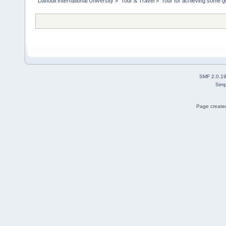
Daffodil International University
»
Tour & Travel
»
Tour for achieving some g
SMF 2.0.1
Simp
Page created