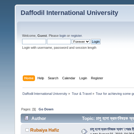
Daffodil International University
Welcome,
Guest
. Please
login
or
register
.
Login with username, password and session length
Home
Help
Search
Calendar
Login
Register
Daffodil International University
»
Tour & Travel
»
Tour for achieving some g
Pages: [
1
]
Go Down
Author
Topic: চালু হলো ভ্রমণবিষয়ক অ্
চালু হলো ভ্রমণবিষয়ক অ্যাপ ‘শেয়ার ট্
Rubaiya Hafiz