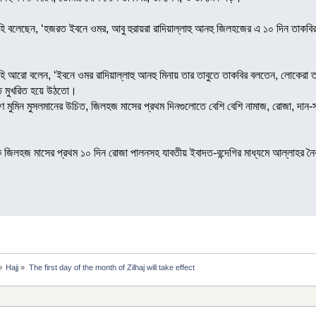
াইহি বলেছেন, ‘হজরত ইবনে ওমর, আবু হুরায়রা রাদিয়াল্লাহু আনহু জিলহজের এ ১০ দিন তাকব
াইহি আরো বলেন, ‘ইবনে ওমর রাদিয়াল্লাহু আনহু মিনায় তার তাবুতে তাকবির বলতেন, লোকে
তে মুখরিত হয়ে উঠতো।
ণে মুমিন মুসলমানের উচিত, জিলহজ মাসের প্রথম দিনগুলোতে বেশি বেশি নামাজ, রোজা, দা
ে জিলহজ মাসের প্রথম ১০ দিন রোজা পালনসহ যাবতীয় ইবাদত-বন্দেগির মাধ্যমে আল্লাহর 
»
Hajj
»
The first day of the month of Zilhaj will take effect