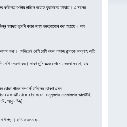
াসের ফজিলত বর্ণনায় নাজিল হয়েছে কুরআনের আয়াত। এ মাসের
ন্ন ইবাদত বন্দেগি করার জন্য গুরুত্বারোপ করা হয়েছে। আর
আদায় করা। এমনিতেই বেশি বেশি নফল নামাজ বান্দাকে আল্লাহ অতি
 বেশি বেশি সেজদা কর। কারণ তুমি এমন কোনো সেজদা কর না, যার
 রোজা পালন সম্পর্কে হাদিসের ঘোষণা এমন-
ামের এক স্ত্রী থেকে বর্ণনা করেন, রাসুলুল্লাহ সাল্লাল্লাহু আলাইহি
সাঈ, আবু দাউদ)
দশকে তাকবির (اَللهُ اَكْبَر), তাহলিল (لَا اِلهَ اِلَّا الله) ও তাহমিদ (اَلْحَمْدُ لِلَّه) বেশি বেশি পড়া। হাদিসে এসেছে-