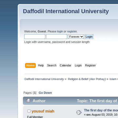
Daffodil International University
Welcome,
Guest
. Please
login
or
register
.
Login with username, password and session length
Home
Help
Search
Calendar
Login
Register
Daffodil International University
»
Religion & Belief (Alor Pothay)
»
Islam
Pages: [
1
]
Go Down
Author
Topic: The first day of
The first day of the mon
yousuf miah
«
on:
August 03, 2019, 10
Full Member