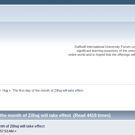
Daffodil International University Forum co
significant learning purposes of the uni
entire world and is hoped that the offerings will
»
Hajj
»
The first day of the month of Zilhaj will take effect
 the month of Zilhaj will take effect (Read 4419 times)
th of Zilhaj will take effect
:57:53 AM »