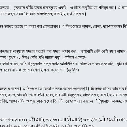
জিলহজ। কুরআনে বর্ণিত হারাম মাসসমূহের একটি। এ মাসে অনুষ্ঠিত হয় পবিত্র হজ। এ ম
দ দিয়েছেন স্বয়ং বিশ্বনবি সাল্লাল্লাহু আলাইহি ওয়া সাল্লাম।
 ইবাদত রয়েছে যা পালন করা মোস্তাহাব। এ দিনগুলোতে নামাজ, রোজা, দান-সাদকাসহ বিভি
াজগুলো অন্যান্য সময়ের মতোই যথা সময়ে আদায় করা। পাশাপাশি বেশি বেশি নফল নামাজ 
সের প্রথম ১০ দিনও বেশি বেশি নামাজ পড়া। হাদিসে এসেছে-
বর্ণনা করেন, আমি রাসুলুল্লাহ সাল্লাল্লাহু আলাইহি ওয়া সাল্লামকে বলতে শুনেছি, ‘তুমি
দ্ধি করেন না এবং তোমার গোনাহ ক্ষমা করেন না। (মুসলিম)
অন্যতম আমল। এ দিনগুলোতে রোজা পালনও অনেক গুরুত্বপূর্ণ। জিলহজ মাসের আরাফার দিন
াহু আনহু তার স্ত্রী থেকে বর্ণনা করেন, তার স্ত্রী রাসুলুল্লাহ সাল্লাল্লাহু আলাইহি ওয়া সাল্ল
তারিখ, আশুরার দিন ও প্রত্যেক মাসের তিন দিন রোজা পালন করতেন।’ (মুসনাদে আহমদ, না
জিলহজ মাসের এ ফজিলতপূর্ণ প্রথম 
নহু বর্ণনা করেন, তোমরা বেশি বেশি তাকবির, তাহলিল, ও তাহমিদ পড়।