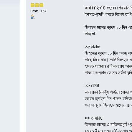
আরবি (হিজরি) বছরের শেষ মাস 
Posts: 173
ইবাদত-বন্দেগি করতে বিশেষ তাগি
জিলহজ মাসের প্রথম ১০ দিন এমন
তাহলো-
>> নামাজ
জিহজের প্রথম ১০ দিন ফরজ নাম
কাছে নিয়ে যায়। তাই জিলহজ মা
হজরত সাওবান রাদিআল্লাহু আনহু 
কারণে আল্লাহ তোমার মর্যাদা বৃ
>> রোজা
আল্লাহর নৈকট্য অর্জনে রোজা 
হজরত হুনাইদা বিন খালেদ রাদিয়াল্ল
ওয়া সাল্লাম জিলহজ মাসের নয় 
>> তাসবিহ
হজরত ইবনে ওমর রাদিয়াল্লাহু আ